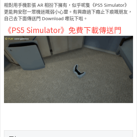
相對用手機影張 AR 相扮下擁有，似乎呢隻《PS5 Simulator》
更能夠安慰一眾機迷嘅弱小心靈。有興趣過下癮止下痕嘅朋友，
自己去下面傳送門 Download 嚟玩下啦。
《PS5 Simulator》免費下載傳送門