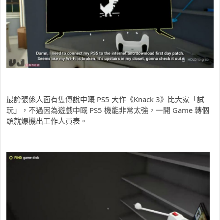
最誇張係人面有隻傳說中嘅 PS5 大作《Knack 3》比大家「試
玩」，不過因為遊戲中嘅 PS5 機能非常太強，一開 Game 轉個
頭就爆機出工作人員表。