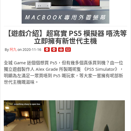
【遊戲介紹】超寫實 PS5 模擬器 唔洗等
立即擁有新世代主機
By
阿九
on 2020-11-16
全城 Game 迷個個想買 Ps5，但有幾多個真係買到機？由一位
獨立遊戲製作人 Alex Grade 所製嘅呢隻 《PS5 Simulator》，
明顯為左滿足一眾買唔到 Ps5 嘅玩家，等大家一嘗擁有呢部新
世代主機嘅滋味。