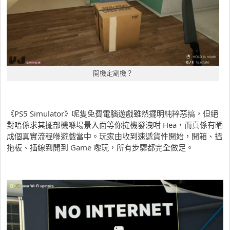
開機定劏機？
《PS5 Simulator》呢隻免費電腦遊戲雖然擺明純粹惡搞，但絕
對唔係求其擺部機喺場景入面等你掟機發洩咁 Hea，而真係有晒
成個真實流程喺遊戲當中。玩家由收到速遞貨件開始，開箱、搵
拖板、插線到開到 Game 嚟玩，所有步驟都完全做足。