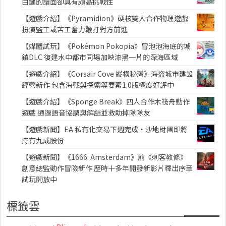
白鍵的譜面卻具有頗高挑戰性
【遊戲介紹】《Pyramidion》硬核雙人合作物理遊戲
扮演監工或苦工奮力鞭打對方前進
【媒體試玩】《Pokémon Pokopia》冒泡泡海底的城
鎮DLC 復建水中都市同場加映漆黑一片的深海區域
【遊戲介紹】《Corsair Cove 縱橫秘灣》海盜城市建設
經營新作 包含海戰與探索等要素1.0版極度好評中
【遊戲介紹】《Sponge Break》四人合作木筏舟動作
遊戲 通過語音協調與解謎並救助掉隊隊友
【遊戲新聞】EA 私有化交易下週完成・沙地財團即將
持有九成股份
【遊戲新聞】《1666: Amsterdam》前《刺客教條》
創意總監動作冒險新作 歷時十多年開發新影片釋出序章
試玩開放中
標籤雲