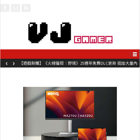
‹
›
【遊戲新聞】《火線獵殺：野境》25週年免費DLC更新 追加大量內
容同時系舊作限時超平價折扣