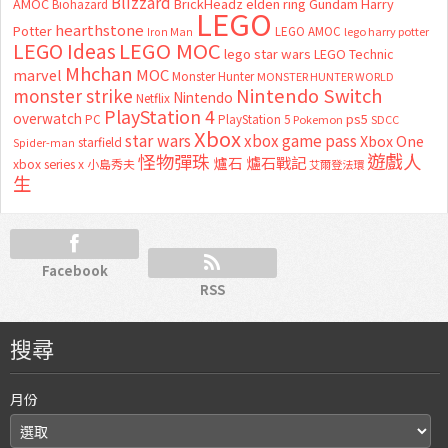
Blizzard
AMOC
BrickHeadz
elden ring
Gundam
Harry
Biohazard
LEGO
hearthstone
Potter
LEGO AMOC
lego harry potter
Iron Man
LEGO MOC
LEGO Ideas
lego star wars
LEGO Technic
Mhchan
marvel
MOC
Monster Hunter
MONSTER HUNTER WORLD
Nintendo Switch
monster strike
Nintendo
Netflix
PlayStation 4
overwatch
ps5
PC
PlayStation 5
Pokemon
SDCC
Xbox
star wars
xbox game pass
Xbox One
starfield
Spider-man
怪物彈珠
遊戲人
爐石
爐石戰記
xbox series x
小島秀夫
艾爾登法環
生
Facebook
RSS
搜尋
月份