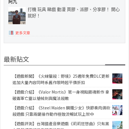
阿九
打機 玩具 睇戲 動漫 買膠、派膠、分享膠！ 開心
就好！
更多文章
最新貼文
【遊戲新聞】《火線獵殺：野境》25週年免費DLC更新
追加大量內容同時系舊作限時超平價折扣
【遊戲介紹】《Valor Mortis》第一身視點類魂新作 拿
破崙軍亡靈以槍械劍與魔法殺敵
【遊戲介紹】《Steel Maiden 鋼鐵少女》快節奏肉鴿砍
殺遊戲 只靠兩鍵操作動作極致流暢試玩上架中
【遊戲評測】台灣國產音樂遊戲《莉莉狂想曲》只有黑