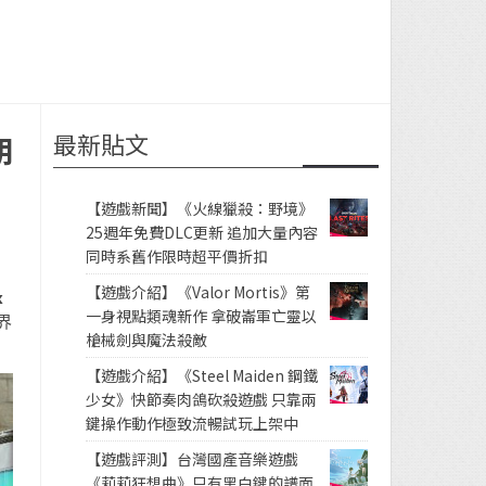
最新貼文
朗
【遊戲新聞】《火線獵殺：野境》
25週年免費DLC更新 追加大量內容
同時系舊作限時超平價折扣
【遊戲介紹】《Valor Mortis》第
x
一身視點類魂新作 拿破崙軍亡靈以
界
槍械劍與魔法殺敵
【遊戲介紹】《Steel Maiden 鋼鐵
少女》快節奏肉鴿砍殺遊戲 只靠兩
鍵操作動作極致流暢試玩上架中
【遊戲評測】台灣國產音樂遊戲
《莉莉狂想曲》只有黑白鍵的譜面