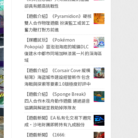
卻具有頗高挑戰性
【遊戲介紹】《Pyramidion》硬核
雙人合作物理遊戲 扮演監工或苦工
奮力鞭打對方前進
【媒體試玩】《Pokémon
Pokopia》冒泡泡海底的城鎮DLC
復建水中都市同場加映漆黑一片的深海區
域
【遊戲介紹】《Corsair Cove 縱橫
秘灣》海盜城市建設經營新作 包含
海戰與探索等要素1.0版極度好評中
【遊戲介紹】《Sponge Break》
四人合作木筏舟動作遊戲 通過語音
協調與解謎並救助掉隊隊友
【遊戲新聞】EA 私有化交易下週完
成・沙地財團即將持有九成股份
【遊戲新聞】《1666: