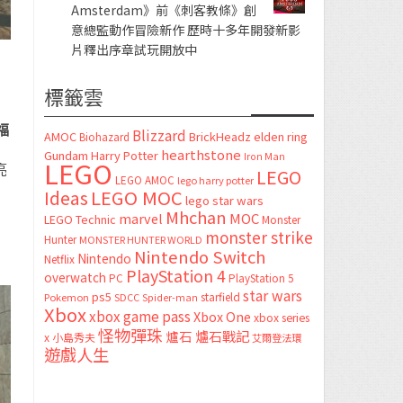
Amsterdam》前《刺客教條》創
意總監動作冒險新作 歷時十多年開發新影
片釋出序章試玩開放中
標籤雲
福
Blizzard
AMOC
BrickHeadz
elden ring
Biohazard
hearthstone
Gundam
Harry Potter
Iron Man
LEGO
亮
LEGO
LEGO AMOC
lego harry potter
LEGO MOC
Ideas
lego star wars
Mhchan
marvel
MOC
LEGO Technic
Monster
monster strike
Hunter
MONSTER HUNTER WORLD
Nintendo Switch
Nintendo
Netflix
PlayStation 4
overwatch
PC
PlayStation 5
star wars
ps5
starfield
Pokemon
SDCC
Spider-man
Xbox
xbox game pass
Xbox One
xbox series
怪物彈珠
爐石
爐石戰記
x
小島秀夫
艾爾登法環
遊戲人生