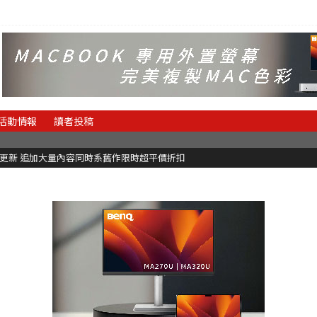
活動情報
讀者投稿
C更新 追加大量內容同時系舊作限時超平價折扣