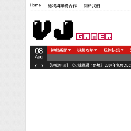
Home
徵稿與業務合作
關於我們
08
遊戲新聞
遊戲攻略
玩物快訊
Aug
‹
›
【遊戲新聞】《火線獵殺：野境》25週年免費DL