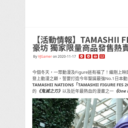
【活動情報】TAMASHII FI
豪坊 獨家限量商品發售熱
By
VJGamer
on 2020-11-17
今個冬天，一眾動漫及Figure迷有福了！繼剛
登上動漫之巔，誓要打造今年聖誕最強No.1日本動漫展！
TAMASHII NATIONS「TAMASHII FIGURE FES 
的
《鬼滅之刃》
以及近年最熱血的漫畫之一
《One 