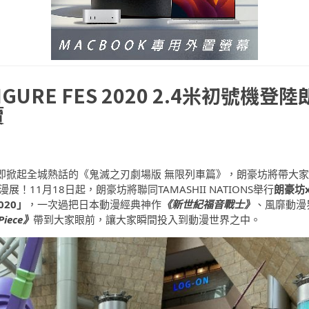
GURE FES 2020 2.4米初號機登陸
賣
上映即掀起全城熱話的《鬼滅之刃劇場版 無限列車篇》，朗豪坊將帶大家
11月18日起，朗豪坊將聯同TAMASHII NATIONS舉行
朗豪坊
2020」
，一次過把日本動漫經典神作
《新世紀福音戰士》
、風靡動漫
Piece》
帶到大家眼前，讓大家瞬間投入到動漫世界之中。