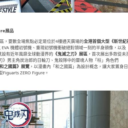
re展品
區，要數全場焦點必定是位於4樓通天廣場的
全港首個大型《新世紀
氣 EVA 機體初號機、重現初號機衝破絕對領域一刻的半身頭像，以及
就設有近年風靡全球動漫界的
《鬼滅之刃》展區
，首次展出多款從未
刃》男主角炭治郎的日輪刀、鬼殺隊中的靈魂人物「柱」角色們
 — 和之國篇》展覽
，以漫畫內「和之國篇」為設計概念，讓大家置身日
ts ZERO Figure。