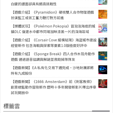
白鍵的譜面卻具有頗高挑戰性
【遊戲介紹】《Pyramidion》硬核雙人合作物理遊戲
扮演監工或苦工奮力鞭打對方前進
【媒體試玩】《Pokémon Pokopia》冒泡泡海底的城
鎮DLC 復建水中都市同場加映漆黑一片的深海區域
【遊戲介紹】《Corsair Cove 縱橫秘灣》海盜城市建設
經營新作 包含海戰與探索等要素1.0版極度好評中
【遊戲介紹】《Sponge Break》四人合作木筏舟動作
遊戲 通過語音協調與解謎並救助掉隊隊友
【遊戲新聞】EA 私有化交易下週完成・沙地財團即將
持有九成股份
【遊戲新聞】《1666: Amsterdam》前《刺客教條》
創意總監動作冒險新作 歷時十多年開發新影片釋出序章
試玩開放中
標籤雲