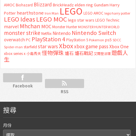
Blizzard
AMOC
BrickHeadz
elden ring
Gundam
Harry
Biohazard
LEGO
hearthstone
Potter
LEGO AMOC
lego harry potter
Iron Man
LEGO MOC
LEGO Ideas
lego star wars
LEGO Technic
Mhchan
marvel
MOC
Monster Hunter
MONSTER HUNTER WORLD
Nintendo Switch
monster strike
Nintendo
Netflix
PlayStation 4
overwatch
ps5
PC
PlayStation 5
Pokemon
SDCC
Xbox
star wars
xbox game pass
Xbox One
starfield
Spider-man
怪物彈珠
遊戲人
爐石
爐石戰記
xbox series x
小島秀夫
艾爾登法環
生
Facebook
RSS
搜尋
月份