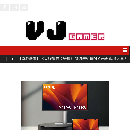
‹
›
【遊戲新聞】《火線獵殺：野境》25週年免費DLC更新 追加大量內
容同時系舊作限時超平價折扣