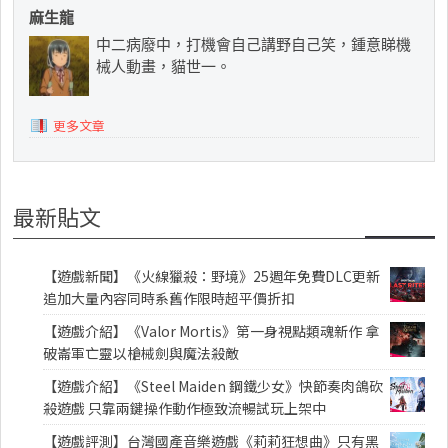
麻生龍
中二病廢中，打機會自己講野自己笑，鍾意睇機
械人動畫，貓世一。
更多文章
最新貼文
【遊戲新聞】《火線獵殺：野境》25週年免費DLC更新
追加大量內容同時系舊作限時超平價折扣
【遊戲介紹】《Valor Mortis》第一身視點類魂新作 拿
破崙軍亡靈以槍械劍與魔法殺敵
【遊戲介紹】《Steel Maiden 鋼鐵少女》快節奏肉鴿砍
殺遊戲 只靠兩鍵操作動作極致流暢試玩上架中
【遊戲評測】台灣國產音樂遊戲《莉莉狂想曲》只有黑