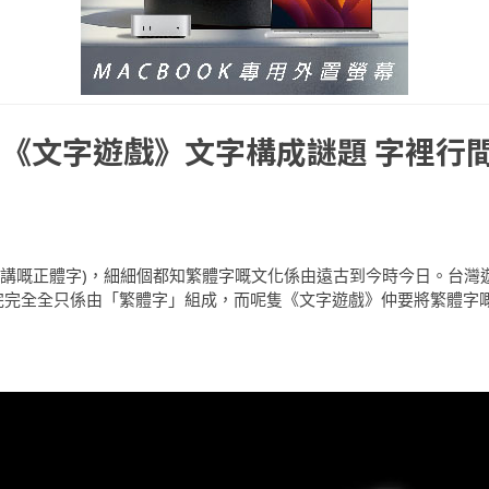
《文字遊戲》文字構成謎題 字裡行
所講嘅正體字)，細細個都知繁體字嘅文化係由遠古到今時今日。台灣
完完全全只係由「繁體字」組成，而呢隻《文字遊戲》仲要將繁體字