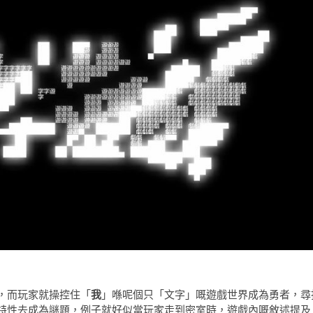
，而玩家就操控住「
我
」喺呢個只「文字」嘅遊戲世界成為勇者，尋
特性去成為謎題，例子就好似當玩家走到密室時，遊戲內嘅敘述提及