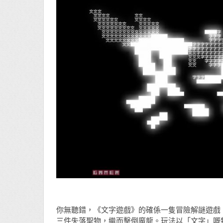
你無聽錯，《文字遊戲》的確係一隻冒險解謎遊戲
三件失落聖物，繼而擊倒魔龍。玩法以「文字」嘅