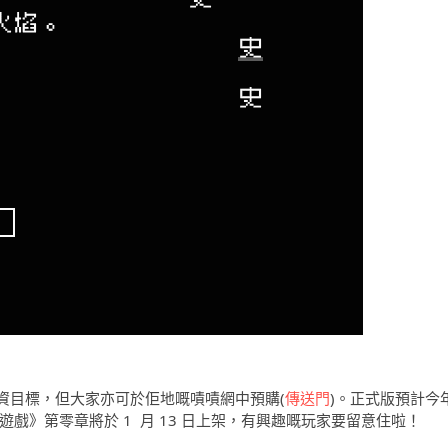
資目標，但大家亦可於佢地嘅嘖嘖網中預購(
傳送門
)。正式版預計今
字遊戲》第零章將於 1 月 13 日上架，有興趣嘅玩家要留意住啦！