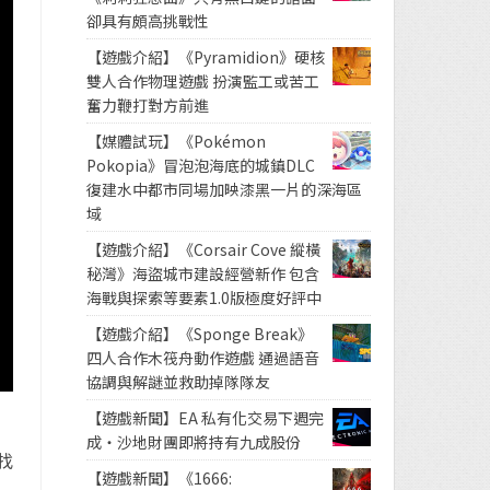
卻具有頗高挑戰性
【遊戲介紹】《Pyramidion》硬核
雙人合作物理遊戲 扮演監工或苦工
奮力鞭打對方前進
【媒體試玩】《Pokémon
Pokopia》冒泡泡海底的城鎮DLC
復建水中都市同場加映漆黑一片的深海區
域
【遊戲介紹】《Corsair Cove 縱橫
秘灣》海盜城市建設經營新作 包含
海戰與探索等要素1.0版極度好評中
【遊戲介紹】《Sponge Break》
四人合作木筏舟動作遊戲 通過語音
協調與解謎並救助掉隊隊友
【遊戲新聞】EA 私有化交易下週完
成・沙地財團即將持有九成股份
找
【遊戲新聞】《1666: