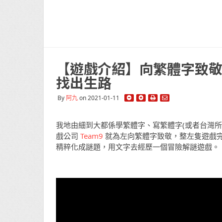
【遊戲介紹】向繁體字致敬
找出生路
By
阿九
on 2021-01-11
我地由細到大都係學繁體字、寫繁體字(或者台灣
戲公司
Team9
就為左向繁體字致敬，整左隻遊戲
精粹化成謎題，用文字去經歷一個冒險解謎遊戲。