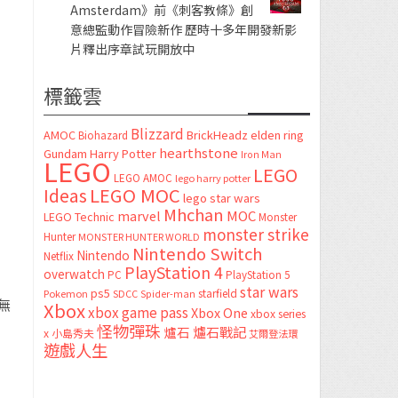
Amsterdam》前《刺客教條》創
意總監動作冒險新作 歷時十多年開發新影
片釋出序章試玩開放中
標籤雲
Blizzard
AMOC
BrickHeadz
elden ring
Biohazard
hearthstone
Gundam
Harry Potter
Iron Man
LEGO
LEGO
LEGO AMOC
lego harry potter
LEGO MOC
Ideas
lego star wars
Mhchan
marvel
MOC
LEGO Technic
Monster
monster strike
Hunter
MONSTER HUNTER WORLD
Nintendo Switch
Nintendo
Netflix
PlayStation 4
overwatch
PC
PlayStation 5
star wars
ps5
starfield
Pokemon
SDCC
Spider-man
無
Xbox
xbox game pass
Xbox One
xbox series
怪物彈珠
爐石
爐石戰記
x
小島秀夫
艾爾登法環
遊戲人生