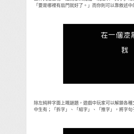
「要是哪裡有扇門就好了。」而你則可以靠敘述中
除左純粹字面上嘅謎題，遊戲中玩家可以解鎖各種
中生有；「拆字」、「組字」、「推字」，將字句