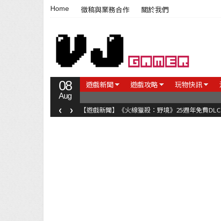
Home
徵稿與業務合作
關於我們
08
遊戲新聞
遊戲攻略
玩物快訊
Aug
‹
›
【遊戲新聞】《火線獵殺：野境》25週年免費DL