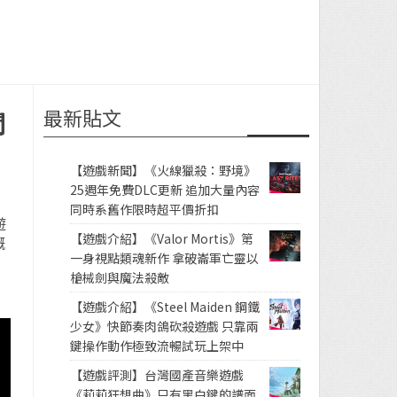
最新貼文
間
【遊戲新聞】《火線獵殺：野境》
25週年免費DLC更新 追加大量內容
同時系舊作限時超平價折扣
遊
【遊戲介紹】《Valor Mortis》第
嘅
一身視點類魂新作 拿破崙軍亡靈以
槍械劍與魔法殺敵
【遊戲介紹】《Steel Maiden 鋼鐵
少女》快節奏肉鴿砍殺遊戲 只靠兩
鍵操作動作極致流暢試玩上架中
【遊戲評測】台灣國產音樂遊戲
《莉莉狂想曲》只有黑白鍵的譜面