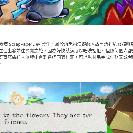
由獨立遊戲開發商 ScrapPaperDev 製作，屬於角色扮演遊戲。故事講述紙女孩喺
住佢出發前往尋寶之旅，因為好快就返所以唔洗搵佢。但係每個人都
哥哥嘅旅途。旅程中會到達唔同嘅村莊，可以幫村民完成任務又或者
。