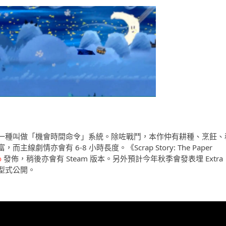
一種叫做「機會時間命令」系統。除咗戰鬥，本作仲有耕種、烹飪、
情亦會有 6-8 小時長度。《Scrap Story: The Paper
o
發佈，稍後亦會有 Steam 版本。另外預計今年秋季會發表埋 Extra
型式公開。