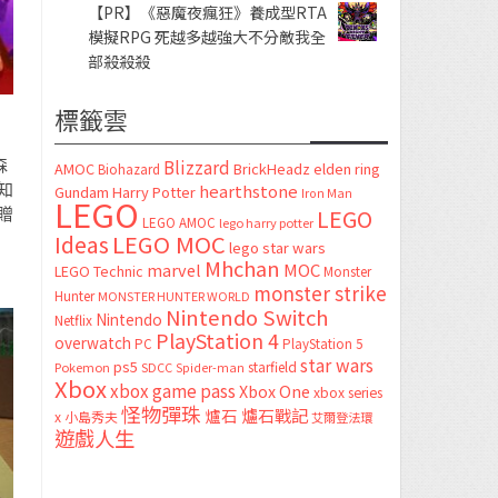
【PR】《惡魔夜瘋狂》養成型RTA
模擬RPG 死越多越強大不分敵我全
部殺殺殺
標籤雲
森
Blizzard
AMOC
BrickHeadz
elden ring
Biohazard
知
hearthstone
Gundam
Harry Potter
Iron Man
LEGO
贈
LEGO
LEGO AMOC
lego harry potter
LEGO MOC
Ideas
lego star wars
Mhchan
marvel
MOC
LEGO Technic
Monster
monster strike
Hunter
MONSTER HUNTER WORLD
Nintendo Switch
Nintendo
Netflix
PlayStation 4
overwatch
PC
PlayStation 5
star wars
ps5
starfield
Pokemon
SDCC
Spider-man
Xbox
xbox game pass
Xbox One
xbox series
怪物彈珠
爐石
爐石戰記
x
小島秀夫
艾爾登法環
遊戲人生