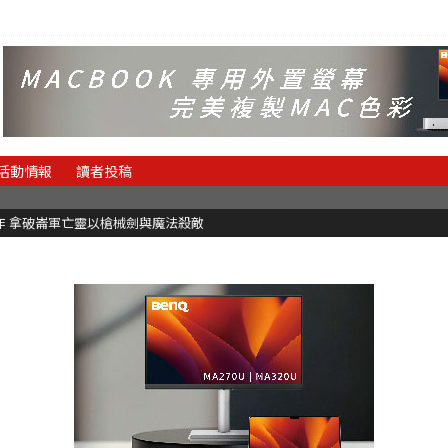
活動情報
讀者投稿
魂新作 拿破崙軍亡靈以槍械劍與魔法殺敵