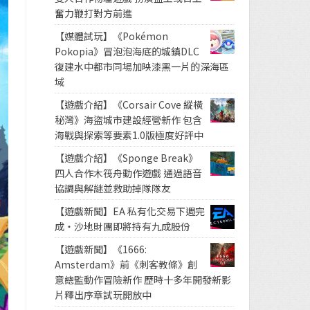
奮力鞭打對方前進
【媒體試玩】《Pokémon
Pokopia》冒泡泡海底的城鎮DLC
復建水中都市同場加映漆黑一片的深海區
域
【遊戲介紹】《Corsair Cove 縱橫
秘灣》海盜城市建設經營新作 包含
海戰與探索等要素1.0版極度好評中
【遊戲介紹】《Sponge Break》
四人合作木筏舟動作遊戲 通過語音
協調與解謎並救助掉隊隊友
【遊戲新聞】EA 私有化交易下週完
成・沙地財團即將持有九成股份
【遊戲新聞】《1666:
Amsterdam》前《刺客教條》創
意總監動作冒險新作 歷時十多年開發新影
片釋出序章試玩開放中