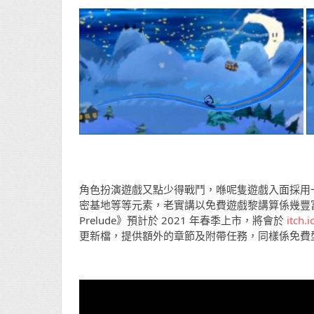
角色扮演遊戲又點少得戰鬥，喺呢隻遊戲入面採用
密基地等等元素，老實講以免費遊戲黎講算係幾豐富，而主線劇
Prelude》預計於 2021 年春季上市，將會於
itch.i
更新檔，提供額外的章節及附帶任務，同樣係免費