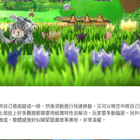
將自己捲曲變成一碌，然後滾動進行快速移動，又可以喺空中將自己
上旅途上好多難題都需要用紙嘅特性去解決，玩家要多動腦筋。另外
做成，整體感覺好似睇緊圖畫故事書咁，非常溫馨。