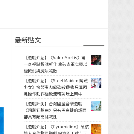
最新貼文
【遊戲介紹】《Valor Mortis》第
一身視點類魂新作 拿破崙軍亡靈以
槍械劍與魔法殺敵
【遊戲介紹】《Steel Maiden 鋼鐵
少女》快節奏肉鴿砍殺遊戲 只靠兩
鍵操作動作極致流暢試玩上架中
【遊戲評測】台灣國產音樂遊戲
《莉莉狂想曲》只有黑白鍵的譜面
卻具有頗高挑戰性
【遊戲介紹】《Pyramidion》硬核
雙人合作物理遊戲 扮演監工或苦工