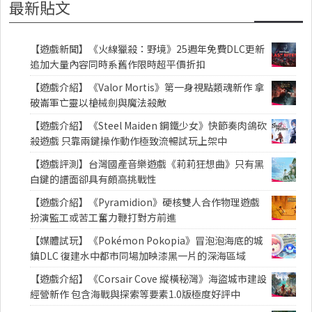
最新貼文
【遊戲新聞】《火線獵殺：野境》25週年免費DLC更新
追加大量內容同時系舊作限時超平價折扣
【遊戲介紹】《Valor Mortis》第一身視點類魂新作 拿
破崙軍亡靈以槍械劍與魔法殺敵
【遊戲介紹】《Steel Maiden 鋼鐵少女》快節奏肉鴿砍
殺遊戲 只靠兩鍵操作動作極致流暢試玩上架中
【遊戲評測】台灣國產音樂遊戲《莉莉狂想曲》只有黑
白鍵的譜面卻具有頗高挑戰性
【遊戲介紹】《Pyramidion》硬核雙人合作物理遊戲
扮演監工或苦工奮力鞭打對方前進
【媒體試玩】《Pokémon Pokopia》冒泡泡海底的城
鎮DLC 復建水中都市同場加映漆黑一片的深海區域
【遊戲介紹】《Corsair Cove 縱橫秘灣》海盜城市建設
經營新作 包含海戰與探索等要素1.0版極度好評中