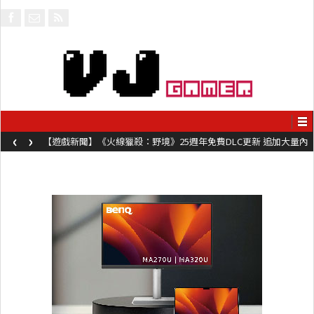
‹
›
【遊戲新聞】《火線獵殺：野境》25週年免費DLC更新 追加大量內
容同時系舊作限時超平價折扣