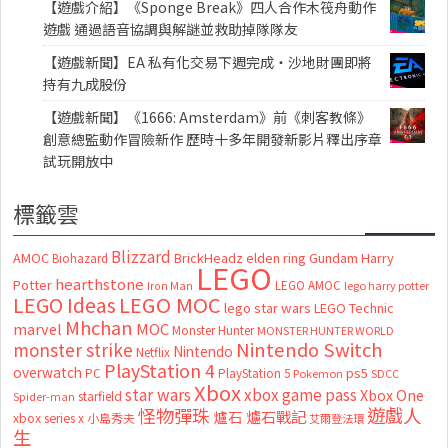
【遊戲介紹】《Sponge Break》四人合作木筏舟動作
遊戲 通過語音協調與解謎並救助掉隊隊友
【遊戲新聞】EA 私有化交易下週完成・沙地財團即將
持有九成股份
【遊戲新聞】《1666: Amsterdam》前《刺客教條》
創意總監動作冒險新作 歷時十多年開發新影片釋出序章
試玩開放中
標籤雲
Blizzard
AMOC
BrickHeadz
elden ring
Gundam
Harry
Biohazard
LEGO
hearthstone
Potter
LEGO AMOC
lego harry potter
Iron Man
LEGO MOC
LEGO Ideas
lego star wars
LEGO Technic
Mhchan
marvel
MOC
Monster Hunter
MONSTER HUNTER WORLD
Nintendo Switch
monster strike
Nintendo
Netflix
PlayStation 4
overwatch
ps5
PC
PlayStation 5
Pokemon
SDCC
Xbox
star wars
xbox game pass
Xbox One
starfield
Spider-man
怪物彈珠
遊戲人
爐石
爐石戰記
xbox series x
小島秀夫
艾爾登法環
生