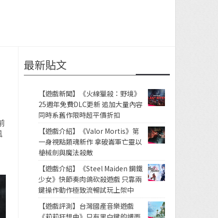
最新貼文
【遊戲新聞】《火線獵殺：野境》
25週年免費DLC更新 追加大量內容
同時系舊作限時超平價折扣
前
【遊戲介紹】《Valor Mortis》第
風
一身視點類魂新作 拿破崙軍亡靈以
槍械劍與魔法殺敵
【遊戲介紹】《Steel Maiden 鋼鐵
少女》快節奏肉鴿砍殺遊戲 只靠兩
鍵操作動作極致流暢試玩上架中
【遊戲評測】台灣國產音樂遊戲
《莉莉狂想曲》只有黑白鍵的譜面