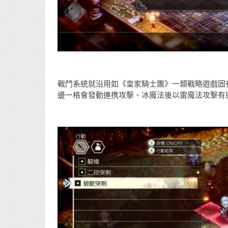
戰鬥系統就沿用如《皇家騎士團》一類戰略遊戲固
邊一格會發動連携攻擊、冰魔法後以雷魔法攻擊有