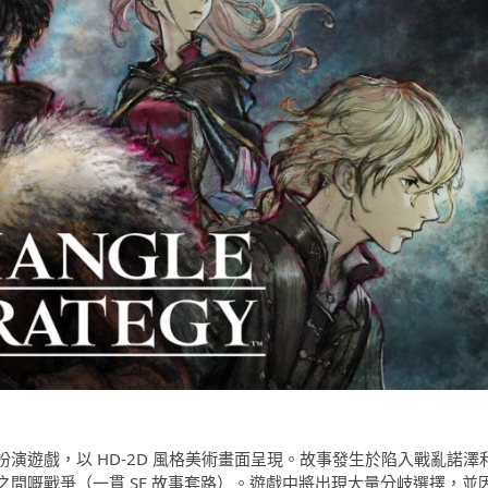
一款戰略角色扮演遊戲，以 HD-2D 風格美術畫面呈現。故事發生於陷入戰亂諾澤
間嘅戰爭（一貫 SE 故事套路）。遊戲中將出現大量分岐選擇，並