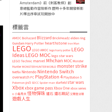
Amsterdam》前《刺客教條》創
意總監動作冒險新作 歷時十多年開發新影
片釋出序章試玩開放中
標籤雲
Blizzard
AMOC
BrickHeadz
elden ring
Biohazard
hearthstone
Gundam
Harry Potter
Iron Man
LEGO
LEGO
LEGO AMOC
lego harry potter
LEGO MOC
Ideas
lego star wars
Mhchan
marvel
MOC
LEGO Technic
Monster
monster strike
Hunter
MONSTER HUNTER WORLD
Nintendo Switch
Nintendo
Netflix
PlayStation 4
overwatch
PC
PlayStation 5
star wars
ps5
starfield
Pokemon
SDCC
Spider-man
Xbox
xbox game pass
Xbox One
xbox series
怪物彈珠
爐石
爐石戰記
x
小島秀夫
艾爾登法環
遊戲人生