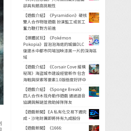
卻具有頗高挑戰性
【遊戲介紹】《Pyramidion》硬核
雙人合作物理遊戲 扮演監工或苦工
奮力鞭打對方前進
【媒體試玩】《Pokémon
Pokopia》冒泡泡海底的城鎮DLC
復建水中都市同場加映漆黑一片的深海區
域
【遊戲介紹】《Corsair Cove 縱橫
秘灣》海盜城市建設經營新作 包含
海戰與探索等要素1.0版極度好評中
【遊戲介紹】《Sponge Break》
四人合作木筏舟動作遊戲 通過語音
協調與解謎並救助掉隊隊友
【遊戲新聞】EA 私有化交易下週完
成・沙地財團即將持有九成股份
利
【遊戲新聞】《1666:
因