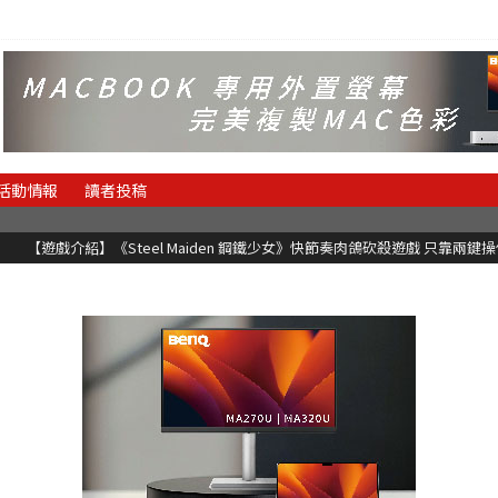
活動情報
讀者投稿
快節奏肉鴿砍殺遊戲 只靠兩鍵操作動作極致流暢試玩上架中