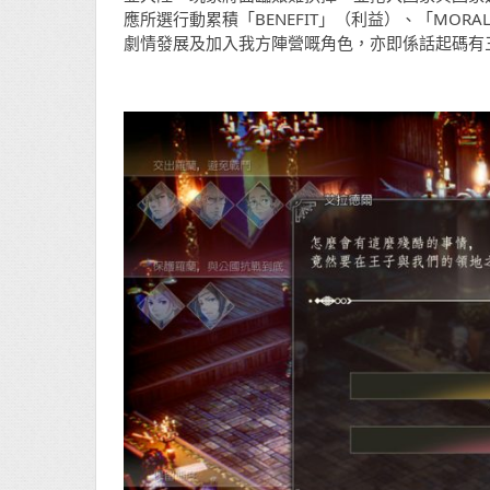
應所選行動累積「BENEFIT」（利益）、「MOR
劇情發展及加入我方陣營嘅角色，亦即係話起碼有