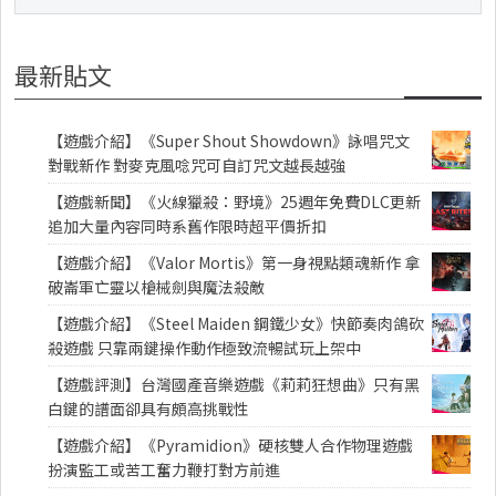
最新貼文
【遊戲介紹】《Super Shout Showdown》詠唱咒文
對戰新作 對麥克風唸咒可自訂咒文越長越強
【遊戲新聞】《火線獵殺：野境》25週年免費DLC更新
追加大量內容同時系舊作限時超平價折扣
【遊戲介紹】《Valor Mortis》第一身視點類魂新作 拿
破崙軍亡靈以槍械劍與魔法殺敵
【遊戲介紹】《Steel Maiden 鋼鐵少女》快節奏肉鴿砍
殺遊戲 只靠兩鍵操作動作極致流暢試玩上架中
【遊戲評測】台灣國產音樂遊戲《莉莉狂想曲》只有黑
白鍵的譜面卻具有頗高挑戰性
【遊戲介紹】《Pyramidion》硬核雙人合作物理遊戲
扮演監工或苦工奮力鞭打對方前進