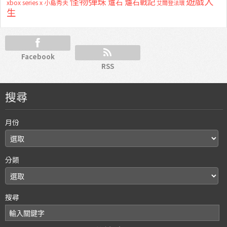
怪物彈珠
遊戲人
爐石
爐石戰記
xbox series x
小島秀夫
艾爾登法環
生
Facebook
RSS
搜尋
月份
分類
搜尋