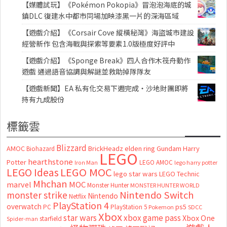
【媒體試玩】《Pokémon Pokopia》冒泡泡海底的城
鎮DLC 復建水中都市同場加映漆黑一片的深海區域
【遊戲介紹】《Corsair Cove 縱橫秘灣》海盜城市建設
經營新作 包含海戰與探索等要素1.0版極度好評中
【遊戲介紹】《Sponge Break》四人合作木筏舟動作
遊戲 通過語音協調與解謎並救助掉隊隊友
【遊戲新聞】EA 私有化交易下週完成・沙地財團即將
持有九成股份
標籤雲
Blizzard
AMOC
BrickHeadz
elden ring
Gundam
Harry
Biohazard
LEGO
hearthstone
Potter
LEGO AMOC
lego harry potter
Iron Man
LEGO MOC
LEGO Ideas
lego star wars
LEGO Technic
Mhchan
marvel
MOC
Monster Hunter
MONSTER HUNTER WORLD
Nintendo Switch
monster strike
Nintendo
Netflix
PlayStation 4
overwatch
ps5
PC
PlayStation 5
Pokemon
SDCC
Xbox
star wars
xbox game pass
Xbox One
starfield
Spider-man