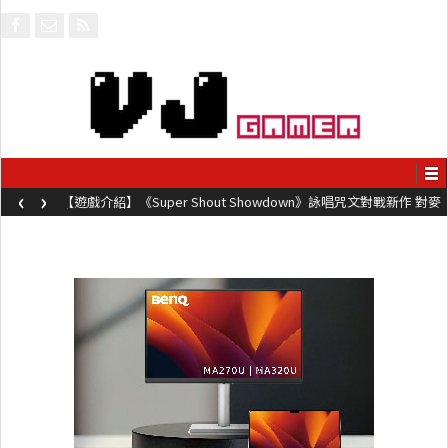
‹
›
【遊戲介紹】《Super Shout Showdown》詠唱咒文對戰新作 對麥
克風唸咒可自訂咒文越長越強