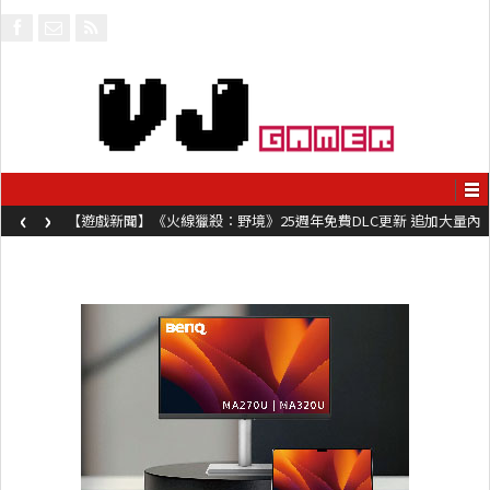
‹
›
【遊戲新聞】《火線獵殺：野境》25週年免費DLC更新 追加大量內
容同時系舊作限時超平價折扣