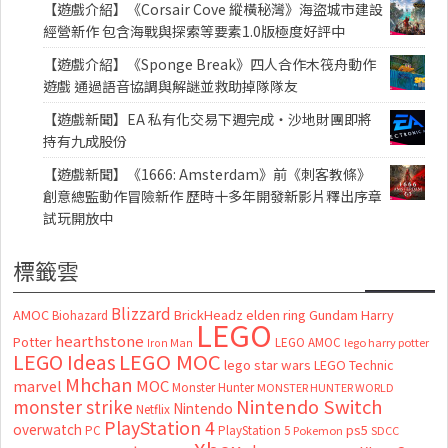
【遊戲介紹】《Corsair Cove 縱橫秘灣》海盜城市建設
經營新作 包含海戰與探索等要素1.0版極度好評中
【遊戲介紹】《Sponge Break》四人合作木筏舟動作
遊戲 通過語音協調與解謎並救助掉隊隊友
【遊戲新聞】EA 私有化交易下週完成・沙地財團即將
持有九成股份
【遊戲新聞】《1666: Amsterdam》前《刺客教條》
創意總監動作冒險新作 歷時十多年開發新影片釋出序章
試玩開放中
標籤雲
Blizzard
AMOC
BrickHeadz
elden ring
Gundam
Harry
Biohazard
LEGO
hearthstone
Potter
LEGO AMOC
lego harry potter
Iron Man
LEGO MOC
LEGO Ideas
lego star wars
LEGO Technic
Mhchan
marvel
MOC
Monster Hunter
MONSTER HUNTER WORLD
Nintendo Switch
monster strike
Nintendo
Netflix
PlayStation 4
overwatch
ps5
PC
PlayStation 5
Pokemon
SDCC