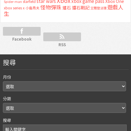
Xbox
star wars
xbox game pass
Xbox One
starfield
Spider-man
怪物彈珠
遊戲人
爐石
爐石戰記
xbox series x
小島秀夫
艾爾登法環
生
Facebook
RSS
搜尋
月份
分類
搜尋