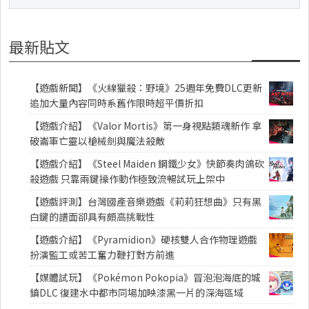
最新貼文
【遊戲新聞】《火線獵殺：野境》25週年免費DLC更新
追加大量內容同時系舊作限時超平價折扣
【遊戲介紹】《Valor Mortis》第一身視點類魂新作 拿
破崙軍亡靈以槍械劍與魔法殺敵
【遊戲介紹】《Steel Maiden 鋼鐵少女》快節奏肉鴿砍
殺遊戲 只靠兩鍵操作動作極致流暢試玩上架中
【遊戲評測】台灣國產音樂遊戲《莉莉狂想曲》只有黑
白鍵的譜面卻具有頗高挑戰性
【遊戲介紹】《Pyramidion》硬核雙人合作物理遊戲
扮演監工或苦工奮力鞭打對方前進
【媒體試玩】《Pokémon Pokopia》冒泡泡海底的城
鎮DLC 復建水中都市同場加映漆黑一片的深海區域