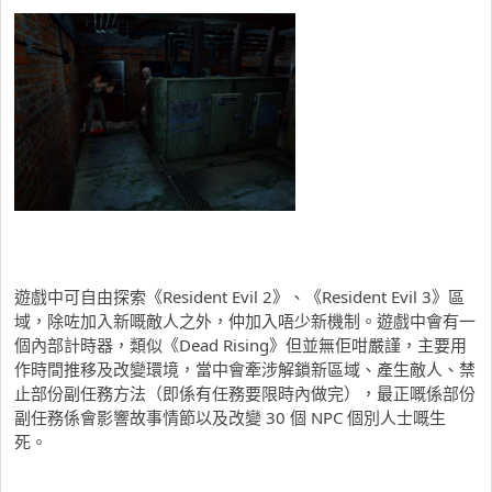
遊戲中可自由探索《Resident Evil 2》、《Resident Evil 3》區
域，除咗加入新嘅敵人之外，仲加入唔少新機制。遊戲中會有一
個內部計時器，類似《Dead Rising》但並無佢咁嚴謹，主要用
作時間推移及改變環境，當中會牽涉解鎖新區域、產生敵人、禁
止部份副任務方法（即係有任務要限時內做完），最正嘅係部份
副任務係會影響故事情節以及改變 30 個 NPC 個別人士嘅生
死。