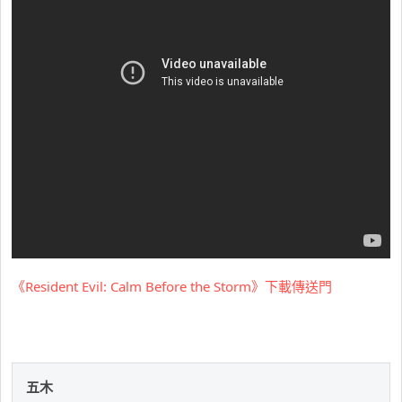
《Resident Evil: Calm Before the Storm》下載傳送門
五木