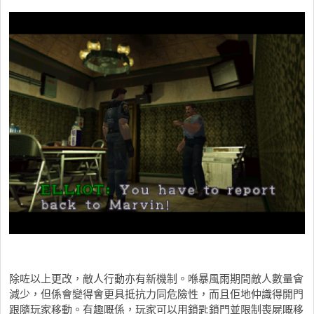
除咗以上更改，敵人行動亦有新機制。喺暴風雨期間敵人數量會
減少，但係會變得會更具抵抗力同危險性，而且佢地仲識得開門
跟隨玩家移動。有趣嘅係，玩家可以用鎖匙鎖門並限制喪屍嘅移