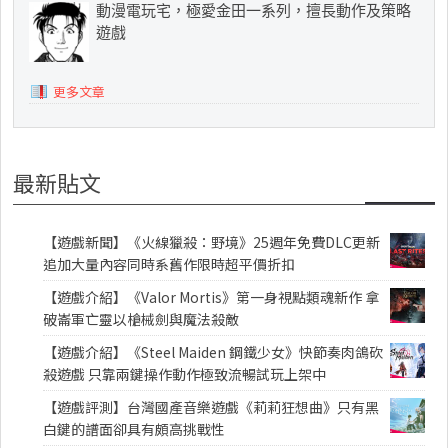
動漫電玩宅，極愛金田一系列，擅長動作及策略
遊戲
更多文章
最新貼文
【遊戲新聞】《火線獵殺：野境》25週年免費DLC更新
追加大量內容同時系舊作限時超平價折扣
【遊戲介紹】《Valor Mortis》第一身視點類魂新作 拿
破崙軍亡靈以槍械劍與魔法殺敵
【遊戲介紹】《Steel Maiden 鋼鐵少女》快節奏肉鴿砍
殺遊戲 只靠兩鍵操作動作極致流暢試玩上架中
【遊戲評測】台灣國產音樂遊戲《莉莉狂想曲》只有黑
白鍵的譜面卻具有頗高挑戰性