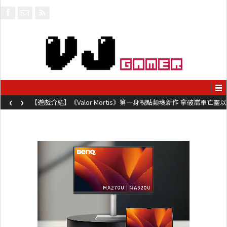
‹
›
【遊戲介紹】《Valor Mortis》第一身視點類魂新作 拿破崙軍亡靈以
槍械劍與魔法殺敵