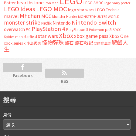
LEGO
hearthstone
Potter
LEGO AMOC
lego harry potter
Iron Man
LEGO MOC
LEGO Ideas
lego star wars
LEGO Technic
Mhchan
marvel
MOC
Monster Hunter
MONSTER HUNTER WORLD
Nintendo Switch
monster strike
Nintendo
Netflix
PlayStation 4
overwatch
ps5
PC
PlayStation 5
Pokemon
SDCC
Xbox
star wars
xbox game pass
Xbox One
starfield
Spider-man
怪物彈珠
遊戲人
爐石
爐石戰記
xbox series x
小島秀夫
艾爾登法環
生
Facebook
RSS
搜尋
月份