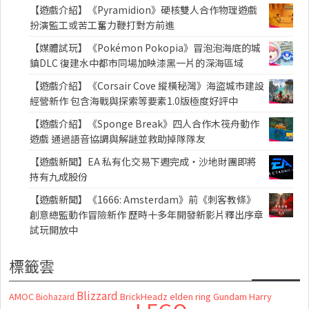
【遊戲介紹】《Pyramidion》硬核雙人合作物理遊戲
扮演監工或苦工奮力鞭打對方前進
【媒體試玩】《Pokémon Pokopia》冒泡泡海底的城
鎮DLC 復建水中都市同場加映漆黑一片的深海區域
【遊戲介紹】《Corsair Cove 縱橫秘灣》海盜城市建設
經營新作 包含海戰與探索等要素1.0版極度好評中
【遊戲介紹】《Sponge Break》四人合作木筏舟動作
遊戲 通過語音協調與解謎並救助掉隊隊友
【遊戲新聞】EA 私有化交易下週完成・沙地財團即將
持有九成股份
【遊戲新聞】《1666: Amsterdam》前《刺客教條》
創意總監動作冒險新作 歷時十多年開發新影片釋出序章
試玩開放中
標籤雲
Blizzard
AMOC
BrickHeadz
elden ring
Gundam
Harry
Biohazard