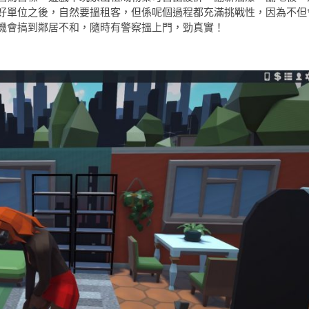
好單位之後，自然要搵租客，但係呢個過程都充滿挑戰性，因為不但
機會搞到鄰居不和，隨時有警察搵上門，勁真實！