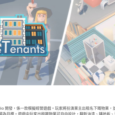
orge Studio 開發，係一款模擬經營遊戲。玩家將扮演業主出租名下嘅物業，
國為目標。遊戲中玩家出租嘅物業可自由設計，翻新油漆、舖地板、