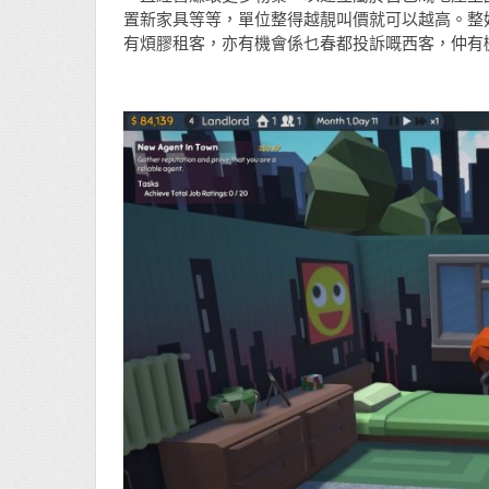
置新家具等等，單位整得越靚叫價就可以越高。整
有煩膠租客，亦有機會係乜春都投訴嘅西客，仲有