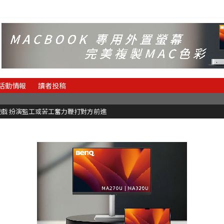
活動情報
讀者投稿
理遊戲 扮演監工或苦工奮力鞭打對方前進