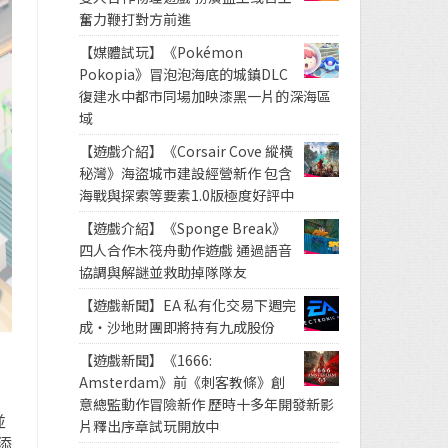
奮力鞭打對方前進
【媒體試玩】《Pokémon
Pokopia》冒泡泡海底的城鎮DLC
復建水中都市同場加映漆黑一片的深海區
域
【遊戲介紹】《Corsair Cove 縱橫
秘灣》海盜城市建設經營新作 包含
海戰與探索等要素1.0版極度好評中
【遊戲介紹】《Sponge Break》
四人合作木筏舟動作遊戲 通過語音
協調與解謎並救助掉隊隊友
【遊戲新聞】EA 私有化交易下週完
成・沙地財團即將持有九成股份
【遊戲新聞】《1666:
Amsterdam》前《刺客教條》創
意總監動作冒險新作 歷時十多年開發新影
並
片釋出序章試玩開放中
添