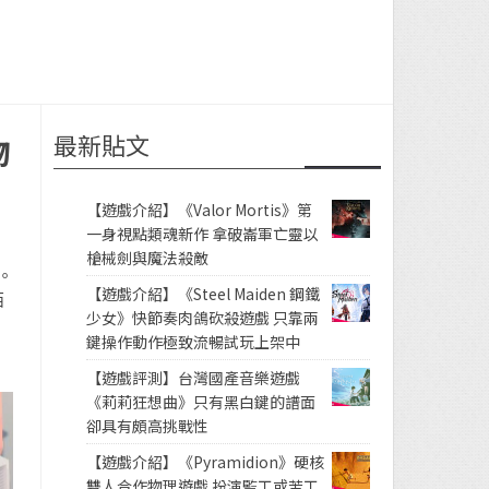
最新貼文
物
【遊戲介紹】《Valor Mortis》第
一身視點類魂新作 拿破崙軍亡靈以
槍械劍與魔法殺敵
。
【遊戲介紹】《Steel Maiden 鋼鐵
西
少女》快節奏肉鴿砍殺遊戲 只靠兩
鍵操作動作極致流暢試玩上架中
【遊戲評測】台灣國產音樂遊戲
《莉莉狂想曲》只有黑白鍵的譜面
卻具有頗高挑戰性
【遊戲介紹】《Pyramidion》硬核
雙人合作物理遊戲 扮演監工或苦工