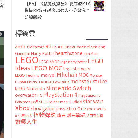
【PR】《惡魔夜瘋狂》養成型RTA
會
模擬RPG 死越多越強大不分敵我全
部殺殺殺
標籤雲
Blizzard
AMOC
BrickHeadz
elden ring
Biohazard
hearthstone
Gundam
Harry Potter
Iron Man
LEGO
LEGO
LEGO AMOC
lego harry potter
LEGO MOC
Ideas
lego star wars
Mhchan
marvel
MOC
LEGO Technic
Monster
monster strike
Hunter
MONSTER HUNTER WORLD
Nintendo Switch
Nintendo
Netflix
PlayStation 4
overwatch
PC
PlayStation 5
star wars
ps5
starfield
Pokemon
SDCC
Spider-man
Xbox
xbox game pass
Xbox One
xbox series
怪物彈珠
爐石
爐石戰記
x
小島秀夫
艾爾登法環
遊戲人生