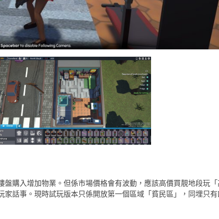
樓盤購入增加物業。但係市場價格會有波動，應該高價買靚地段玩「
玩家話事。現時試玩版本只係開放第一個區域「貧民區」，同埋只有