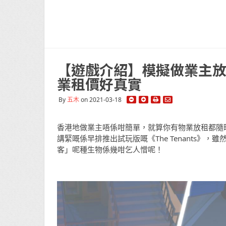
【遊戲介紹】模擬做業主放租 
業租價好真實
By
五木
on 2021-03-18
香港地做業主唔係咁簡單，就算你有物業放租都隨
講緊嘅係早排推出試玩版嘅《The Tenants
客」呢種生物係幾咁乞人憎呢！