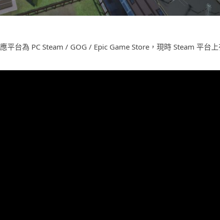
台為 PC Steam / GOG / Epic Game Store，現時 Steam 平台