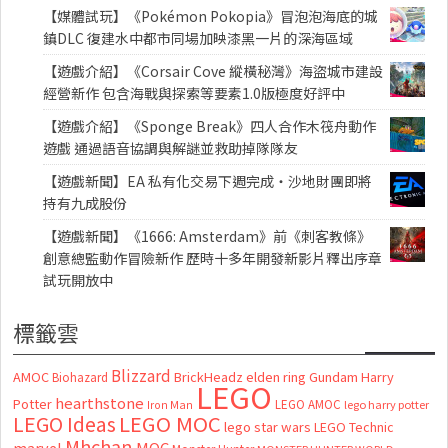
【媒體試玩】《Pokémon Pokopia》冒泡泡海底的城
鎮DLC 復建水中都市同場加映漆黑一片的深海區域
【遊戲介紹】《Corsair Cove 縱橫秘灣》海盜城市建設
經營新作 包含海戰與探索等要素1.0版極度好評中
【遊戲介紹】《Sponge Break》四人合作木筏舟動作
遊戲 通過語音協調與解謎並救助掉隊隊友
【遊戲新聞】EA 私有化交易下週完成・沙地財團即將
持有九成股份
【遊戲新聞】《1666: Amsterdam》前《刺客教條》
創意總監動作冒險新作 歷時十多年開發新影片釋出序章
試玩開放中
標籤雲
Blizzard
AMOC
BrickHeadz
elden ring
Gundam
Harry
Biohazard
LEGO
hearthstone
Potter
LEGO AMOC
lego harry potter
Iron Man
LEGO MOC
LEGO Ideas
lego star wars
LEGO Technic
Mhchan
marvel
MOC