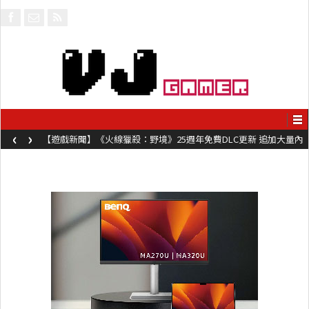
‹
›
【遊戲新聞】《火線獵殺：野境》25週年免費DLC更新 追加大量內
容同時系舊作限時超平價折扣