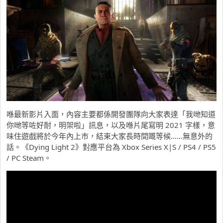
喺最新影片入面，內容主要都係開發團隊向大家表達「我哋知道
你哋等咗好耐，明架啦」訊息，以及喺片尾寫明 2021 字樣，意
味住遊戲將於今年內上市，結束大家長時間嘅等候……無意外的
話。《Dying Light 2》對應平台為 Xbox Series X|S / PS4 / PS5
/ PC Steam。