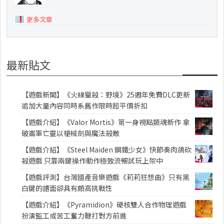
更多文章
最新貼文
【遊戲新聞】《火線獵殺：野境》25週年免費DLC更新
追加大量內容同時系舊作限時超平價折扣
【遊戲介紹】《Valor Mortis》第一身視點類魂新作 拿
破崙軍亡靈以槍械劍與魔法殺敵
【遊戲介紹】《Steel Maiden 鋼鐵少女》快節奏肉鴿砍
殺遊戲 只靠兩鍵操作動作極致流暢試玩上架中
【遊戲評測】台灣國產音樂遊戲《莉莉狂想曲》只有黑
白鍵的譜面卻具有頗高挑戰性
【遊戲介紹】《Pyramidion》硬核雙人合作物理遊戲
扮演監工或苦工奮力鞭打對方前進