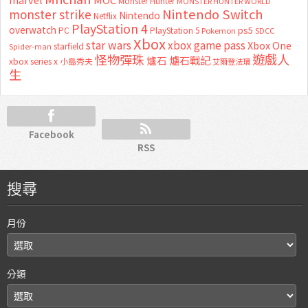
Monster Hunter
MONSTER HUNTER WORLD
Nintendo Switch
monster strike
Nintendo
Netflix
PlayStation 4
overwatch
ps5
PC
PlayStation 5
Pokemon
SDCC
Xbox
star wars
xbox game pass
Xbox One
starfield
Spider-man
怪物彈珠
遊戲人
爐石
爐石戰記
xbox series x
小島秀夫
艾爾登法環
生
Facebook
RSS
搜尋
月份
分類