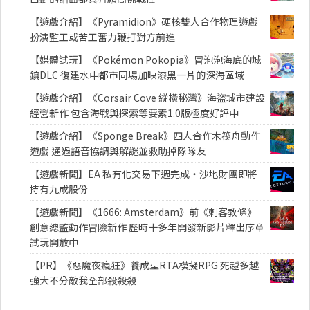
【遊戲介紹】《Pyramidion》硬核雙人合作物理遊戲
扮演監工或苦工奮力鞭打對方前進
【媒體試玩】《Pokémon Pokopia》冒泡泡海底的城
鎮DLC 復建水中都市同場加映漆黑一片的深海區域
【遊戲介紹】《Corsair Cove 縱橫秘灣》海盜城市建設
經營新作 包含海戰與探索等要素1.0版極度好評中
【遊戲介紹】《Sponge Break》四人合作木筏舟動作
遊戲 通過語音協調與解謎並救助掉隊隊友
【遊戲新聞】EA 私有化交易下週完成・沙地財團即將
持有九成股份
【遊戲新聞】《1666: Amsterdam》前《刺客教條》
創意總監動作冒險新作 歷時十多年開發新影片釋出序章
試玩開放中
【PR】《惡魔夜瘋狂》養成型RTA模擬RPG 死越多越
強大不分敵我全部殺殺殺