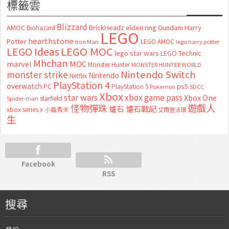
標籤雲
Blizzard
AMOC
BrickHeadz
elden ring
Gundam
Harry
Biohazard
LEGO
hearthstone
Potter
LEGO AMOC
lego harry potter
Iron Man
LEGO MOC
LEGO Ideas
lego star wars
LEGO Technic
Mhchan
marvel
MOC
Monster Hunter
MONSTER HUNTER WORLD
Nintendo Switch
monster strike
Nintendo
Netflix
PlayStation 4
overwatch
ps5
PC
PlayStation 5
Pokemon
SDCC
Xbox
star wars
xbox game pass
Xbox One
starfield
Spider-man
怪物彈珠
遊戲人
爐石
爐石戰記
xbox series x
小島秀夫
艾爾登法環
生
Facebook
RSS
搜尋