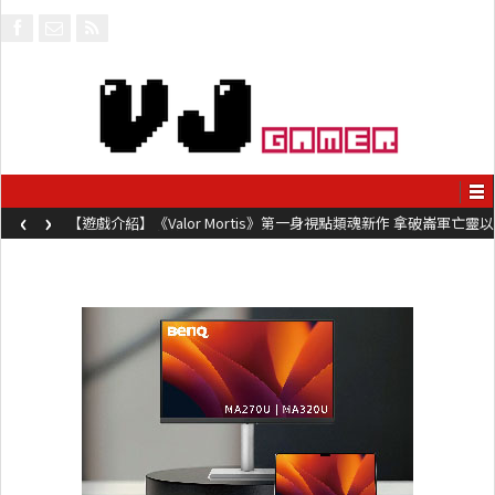
‹
›
【遊戲介紹】《Valor Mortis》第一身視點類魂新作 拿破崙軍亡靈以
槍械劍與魔法殺敵