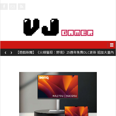
‹
›
【遊戲新聞】《火線獵殺：野境》25週年免費DLC更新 追加大量內
容同時系舊作限時超平價折扣