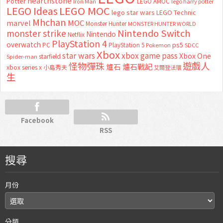
hearthstone
Potter
LEGO AMOC
lego harry potter
Iron Man
LEGO MOC
LEGO Ideas
lego star wars
LEGO Technic
Mhchan
marvel
MOC
Monster Hunter
MONSTER HUNTER WORLD
Nintendo Switch
monster strike
Nintendo
Netflix
PlayStation 4
overwatch
ps5
PC
PlayStation 5
Pokemon
SDCC
Xbox
star wars
xbox game pass
Xbox One
starfield
Spider-man
怪物彈珠
遊戲人
爐石
爐石戰記
xbox series x
小島秀夫
艾爾登法環
生
Facebook
RSS
搜尋
月份
分類