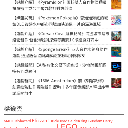
【遊戲介紹】《Pyramidion》硬核雙人合作物理遊戲
扮演監工或苦工奮力鞭打對方前進
【媒體試玩】《Pokémon Pokopia》冒泡泡海底的城
鎮DLC 復建水中都市同場加映漆黑一片的深海區域
【遊戲介紹】《Corsair Cove 縱橫秘灣》海盜城市建設
經營新作 包含海戰與探索等要素1.0版極度好評中
【遊戲介紹】《Sponge Break》四人合作木筏舟動作
遊戲 通過語音協調與解謎並救助掉隊隊友
【遊戲新聞】EA 私有化交易下週完成・沙地財團即將
持有九成股份
【遊戲新聞】《1666: Amsterdam》前《刺客教條》
創意總監動作冒險新作 歷時十多年開發新影片釋出序章
試玩開放中
標籤雲
Blizzard
AMOC
BrickHeadz
elden ring
Gundam
Harry
Biohazard
LEGO