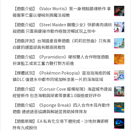
【遊戲介紹】《Valor Mortis》第一身視點類魂新作 拿
破崙軍亡靈以槍械劍與魔法殺敵
【遊戲介紹】《Steel Maiden 鋼鐵少女》快節奏肉鴿砍
殺遊戲 只靠兩鍵操作動作極致流暢試玩上架中
【遊戲評測】台灣國產音樂遊戲《莉莉狂想曲》只有黑
白鍵的譜面卻具有頗高挑戰性
【遊戲介紹】《Pyramidion》硬核雙人合作物理遊戲
扮演監工或苦工奮力鞭打對方前進
【媒體試玩】《Pokémon Pokopia》冒泡泡海底的城
鎮DLC 復建水中都市同場加映漆黑一片的深海區域
【遊戲介紹】《Corsair Cove 縱橫秘灣》海盜城市建設
經營新作 包含海戰與探索等要素1.0版極度好評中
【遊戲介紹】《Sponge Break》四人合作木筏舟動作
遊戲 通過語音協調與解謎並救助掉隊隊友
【遊戲新聞】EA 私有化交易下週完成・沙地財團即將
持有九成股份