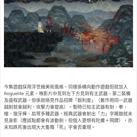
今集遊戲採用浮世繪美術風格，同樣係橫向動作遊戲但就加入
Roguelite 元素。喺影片中見到左下方見到有主武器、第二裝備
及遠程武器，但係就唔見作品招牌「銳利度」（舊作用同一武器
越耐就會越利，攻擊力會提高）。暫時已知主武器有劍、拳、
槍、狼牙棒、扇等多種武器，經典武器會射出「力」字嘅鼓就未
見身影（應該點都會有波動劍，但個人更想有陀螺＋飛鏢），亦
未知跌死後出現大大隻嘅「死」字會否重現。