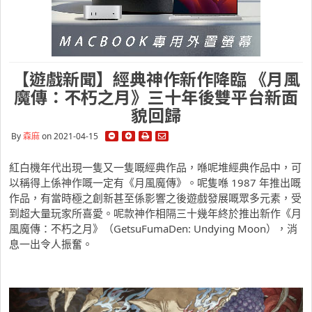
【遊戲新聞】經典神作新作降臨 《月風
魔傳：不朽之月》三十年後雙平台新面
貌回歸
By
森麻
on 2021-04-15
紅白機年代出現一隻又一隻嘅經典作品，喺呢堆經典作品中，可
以稱得上係神作嘅一定有《月風魔傳》。呢隻喺 1987 年推出嘅
作品，有當時極之創新甚至係影響之後遊戲發展嘅眾多元素，受
到超大量玩家所喜愛。呢款神作相隔三十幾年終於推出新作《月
風魔傳：不朽之月》（GetsuFumaDen: Undying Moon），消
息一出令人振奮。