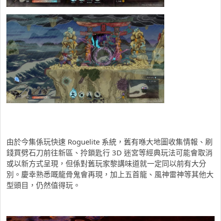
由於今集係玩快速 Roguelite 系統，舊有喺大地圖收集情報、刷
錢買劈石刀前往新區、拎鎖匙行 3D 迷宮等經典玩法可能會取消
或以新方式呈現，但係對舊玩家黎講味道就一定同以前有大分
別。慶幸熟悉嘅龍骨鬼會再現，加上五首龍、風神雷神等其他大
型頭目，仍然值得玩。