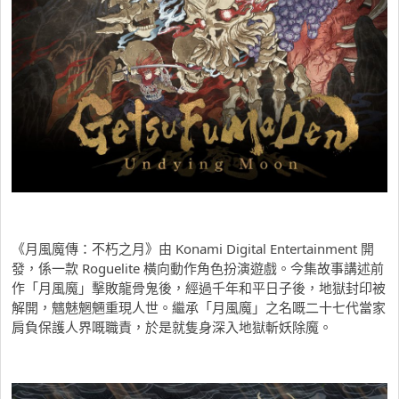
《月風魔傳：不朽之月》由 Konami Digital Entertainment 開
發，係一款 Roguelite 橫向動作角色扮演遊戲。今集故事講述前
作「月風魔」擊敗龍骨鬼後，經過千年和平日子後，地獄封印被
解開，魑魅魍魎重現人世。繼承「月風魔」之名嘅二十七代當家
肩負保護人界嘅職責，於是就隻身深入地獄斬妖除魔。