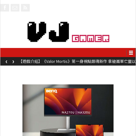
‹
›
【遊戲介紹】《Valor Mortis》第一身視點類魂新作 拿破崙軍亡靈以
槍械劍與魔法殺敵