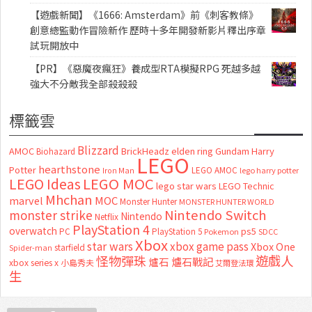
【遊戲新聞】《1666: Amsterdam》前《刺客教條》
創意總監動作冒險新作 歷時十多年開發新影片釋出序章
試玩開放中
【PR】《惡魔夜瘋狂》養成型RTA模擬RPG 死越多越
強大不分敵我全部殺殺殺
標籤雲
Blizzard
AMOC
BrickHeadz
elden ring
Gundam
Harry
Biohazard
LEGO
hearthstone
Potter
LEGO AMOC
lego harry potter
Iron Man
LEGO MOC
LEGO Ideas
lego star wars
LEGO Technic
Mhchan
marvel
MOC
Monster Hunter
MONSTER HUNTER WORLD
Nintendo Switch
monster strike
Nintendo
Netflix
PlayStation 4
overwatch
ps5
PC
PlayStation 5
Pokemon
SDCC
Xbox
star wars
xbox game pass
Xbox One
starfield
Spider-man
怪物彈珠
遊戲人
爐石
爐石戰記
xbox series x
小島秀夫
艾爾登法環
生