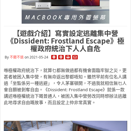
【遊戲介紹】寫實設定逃離集中營
《Dissident: Frostland Escape》極
權政府統治下人人自危
By
不撤不退
on 2021-05-24
喺極權政府統治下，就算乜都無做過都有機會面臨牢獄之災，更
甚者被困入集中營，有無命返出黎都唔知。雖然早前有位名人講
過「坐監係另一種逃避」，令人茅塞頓開，不過我就相信無乜人
會自願被剝奪自由。《Dissident: Frostland Escape》就係一款
講述喺極權統治下嘅普通人，被困入集中營勞改同時想辦法逃離
此地尋求自由嘅故事，而且設定上仲非常真實。