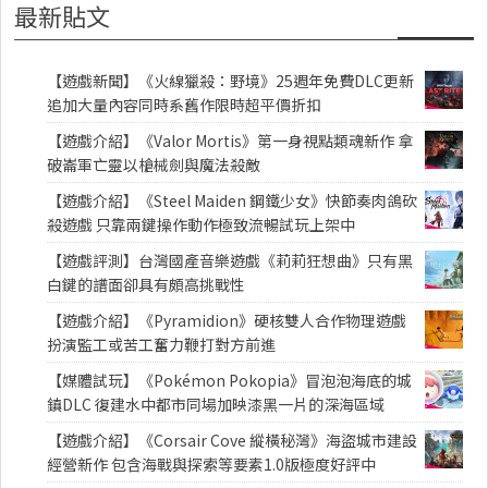
最新貼文
【遊戲新聞】《火線獵殺：野境》25週年免費DLC更新
追加大量內容同時系舊作限時超平價折扣
【遊戲介紹】《Valor Mortis》第一身視點類魂新作 拿
破崙軍亡靈以槍械劍與魔法殺敵
【遊戲介紹】《Steel Maiden 鋼鐵少女》快節奏肉鴿砍
殺遊戲 只靠兩鍵操作動作極致流暢試玩上架中
【遊戲評測】台灣國產音樂遊戲《莉莉狂想曲》只有黑
白鍵的譜面卻具有頗高挑戰性
【遊戲介紹】《Pyramidion》硬核雙人合作物理遊戲
扮演監工或苦工奮力鞭打對方前進
【媒體試玩】《Pokémon Pokopia》冒泡泡海底的城
鎮DLC 復建水中都市同場加映漆黑一片的深海區域
【遊戲介紹】《Corsair Cove 縱橫秘灣》海盜城市建設
經營新作 包含海戰與探索等要素1.0版極度好評中