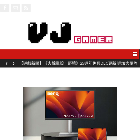
‹
›
【遊戲新聞】《火線獵殺：野境》25週年免費DLC更新 追加大量內
容同時系舊作限時超平價折扣