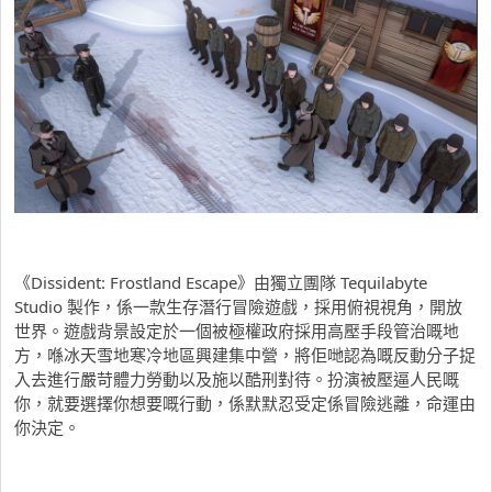
《Dissident: Frostland Escape》由獨立團隊 Tequilabyte
Studio 製作，係一款生存潛行冒險遊戲，採用俯視視角，開放
世界。遊戲背景設定於一個被極權政府採用高壓手段管治嘅地
方，喺冰天雪地寒冷地區興建集中營，將佢哋認為嘅反動分子捉
入去進行嚴苛體力勞動以及施以酷刑對待。扮演被壓逼人民嘅
你，就要選擇你想要嘅行動，係默默忍受定係冒險逃離，命運由
你決定。