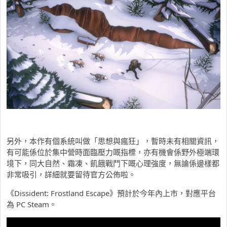
另外，本作有個系統叫做「思想與瘋狂」，暫時未有相關資訊，
有可能係位於集中營時面臨壓力嘅指標，亦有機會係野外極端環
境下，同大自然、霜凍、飢餓戰鬥下嘅心理強度，無論係邊樣都
非常吸引，詳細就要留待官方公佈啦。
《Dissident: Frostland Escape》預計於今年內上市，對應平台
為 PC Steam。