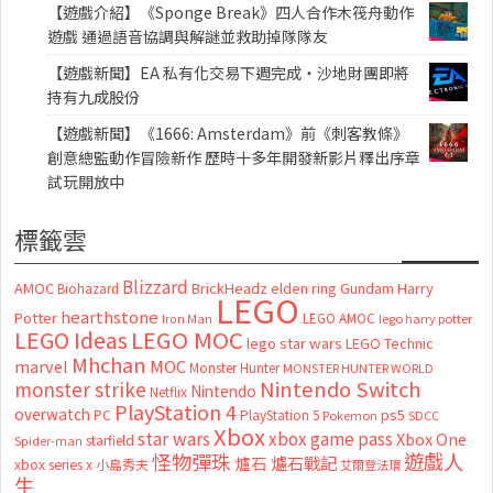
【遊戲介紹】《Sponge Break》四人合作木筏舟動作
遊戲 通過語音協調與解謎並救助掉隊隊友
【遊戲新聞】EA 私有化交易下週完成・沙地財團即將
持有九成股份
【遊戲新聞】《1666: Amsterdam》前《刺客教條》
創意總監動作冒險新作 歷時十多年開發新影片釋出序章
試玩開放中
標籤雲
Blizzard
AMOC
BrickHeadz
elden ring
Gundam
Harry
Biohazard
LEGO
hearthstone
Potter
LEGO AMOC
lego harry potter
Iron Man
LEGO MOC
LEGO Ideas
lego star wars
LEGO Technic
Mhchan
marvel
MOC
Monster Hunter
MONSTER HUNTER WORLD
Nintendo Switch
monster strike
Nintendo
Netflix
PlayStation 4
overwatch
ps5
PC
PlayStation 5
Pokemon
SDCC
Xbox
star wars
xbox game pass
Xbox One
starfield
Spider-man
怪物彈珠
遊戲人
爐石
爐石戰記
xbox series x
小島秀夫
艾爾登法環
生