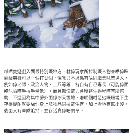
喺呢隻遊戲入面最特別嘅地方，就係玩家所控制嘅人物並唔係咩
超級英雄可以一個打廿個，佢哋只不過係有唔同職業嘅普通人，
例如係老師、政治人物、士兵等等，各自有自己專長（可能係面
臨危險時手拉手坐低），而且部份能力會喺逃生過程時有所幫
助。不過因為集中營外面係冰天雪地，喺呢個咁惡劣嘅環境下生
存得幾耐就要睇你身上嘅物品同技能決定，加上雪地有熊出沒，
後面又有軍隊追捕，要存活真係唔關單。