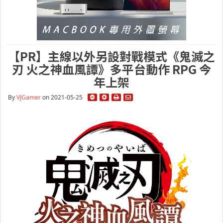
【PR】主線以外另設對戰模式《鬼滅之
刃 火之神血風譚》多平台動作 RPG 今
年上架
By
VJGamer
on 2021-05-25