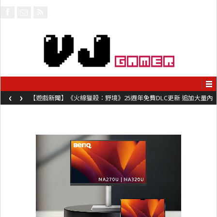
‹
›
【遊戲新聞】《火線獵殺：野境》25週年免費DLC更新 追加大量內
容同時系舊作限時超平價折扣