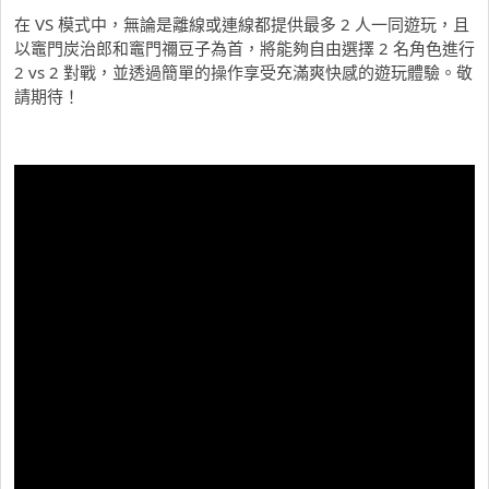
在 VS 模式中，無論是離線或連線都提供最多 2 人一同遊玩，且
以竈門炭治郎和竈門禰豆子為首，將能夠自由選擇 2 名角色進行
2 vs 2 對戰，並透過簡單的操作享受充滿爽快感的遊玩體驗。敬
請期待！