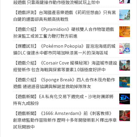
殺遊戲 只靠兩鍵操作動作極致流暢試玩上架中
【遊戲評測】台灣國產音樂遊戲《莉莉狂想曲》只有黑
白鍵的譜面卻具有頗高挑戰性
【遊戲介紹】《Pyramidion》硬核雙人合作物理遊戲
扮演監工或苦工奮力鞭打對方前進
【媒體試玩】《Pokémon Pokopia》冒泡泡海底的城
鎮DLC 復建水中都市同場加映漆黑一片的深海區域
【遊戲介紹】《Corsair Cove 縱橫秘灣》海盜城市建設
經營新作 包含海戰與探索等要素1.0版極度好評中
【遊戲介紹】《Sponge Break》四人合作木筏舟動作
遊戲 通過語音協調與解謎並救助掉隊隊友
【遊戲新聞】EA 私有化交易下週完成・沙地財團即將
持有九成股份
【遊戲新聞】《1666: Amsterdam》前《刺客教條》
創意總監動作冒險新作 歷時十多年開發新影片釋出序章
試玩開放中