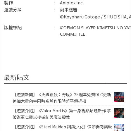
製作
:
Aniplex Inc.
遊戲分級
:
尚未送審
©Koyoharu Gotoge / SHUEISHA, An
版權標記
:
©DEMON SLAYER KIMETSU NO YAI
COMMITTEE
最新貼文
【遊戲新聞】《火線獵殺：野境》25週年免費DLC更新
追加大量內容同時系舊作限時超平價折扣
【遊戲介紹】《Valor Mortis》第一身視點類魂新作 拿
破崙軍亡靈以槍械劍與魔法殺敵
【遊戲介紹】《Steel Maiden 鋼鐵少女》快節奏肉鴿砍