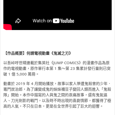
【作品概要】何謂電視動畫《鬼滅之刃》
以吾峠呼世晴連載於集英社《JUMP COMICS》的漫畫作品為原
作的電視動畫，原作單行本第 1 集～第 23 集累計發行量則已突
破 1 億 5,000 萬冊。
動畫於 2019 年 4 月開始播放，故事以家人慘遭鬼殺害的少年．
竈門炭治郎，為了讓變成鬼的妹妹禰豆子變回人類而進入「鬼殺
隊」開始。本作中描寫的人與鬼之間的哀痛故事，還有鬼氣逼
人、刀光劍影的戰鬥，以及時不時出現的喜劇情節，都獲得了極
高的人氣，不只在日本，更是在全世界引起了巨大的迴響。