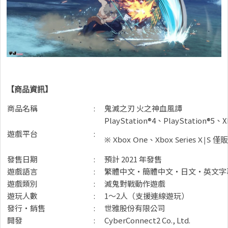
【商品資訊】
商品名稱
:
鬼滅之刃 火之神血風譚
PlayStation®4、PlayStation®5、
遊戲平台
:
※ Xbox One、Xbox Series X|S
發售日期
:
預計 2021 年發售
遊戲語言
:
繁體中文・簡體中文・日文・英文字
遊戲類別
:
滅鬼對戰動作遊戲
遊玩人數
:
1～2人（支援連線遊玩）
發行・銷售
:
世雅股份有限公司
開發
:
CyberConnect2 Co., Ltd.