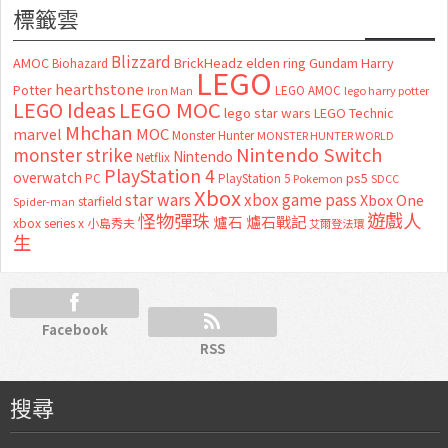
標籤雲
Blizzard
AMOC
BrickHeadz
elden ring
Gundam
Harry
Biohazard
LEGO
hearthstone
Potter
LEGO AMOC
lego harry potter
Iron Man
LEGO MOC
LEGO Ideas
lego star wars
LEGO Technic
Mhchan
marvel
MOC
Monster Hunter
MONSTER HUNTER WORLD
Nintendo Switch
monster strike
Nintendo
Netflix
PlayStation 4
overwatch
ps5
PC
PlayStation 5
Pokemon
SDCC
Xbox
star wars
xbox game pass
Xbox One
starfield
Spider-man
怪物彈珠
遊戲人
爐石
爐石戰記
xbox series x
小島秀夫
艾爾登法環
生
Facebook
RSS
搜尋