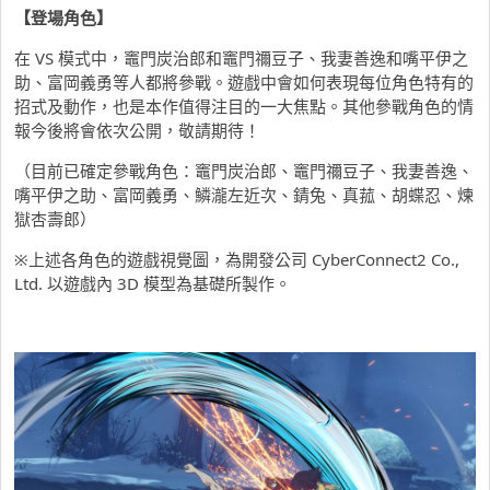
【登場角色】
在 VS 模式中，竈門炭治郎和竈門禰豆子、我妻善逸和嘴平伊之
助、富岡義勇等人都將參戰。遊戲中會如何表現每位角色特有的
招式及動作，也是本作值得注目的一大焦點。其他參戰角色的情
報今後將會依次公開，敬請期待！
（目前已確定參戰角色：竈門炭治郎、竈門禰豆子、我妻善逸、
嘴平伊之助、富岡義勇、鱗瀧左近次、錆兔、真菰、胡蝶忍、煉
獄杏壽郎）
※上述各角色的遊戲視覺圖，為開發公司 CyberConnect2 Co.,
Ltd. 以遊戲內 3D 模型為基礎所製作。