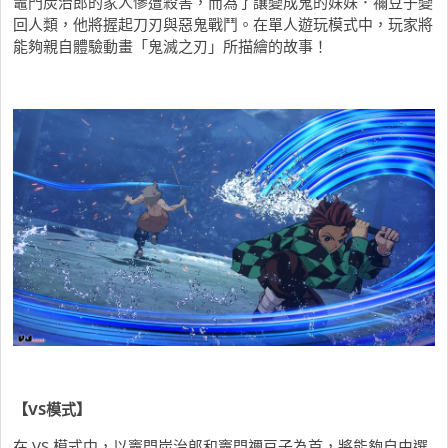
竈門炭治郎的家人慘遭殺害，而為了讓變成鬼的妹妹．禰豆子變
回人類，他將握起刀刃與惡鬼戰鬥。在單人遊玩模式中，玩家將
能夠親自體驗動畫「鬼滅之刃」所描繪的故事！
【
VS
模式】
在 VS 模式中，以竈門炭治郎和竈門禰豆子為首，將能夠自由選