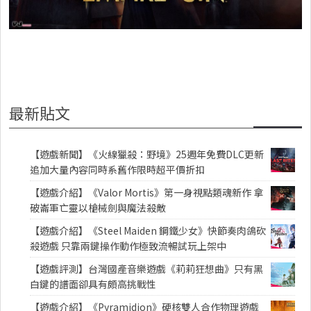
最新貼文
【遊戲新聞】《火線獵殺：野境》25週年免費DLC更新
追加大量內容同時系舊作限時超平價折扣
【遊戲介紹】《Valor Mortis》第一身視點類魂新作 拿
破崙軍亡靈以槍械劍與魔法殺敵
【遊戲介紹】《Steel Maiden 鋼鐵少女》快節奏肉鴿砍
殺遊戲 只靠兩鍵操作動作極致流暢試玩上架中
【遊戲評測】台灣國產音樂遊戲《莉莉狂想曲》只有黑
白鍵的譜面卻具有頗高挑戰性
【遊戲介紹】《Pyramidion》硬核雙人合作物理遊戲