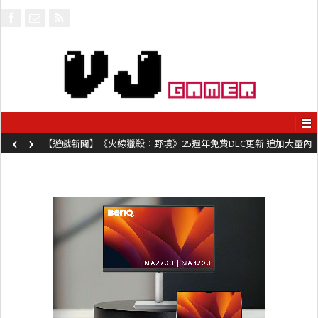
‹
›
【遊戲新聞】《火線獵殺：野境》25週年免費DLC更新 追加大量內
容同時系舊作限時超平價折扣