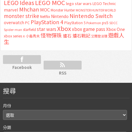
LEGO MOC
LEGO Ideas
lego star wars
LEGO Technic
Mhchan
marvel
MOC
Monster Hunter
MONSTER HUNTER WORLD
Nintendo Switch
monster strike
Nintendo
Netflix
PlayStation 4
overwatch
ps5
PC
PlayStation 5
Pokemon
SDCC
Xbox
star wars
xbox game pass
Xbox One
starfield
Spider-man
怪物彈珠
遊戲人
爐石
爐石戰記
xbox series x
小島秀夫
艾爾登法環
生
Facebook
RSS
搜尋
月份
分類