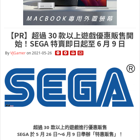
【PR】超過 30 款以上遊戲優惠販售開
始！SEGA 特賣即日起至 6 月 9 日
By
VJGamer
on 2021-05-26
超過
30
款以上的遊戲進行優惠販售
SEGA
於
5
月
26
日～
6
月
9
日舉辦「特惠販售」！