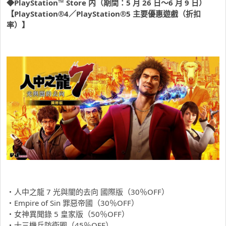
◆
PlayStation™ Store
内（期間：
5
月
26
日～
6
月
9
日）
【
PlayStation®4
／
PlayStation®5
主要優惠遊戲（折扣
率）】
・人中之龍 7 光與闇的去向 國際版（30％OFF）
・Empire of Sin 罪惡帝國（30％OFF）
・女神異聞錄 5 皇家版（50％OFF）
・十三機兵防衛圈（45％OFF）