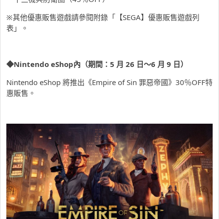
※其他優惠販售遊戲請參閱附錄「【SEGA】優惠販售遊戲列
表」。
◆
Nintendo eShop
內（期間：
5
月
26
日～
6
月
9
日）
Nintendo eShop 將推出《Empire of Sin 罪惡帝國》30％OFF特
惠販售。