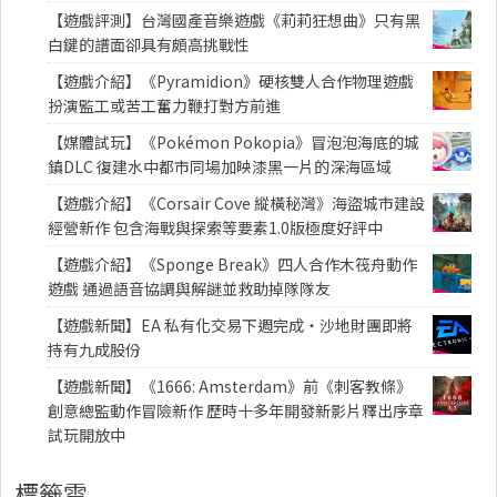
【遊戲評測】台灣國產音樂遊戲《莉莉狂想曲》只有黑
白鍵的譜面卻具有頗高挑戰性
【遊戲介紹】《Pyramidion》硬核雙人合作物理遊戲
扮演監工或苦工奮力鞭打對方前進
【媒體試玩】《Pokémon Pokopia》冒泡泡海底的城
鎮DLC 復建水中都市同場加映漆黑一片的深海區域
【遊戲介紹】《Corsair Cove 縱橫秘灣》海盜城市建設
經營新作 包含海戰與探索等要素1.0版極度好評中
【遊戲介紹】《Sponge Break》四人合作木筏舟動作
遊戲 通過語音協調與解謎並救助掉隊隊友
【遊戲新聞】EA 私有化交易下週完成・沙地財團即將
持有九成股份
【遊戲新聞】《1666: Amsterdam》前《刺客教條》
創意總監動作冒險新作 歷時十多年開發新影片釋出序章
試玩開放中
標籤雲