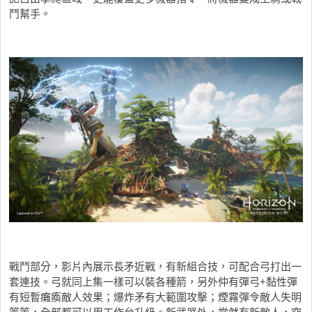
鬥幫手。
戰鬥部分，影片內展示長矛近戰，有新組合技，可配合弓打出一
套連技。弓就同上集一樣可以裝各種箭，另外仲有彈弓+黏性彈
有短暫癱瘓敵人效果；爆炸矛有大範圍攻擊；煙霧彈令敵人失明
等等，全部都可以用工作台升級。新武器外，當然有新敵人，空