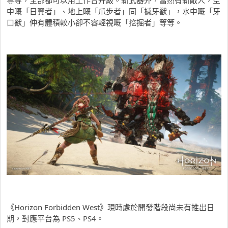
中嘅「日翼者」、地上嘅「爪步者」同「撼牙獸」，水中嘅「牙
口獸」仲有體積較小卻不容輕視嘅「挖掘者」等等。
《Horizon Forbidden West》現時處於開發階段尚未有推出日
期，對應平台為 PS5、PS4。