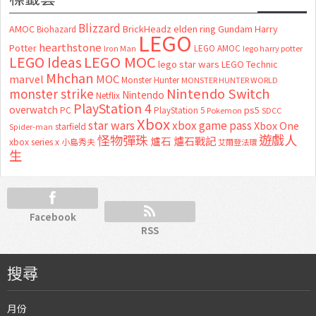
Blizzard
AMOC
BrickHeadz
elden ring
Gundam
Harry
Biohazard
LEGO
hearthstone
Potter
LEGO AMOC
lego harry potter
Iron Man
LEGO MOC
LEGO Ideas
lego star wars
LEGO Technic
Mhchan
marvel
MOC
Monster Hunter
MONSTER HUNTER WORLD
Nintendo Switch
monster strike
Nintendo
Netflix
PlayStation 4
overwatch
ps5
PC
PlayStation 5
Pokemon
SDCC
Xbox
star wars
xbox game pass
Xbox One
starfield
Spider-man
怪物彈珠
遊戲人
爐石
爐石戰記
xbox series x
小島秀夫
艾爾登法環
生
Facebook
RSS
搜尋
月份