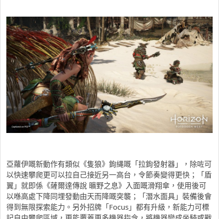
亞蘿伊嘅新動作有類似《隻狼》鉤縄嘅「拉鉤發射器」，除咗可
以快速攀爬更可以拉自己接近另一高台，令節奏變得更快；「盾
翼」就即係《薩爾達傳說 曠野之息》入面嘅滑翔傘，使用後可
以喺高處下降同埋發動由天而降嘅突襲；「潛水面具」裝備後會
得到無限探索能力。另外招牌「Focus」都有升級，新能力可標
記自由攀爬區域，更能覆蓋更多機器指令，將機器變成坐騎或戰