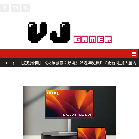
‹
›
【遊戲新聞】《火線獵殺：野境》25週年免費DLC更新 追加大量內
容同時系舊作限時超平價折扣