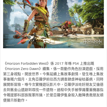
《Horizon Forbidden West》係 2017 年喺 PS4 上推出嘅
《Horizon Zero Dawn》續集，係一款動作角色扮演遊戲，採用
第三身視點，開放世界。今集延續上集故事劇情，發生喺上集故
事後嘅六個月，主角亞蘿伊前往西方調查肆虐神祕枯萎病，同時
展開新冒險。喺今次實機遊玩影片中，亞蘿伊派咗好朋友艾倫德
去到舊金山遺跡到尋找一件遺物。過程中失手被學識覆蓋機器指
令嘅提那科部族叛軍所擒，於是亞蘿伊隻身殺入敵陣勇救朋友順
便展示新動作。