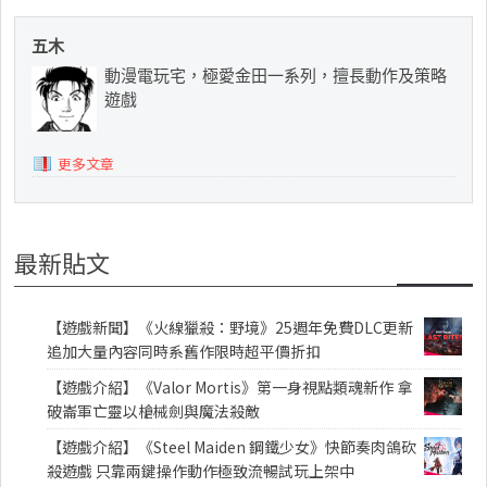
五木
動漫電玩宅，極愛金田一系列，擅長動作及策略
遊戲
更多文章
最新貼文
【遊戲新聞】《火線獵殺：野境》25週年免費DLC更新
追加大量內容同時系舊作限時超平價折扣
【遊戲介紹】《Valor Mortis》第一身視點類魂新作 拿
破崙軍亡靈以槍械劍與魔法殺敵
【遊戲介紹】《Steel Maiden 鋼鐵少女》快節奏肉鴿砍
殺遊戲 只靠兩鍵操作動作極致流暢試玩上架中