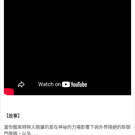
【故事】
當你醒來時映入眼簾的是在神祕的力場影響下與外界隔絕的新御
門學園，以及……