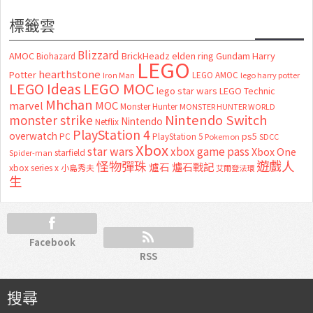
標籤雲
Blizzard
AMOC
BrickHeadz
elden ring
Gundam
Harry
Biohazard
LEGO
hearthstone
Potter
LEGO AMOC
lego harry potter
Iron Man
LEGO MOC
LEGO Ideas
lego star wars
LEGO Technic
Mhchan
marvel
MOC
Monster Hunter
MONSTER HUNTER WORLD
Nintendo Switch
monster strike
Nintendo
Netflix
PlayStation 4
overwatch
ps5
PC
PlayStation 5
Pokemon
SDCC
Xbox
star wars
xbox game pass
Xbox One
starfield
Spider-man
怪物彈珠
遊戲人
爐石
爐石戰記
xbox series x
小島秀夫
艾爾登法環
生
Facebook
RSS
搜尋