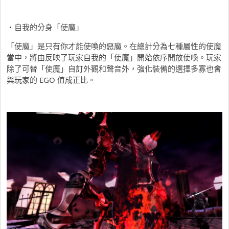
・自我的分身「使魔」
「使魔」是只有你才能使喚的惡魔。在總計分為七種屬性的使魔
當中，將由反映了玩家自我的「使魔」開始依序開放使喚。玩家
除了可替「使魔」自訂外觀和聲音外，強化裝備的選擇多寡也會
與玩家的 EGO 值成正比。