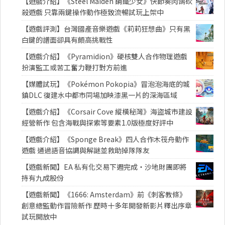
【遊戲介紹】《Steel Maiden 鋼鐵少女》快節奏肉鴿砍
殺遊戲 只靠兩鍵操作動作極致流暢試玩上架中
【遊戲評測】台灣國產音樂遊戲《莉莉狂想曲》只有黑
白鍵的譜面卻具有頗高挑戰性
【遊戲介紹】《Pyramidion》硬核雙人合作物理遊戲
扮演監工或苦工奮力鞭打對方前進
【媒體試玩】《Pokémon Pokopia》冒泡泡海底的城
鎮DLC 復建水中都市同場加映漆黑一片的深海區域
【遊戲介紹】《Corsair Cove 縱橫秘灣》海盜城市建設
經營新作 包含海戰與探索等要素1.0版極度好評中
【遊戲介紹】《Sponge Break》四人合作木筏舟動作
遊戲 通過語音協調與解謎並救助掉隊隊友
【遊戲新聞】EA 私有化交易下週完成・沙地財團即將
持有九成股份
【遊戲新聞】《1666: Amsterdam》前《刺客教條》
創意總監動作冒險新作 歷時十多年開發新影片釋出序章
試玩開放中