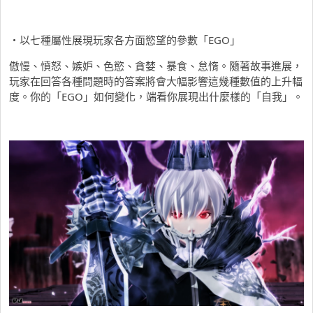
・以七種屬性展現玩家各方面慾望的參數「EGO」
傲慢、憤怒、嫉妒、色慾、貪婪、暴食、怠惰。隨著故事進展，
玩家在回答各種問題時的答案將會大幅影響這幾種數值的上升幅
度。你的「EGO」如何變化，端看你展現出什麼樣的「自我」。