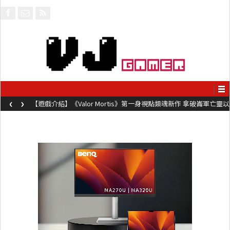
‹
›
【遊戲介紹】《Valor Mortis》第一身視點類魂新作 拿破崙軍亡靈以
槍械劍與魔法殺敵