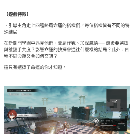
【遊戲特徵】
・引導主角走上四種終局命運的搭檔們／每位搭檔皆有不同的特
殊結局
在新御門學園中遇見他們、並肩作戰、加深感情── 最後要選擇
與誰攜手共度？影響命運的抉擇會通往什麼樣的結局？此外，四
種不同命運又會如何交錯？
這只有選擇了命運的你才知道。