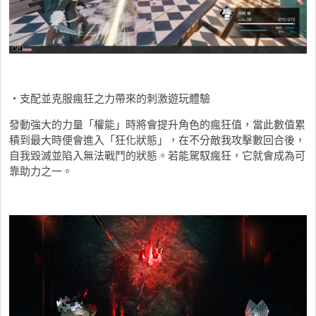
・支配並克服瘋狂之力帶來的刺激遊玩體驗
發動強大的力量「權能」時將會提升角色的瘋狂值，當此數值累
積到最大時便會進入「狂化狀態」，在不分敵我攻擊數回合後，
自我毀滅並陷入無法戰鬥的狀態。若能駕馭瘋狂，它就會成為可
靠助力之一。