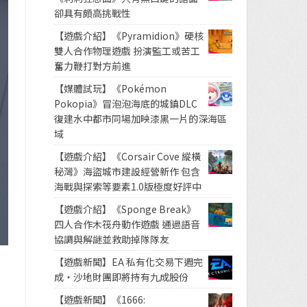
卻具有頗高挑戰性
【遊戲介紹】《Pyramidion》硬核
雙人合作物理遊戲 扮演監工或苦工
奮力鞭打對方前進
【媒體試玩】《Pokémon
Pokopia》冒泡泡海底的城鎮DLC
復建水中都市同場加映漆黑一片的深海區
域
【遊戲介紹】《Corsair Cove 縱橫
秘灣》海盜城市建設經營新作 包含
海戰與探索等要素1.0版極度好評中
【遊戲介紹】《Sponge Break》
四人合作木筏舟動作遊戲 通過語音
協調與解謎並救助掉隊隊友
【遊戲新聞】EA 私有化交易下週完
成・沙地財團即將持有九成股份
【遊戲新聞】《1666: