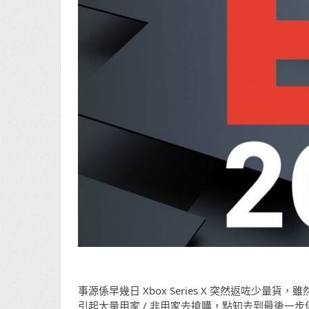
事源係早幾日 Xbox Series X 突然返咗少
引起大量用家 / 非用家去搶購，點知去到最後一步