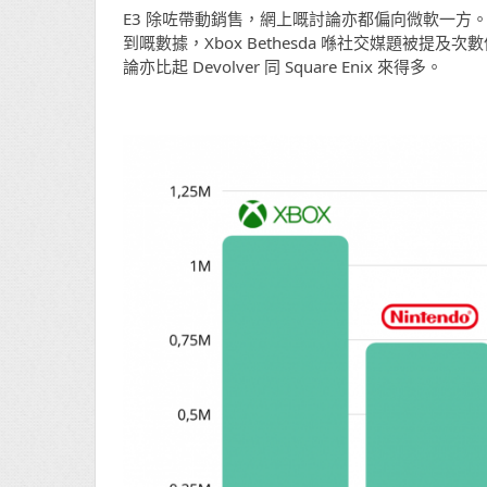
E3 除咗帶動銷售，網上嘅討論亦都偏向微軟一方
到嘅數據，Xbox Bethesda 喺社交媒題被提及次數
論亦比起 Devolver 同 Square Enix 來得多。