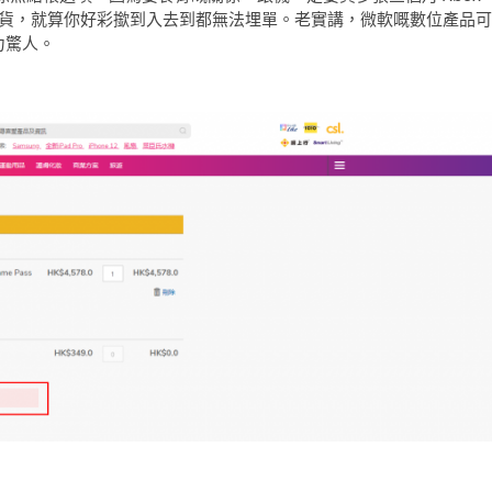
Item 就無晒貨，就算你好彩撳到入去到都無法埋單。老實講，微軟嘅數位產品可
力驚人。