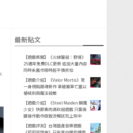
最新貼文
【遊戲新聞】《火線獵殺：野境》
25週年免費DLC更新 追加大量內容
同時系舊作限時超平價折扣
不
【遊戲介紹】《Valor Mortis》第
一身視點類魂新作 拿破崙軍亡靈以
槍械劍與魔法殺敵
【遊戲介紹】《Steel Maiden 鋼鐵
少女》快節奏肉鴿砍殺遊戲 只靠兩
鍵操作動作極致流暢試玩上架中
【遊戲評測】台灣國產音樂遊戲
《莉莉狂想曲》只有黑白鍵的譜面