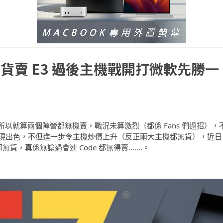
貨賣 E3 過後主機戰開打微軟先勝一
所以就算兩個陣營都無機賣，戰況未算激烈（都係 Fans 們過招），
上表現出色，不但進一步令主機炒價上升（反正兩大主機都無貨），近日
」都無貨，真係無諗過會連 Code 都無得賣…….。