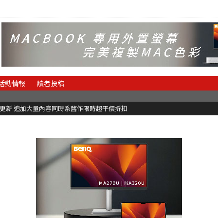
活動情報
讀者投稿
C更新 追加大量內容同時系舊作限時超平價折扣