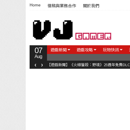
Home
徵稿與業務合作
關於我們
07
遊戲新聞
遊戲攻略
玩物快訊
Aug
‹
›
【遊戲新聞】《火線獵殺：野境》25週年免費DL