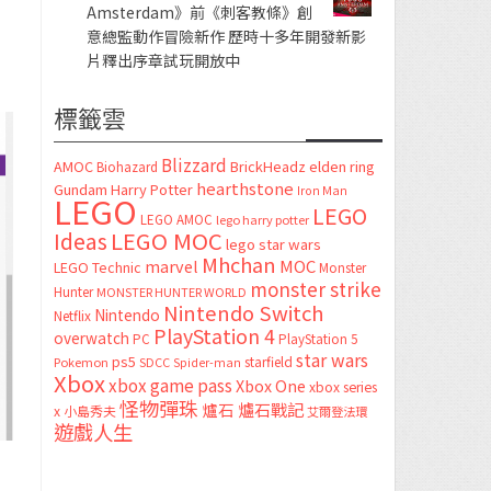
Amsterdam》前《刺客教條》創
意總監動作冒險新作 歷時十多年開發新影
片釋出序章試玩開放中
標籤雲
Blizzard
AMOC
BrickHeadz
elden ring
Biohazard
hearthstone
Gundam
Harry Potter
Iron Man
LEGO
LEGO
LEGO AMOC
lego harry potter
LEGO MOC
Ideas
lego star wars
Mhchan
marvel
MOC
LEGO Technic
Monster
monster strike
Hunter
MONSTER HUNTER WORLD
Nintendo Switch
Nintendo
Netflix
PlayStation 4
overwatch
PC
PlayStation 5
star wars
ps5
starfield
Pokemon
SDCC
Spider-man
Xbox
xbox game pass
Xbox One
xbox series
怪物彈珠
爐石
爐石戰記
x
小島秀夫
艾爾登法環
遊戲人生