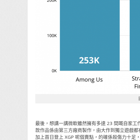
最後，想講一講微軟雖然擁有多達 23 間嘅自家工
款作品係由第三方廠商製作，由大作到獨立遊戲都
加上首日登上 XGP 呢個賣點，的確係殺傷力十足