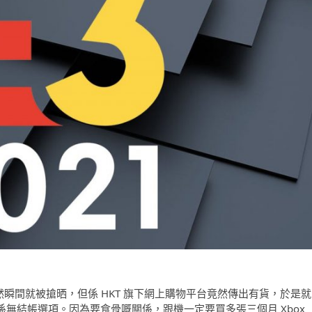
量貨，雖然瞬間就被搶晒，但係 HKT 旗下網上購物平台竟然傳出有貨，於是就
係無結帳選項。因為要食骨嘅關係，跟機一定要買多張三個月 Xbox