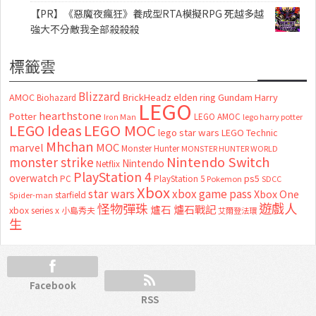
【PR】《惡魔夜瘋狂》養成型RTA模擬RPG 死越多越
強大不分敵我全部殺殺殺
標籤雲
Blizzard
AMOC
BrickHeadz
elden ring
Gundam
Harry
Biohazard
LEGO
hearthstone
Potter
LEGO AMOC
lego harry potter
Iron Man
LEGO MOC
LEGO Ideas
lego star wars
LEGO Technic
Mhchan
marvel
MOC
Monster Hunter
MONSTER HUNTER WORLD
Nintendo Switch
monster strike
Nintendo
Netflix
PlayStation 4
overwatch
ps5
PC
PlayStation 5
Pokemon
SDCC
Xbox
star wars
xbox game pass
Xbox One
starfield
Spider-man
怪物彈珠
遊戲人
爐石
爐石戰記
xbox series x
小島秀夫
艾爾登法環
生
Facebook
RSS