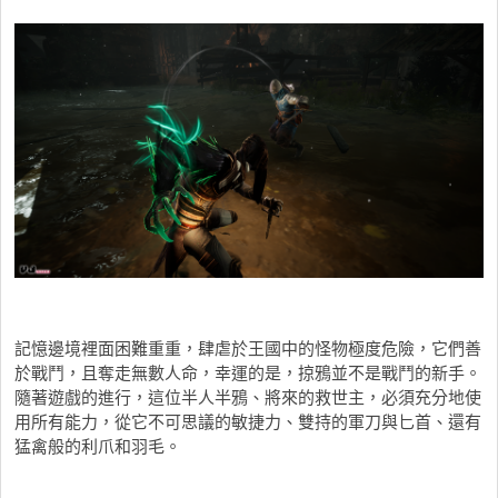
記憶邊境裡面困難重重，肆虐於王國中的怪物極度危險，它們善
於戰鬥，且奪走無數人命，幸運的是，掠鴉並不是戰鬥的新手。
隨著遊戲的進行，這位半人半鴉、將來的救世主，必須充分地使
用所有能力，從它不可思議的敏捷力、雙持的軍刀與匕首、還有
猛禽般的利爪和羽毛。