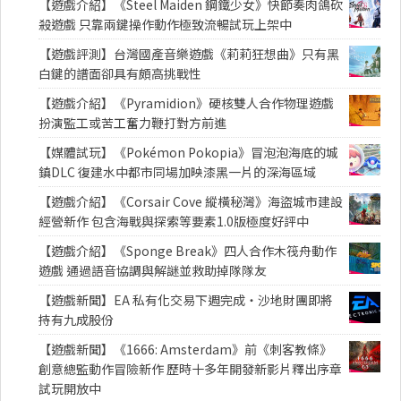
【遊戲介紹】《Steel Maiden 鋼鐵少女》快節奏肉鴿砍
殺遊戲 只靠兩鍵操作動作極致流暢試玩上架中
【遊戲評測】台灣國產音樂遊戲《莉莉狂想曲》只有黑
白鍵的譜面卻具有頗高挑戰性
【遊戲介紹】《Pyramidion》硬核雙人合作物理遊戲
扮演監工或苦工奮力鞭打對方前進
【媒體試玩】《Pokémon Pokopia》冒泡泡海底的城
鎮DLC 復建水中都市同場加映漆黑一片的深海區域
【遊戲介紹】《Corsair Cove 縱橫秘灣》海盜城市建設
經營新作 包含海戰與探索等要素1.0版極度好評中
【遊戲介紹】《Sponge Break》四人合作木筏舟動作
遊戲 通過語音協調與解謎並救助掉隊隊友
【遊戲新聞】EA 私有化交易下週完成・沙地財團即將
持有九成股份
【遊戲新聞】《1666: Amsterdam》前《刺客教條》
創意總監動作冒險新作 歷時十多年開發新影片釋出序章
試玩開放中