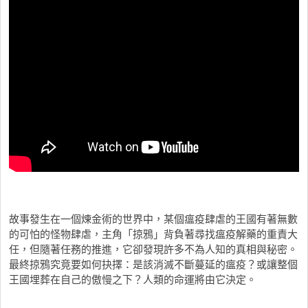
故事發生在一個煉金術的世界中，某個瘟疫肆虐的王國有著無數
的可怕的怪物肆虐，主角「掠鴉」背負著尋找瘟疫解藥的重責大
任，但隨著任務的推進，它卻發現許多不為人知的真相與秘密。
最終掠鴉究竟要如何抉擇：是該消滅不斷蔓延的瘟疫？或讓整個
王國埋葬在自己的傲慢之下？人類的命運將由它決定。