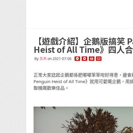
【遊戲介紹】企鵝版搞笑 Payday
Heist of All Time
By
五木
on 2021-07-06
正常大家諗起企鵝都係肥嘟嘟笨笨咁好得意，邊會將佢同
Penguin Heist of All Time》就用可
聯機嘅歡樂佳品。