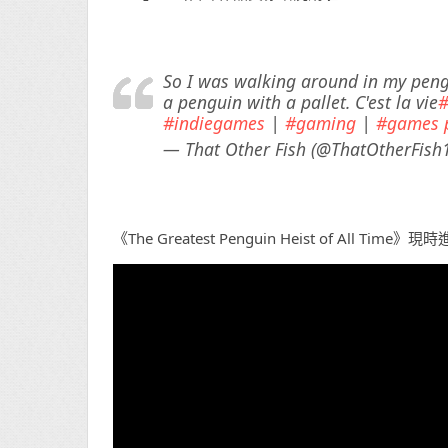
So I was walking around in my peng
a penguin with a pallet. C'est la vie
#indiegames
|
#gaming
|
#games
— That Other Fish (@ThatOtherFish
《The Greatest Penguin Heist of All T