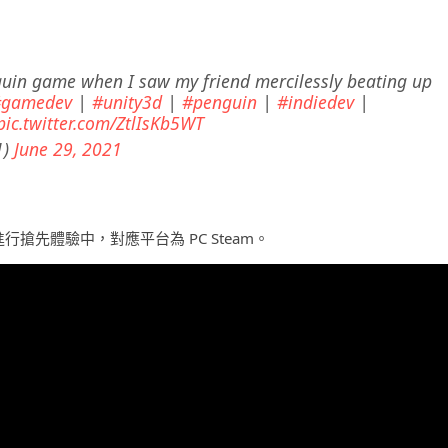
uin game when I saw my friend mercilessly beating up
#gamedev
|
#unity3d
|
#penguin
|
#indiedev
|
pic.twitter.com/ZtlIsKb5WT
1)
June 29, 2021
ime》現時進行搶先體驗中，對應平台為 PC Steam。