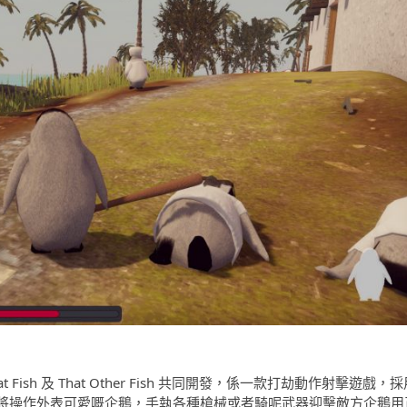
me》由 That Fish 及 That Other Fish 共同開發，係一款打劫動作射擊遊戲，
將操作外表可愛嘅企鵝，手執各種槍械或者騎呢武器迎擊敵方企鵝用