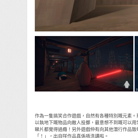
作為一隻搞笑合作遊戲，自然有各種特別嘅元素。
以執地下嘅物品向敵人投擲，最意想不到嘅可以用
睇片都覺得過癮！另外遊戲仲有向其他潛行作品致
「！」，出自咩作品真係唔洗講啦。