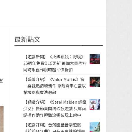
最新貼文
【遊戲新聞】《火線獵殺：野境》
25週年免費DLC更新 追加大量內容
同時系舊作限時超平價折扣
【遊戲介紹】《Valor Mortis》第
友
一身視點類魂新作 拿破崙軍亡靈以
槍械劍與魔法殺敵
【遊戲介紹】《Steel Maiden 鋼鐵
少女》快節奏肉鴿砍殺遊戲 只靠兩
鍵操作動作極致流暢試玩上架中
【遊戲評測】台灣國產音樂遊戲
《莉莉狂想曲》只有黑白鍵的譜面