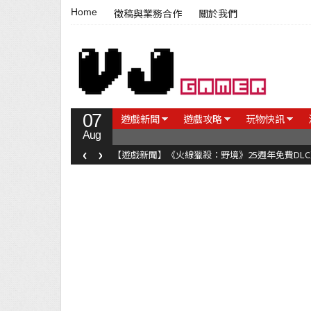
Home
徵稿與業務合作
關於我們
07
遊戲新聞
遊戲攻略
玩物快訊
Aug
‹
›
【遊戲新聞】《火線獵殺：野境》25週年免費DL