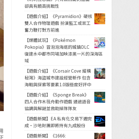
卻具有頗高挑戰性
【遊戲介紹】《Pyramidion》硬核
雙人合作物理遊戲 扮演監工或苦工
奮力鞭打對方前進
【媒體試玩】《Pokémon
Pokopia》冒泡泡海底的城鎮DLC
復建水中都市同場加映漆黑一片的深海區
域
【遊戲介紹】《Corsair Cove 縱橫
秘灣》海盜城市建設經營新作 包含
海戰與探索等要素1.0版極度好評中
【遊戲介紹】《Sponge Break》
四人合作木筏舟動作遊戲 通過語音
協調與解謎並救助掉隊隊友
【遊戲新聞】EA 私有化交易下週完
成・沙地財團即將持有九成股份
採用
【遊戲新聞】《1666:
正