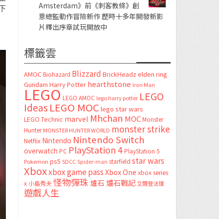
Amsterdam》前《刺客教條》創
下
意總監動作冒險新作 歷時十多年開發新影
片釋出序章試玩開放中
標籤雲
Blizzard
AMOC
BrickHeadz
elden ring
Biohazard
hearthstone
Gundam
Harry Potter
Iron Man
LEGO
LEGO
LEGO AMOC
lego harry potter
LEGO MOC
Ideas
lego star wars
Mhchan
marvel
MOC
LEGO Technic
Monster
monster strike
Hunter
MONSTER HUNTER WORLD
Nintendo Switch
Nintendo
Netflix
PlayStation 4
overwatch
PC
PlayStation 5
star wars
ps5
starfield
Pokemon
SDCC
Spider-man
Xbox
xbox game pass
Xbox One
xbox series
怪物彈珠
爐石
爐石戰記
x
小島秀夫
艾爾登法環
遊戲人生