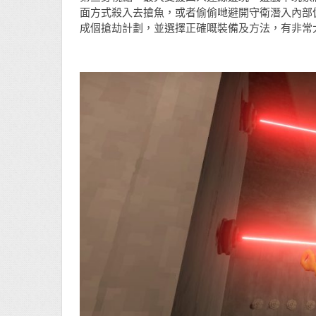
面方式殺入去搶魚，或者偷偷哋避開守衛潛入內部
成個搶劫計劃，並選擇正確嘅裝備及方法，有非常