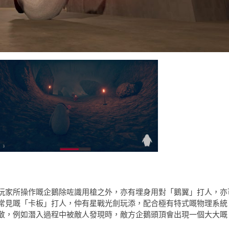
玩家所操作嘅企鵝除咗識用槍之外，亦有埋身用對「鵝翼」打人，亦
常見嘅「卡板」打人，仲有星戰光劍玩添，配合極有特式嘅物理系統
敬，例如潛入過程中被敵人發現時，敵方企鵝頭頂會出現一個大大嘅