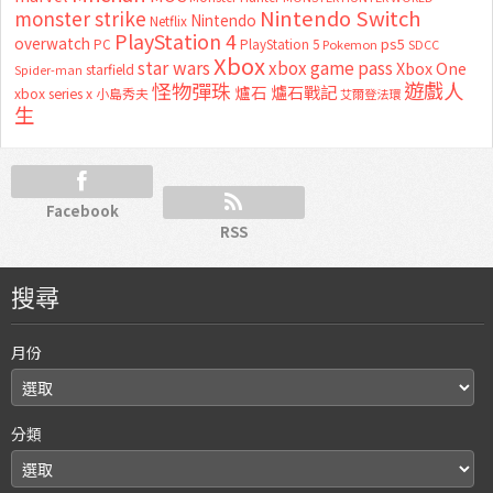
Nintendo Switch
monster strike
Nintendo
Netflix
PlayStation 4
overwatch
ps5
PC
PlayStation 5
Pokemon
SDCC
Xbox
star wars
xbox game pass
Xbox One
starfield
Spider-man
怪物彈珠
遊戲人
爐石
爐石戰記
xbox series x
小島秀夫
艾爾登法環
生
Facebook
RSS
搜尋
月份
分類