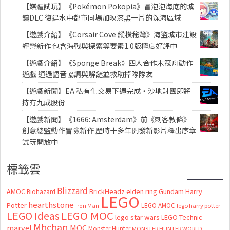
【媒體試玩】《Pokémon Pokopia》冒泡泡海底的城
鎮DLC 復建水中都市同場加映漆黑一片的深海區域
【遊戲介紹】《Corsair Cove 縱橫秘灣》海盜城市建設
經營新作 包含海戰與探索等要素1.0版極度好評中
【遊戲介紹】《Sponge Break》四人合作木筏舟動作
遊戲 通過語音協調與解謎並救助掉隊隊友
【遊戲新聞】EA 私有化交易下週完成・沙地財團即將
持有九成股份
【遊戲新聞】《1666: Amsterdam》前《刺客教條》
創意總監動作冒險新作 歷時十多年開發新影片釋出序章
試玩開放中
標籤雲
Blizzard
AMOC
BrickHeadz
elden ring
Gundam
Harry
Biohazard
LEGO
hearthstone
Potter
LEGO AMOC
lego harry potter
Iron Man
LEGO MOC
LEGO Ideas
lego star wars
LEGO Technic
Mhchan
marvel
MOC
Monster Hunter
MONSTER HUNTER WORLD