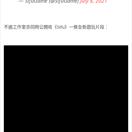
— SifuGame (@SifuGame)
July 8, 2021
不過工作室亦同時公開咗《Sifu》一條全新遊玩片段：