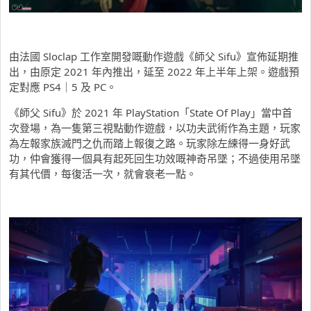
由法國 Sloclap 工作室開發嘅動作遊戲《師父 Sifu》宣佈延期推
出，由原定 2021 年內推出，延至 2022 年上半年上架。遊戲預
定對應 PS4｜5 及 PC。
《師父 Sifu》於 2021 年 PlayStation「State Of Play」當中首
次登場，為一隻第三視點動作遊戲，以功夫武術作為主題，玩家
為左報家族滅門之仇而踏上報復之路。玩家除左練得一身好武
功，仲會獲得一個具有起死回生功效嘅神奇吊墜；不過使用吊墜
有其代價，每復活一次，就會衰老一點。