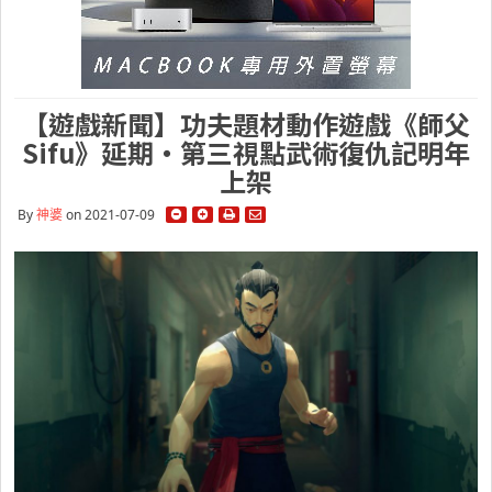
【遊戲新聞】功夫題材動作遊戲《師父
Sifu》延期・第三視點武術復仇記明年
上架
By
神婆
on 2021-07-09