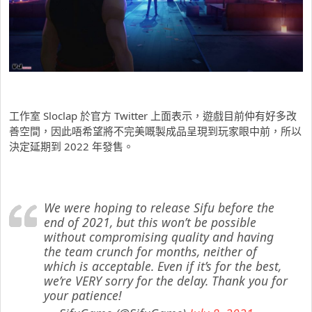
工作室 Sloclap 於官方 Twitter 上面表示，遊戲目前仲有好多改
善空間，因此唔希望將不完美嘅製成品呈現到玩家眼中前，所以
決定延期到 2022 年發售。
We were hoping to release Sifu before the
end of 2021, but this won’t be possible
without compromising quality and having
the team crunch for months, neither of
which is acceptable. Even if it’s for the best,
we’re VERY sorry for the delay. Thank you for
your patience!