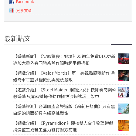
Facebook
更多文章
最新貼文
【遊戲新聞】《火線獵殺：野境》25週年免費DLC更新
追加大量內容同時系舊作限時超平價折扣
【遊戲介紹】《Valor Mortis》第一身視點類魂新作 拿
破崙軍亡靈以槍械劍與魔法殺敵
【遊戲介紹】《Steel Maiden 鋼鐵少女》快節奏肉鴿砍
殺遊戲 只靠兩鍵操作動作極致流暢試玩上架中
【遊戲評測】台灣國產音樂遊戲《莉莉狂想曲》只有黑
白鍵的譜面卻具有頗高挑戰性
【遊戲介紹】《Pyramidion》硬核雙人合作物理遊戲
扮演監工或苦工奮力鞭打對方前進