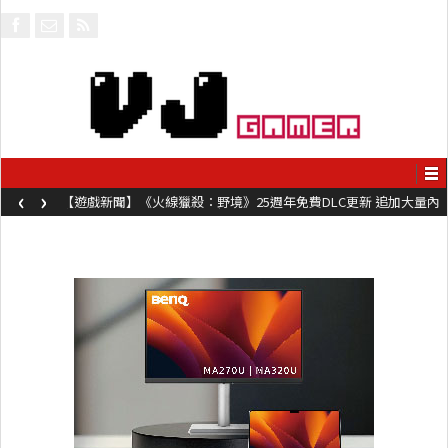
‹
›
【遊戲新聞】《火線獵殺：野境》25週年免費DLC更新 追加大量內
容同時系舊作限時超平價折扣