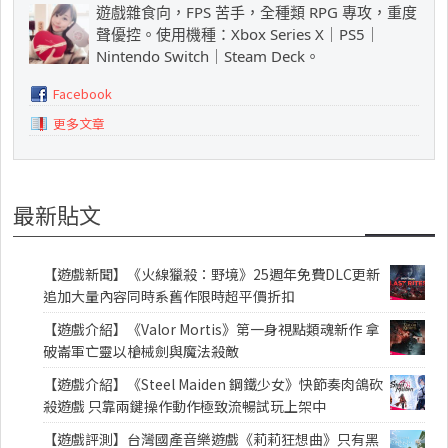
遊戲雜食向，FPS 苦手，全種類 RPG 專攻，重度
聲優控。使用機種：Xbox Series X｜PS5｜
Nintendo Switch｜Steam Deck。
Facebook
更多文章
最新貼文
【遊戲新聞】《火線獵殺：野境》25週年免費DLC更新
追加大量內容同時系舊作限時超平價折扣
【遊戲介紹】《Valor Mortis》第一身視點類魂新作 拿
破崙軍亡靈以槍械劍與魔法殺敵
【遊戲介紹】《Steel Maiden 鋼鐵少女》快節奏肉鴿砍
殺遊戲 只靠兩鍵操作動作極致流暢試玩上架中
【遊戲評測】台灣國產音樂遊戲《莉莉狂想曲》只有黑