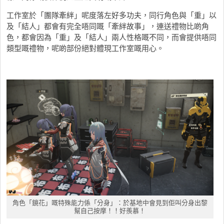
工作室於「團隊牽絆」呢度落左好多功夫，同行角色與「重」以
及「結人」都會有完全唔同嘅「牽絆故事」，連送禮物比啲角
色，都會因為「重」及「結人」兩人性格嘅不同，而會提供唔同
類型嘅禮物，呢啲部份絕對體現工作室嘅用心。
角色「鏡花」嘅特殊能力係「分身」：於基地中會見到佢叫分身出黎
幫自己按摩！！好羨慕！