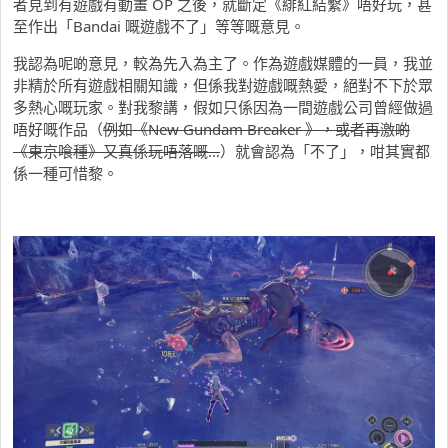
者見到有遊戲有動畫 OP 之後，就斷定《緋紅結繫》唔好玩，甚
至作出「Bandai 嘅遊戲不了」等等嘅意見。
我認為呢啲意見，較為先入為主了。作為遊戲媒體的一員，我並
非精於所有遊戲相關知識，但係我對遊戲嘅熱愛，絕對不下於眾
多熱心嘅玩家。對我黎講，假如只係因為一間遊戲公司曾經做過
唔好嘅作品（
例如《New Gundam Breaker 》，或者再激啲
《東京喰種》又真係玩唔落嘅…
）就會認為「不了」，咁其實都
係一種可惜黎。