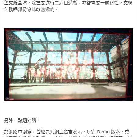
望支線全清，除左要進行二周目遊戲，亦都需要一啲耐性。支線
任務呢部份係比較無趣的。
另外一點題外話
。
於網路中瀏覽，曾經見到網上留言表示，玩完 Demo 版本、或