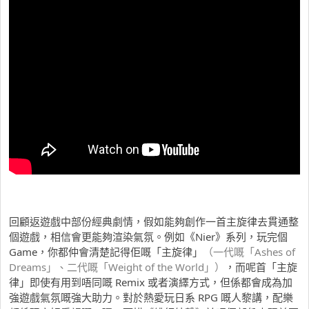
回顧返遊戲中部份經典劇情，假如能夠創作一首主旋律去貫通整
個遊戲，相信會更能夠渲染氣氛。例如《Nier》系列，玩完個
Game，你都仲會清楚記得佢嘅「主旋律」
（一代嘅「Ashes of
Dreams」、二代嘅「Weight of the World」）
，而呢首「主旋
律」即使有用到唔同嘅 Remix 或者演繹方式，但係都會成為加
強遊戲氣氛嘅強大助力。對於熱愛玩日系 RPG 嘅人黎講，配樂