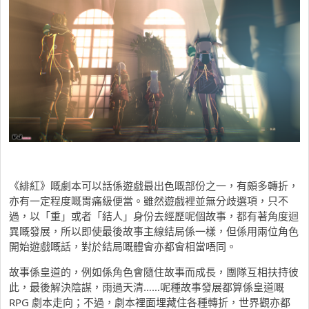
《緋紅》嘅劇本可以話係遊戲最出色嘅部份之一，有頗多轉折，
亦有一定程度嘅胃痛級便當。雖然遊戲裡並無分歧選項，只不
過，以「重」或者「結人」身份去經歷呢個故事，都有著角度迴
異嘅發展，所以即使最後故事主線結局係一樣，但係用兩位角色
開始遊戲嘅話，對於結局嘅體會亦都會相當唔同。
故事係皇道的，例如係角色會隨住故事而成長，團隊互相扶持彼
此，最後解決陰謀，雨過天清……呢種故事發展都算係皇道嘅
RPG 劇本走向；不過，劇本裡面埋藏住各種轉折，世界觀亦都