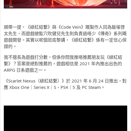
順帶一提，《緋紅結繫》與《Code Vein》嘅製作人同為飯塚啓
太先生，而遊戲總監穴吹健兒先生則負責過唔少《傳奇》系列嘅
遊戲開發。其實以呢個班底黎講，《緋紅結繫》係有一定信心保
證的。
我不擅長為遊戲打分數，但係你問我推唔推薦朋友玩《緋紅結
繫》？答案是絕對推薦的。遊戲相信是 2021 年內推出出色的
ARPG 日系遊戲之一。
《Scarlet Nexus（緋紅結繫）》於 2021 年 6 月 24 日推出，對
應 Xbox One｜Series X｜S、PS4｜5 及 PC Steam。