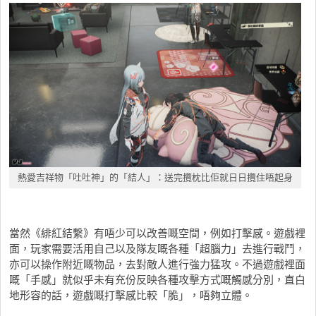
熱愛吉祥物「吐吐神」的「結人」：送完攬枕比佢就日日攬住唔起身
當然《緋紅結繫》有唔少可以改善嘅空間，例如打擊感。遊戲裡
面，玩家需要活用自己以及隊友嘅各種「超腦力」去進行戰鬥，
亦可以操作附近嘅物品，去對敵人進行強力猛攻。不過遊戲裡面
嘅「手感」就似乎未有充份反映各種攻擊方式嘅觸感分別，直白
地形容的話，遊戲嘅打擊感比較「脆」，唔夠立體。