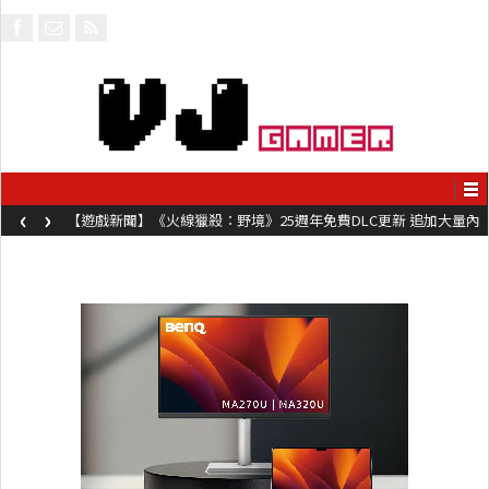
‹
›
【遊戲新聞】《火線獵殺：野境》25週年免費DLC更新 追加大量內
容同時系舊作限時超平價折扣