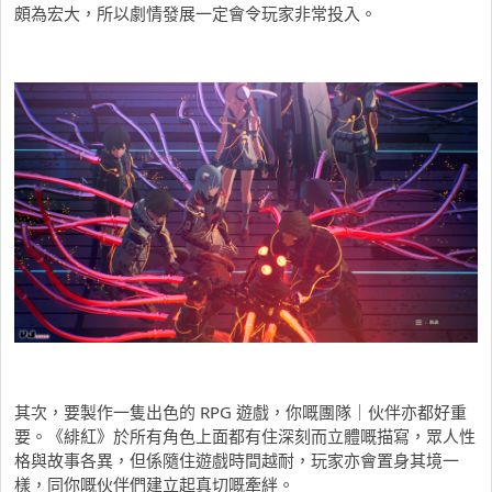
頗為宏大，所以劇情發展一定會令玩家非常投入。
其次，要製作一隻出色的 RPG 遊戲，你嘅團隊｜伙伴亦都好重
要。《緋紅》於所有角色上面都有住深刻而立體嘅描寫，眾人性
格與故事各異，但係隨住遊戲時間越耐，玩家亦會置身其境一
樣，同你嘅伙伴們建立起真切嘅牽絆。