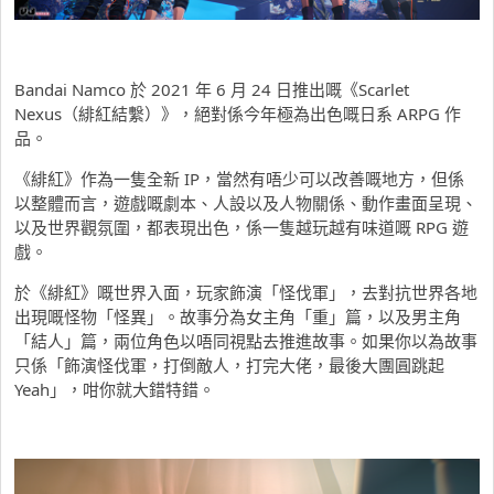
Bandai Namco 於 2021 年 6 月 24 日推出嘅《Scarlet
Nexus（緋紅結繫）》，絕對係今年極為出色嘅日系 ARPG 作
品。
《緋紅》作為一隻全新 IP，當然有唔少可以改善嘅地方，但係
以整體而言，遊戲嘅劇本、人設以及人物關係、動作畫面呈現、
以及世界觀氛圍，都表現出色，係一隻越玩越有味道嘅 RPG 遊
戲。
於《緋紅》嘅世界入面，玩家飾演「怪伐軍」，去對抗世界各地
出現嘅怪物「怪異」。故事分為女主角「重」篇，以及男主角
「結人」篇，兩位角色以唔同視點去推進故事。如果你以為故事
只係「飾演怪伐軍，打倒敵人，打完大佬，最後大團圓跳起
Yeah」，咁你就大錯特錯。