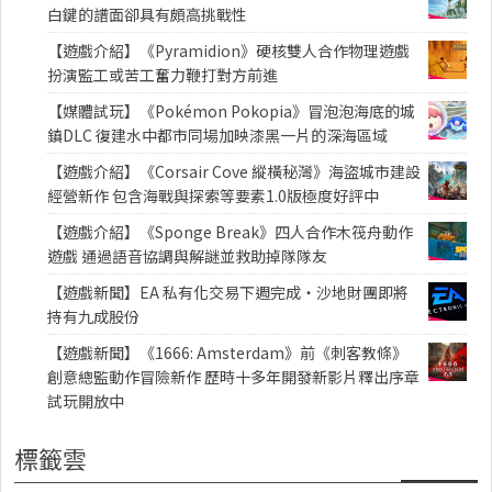
白鍵的譜面卻具有頗高挑戰性
【遊戲介紹】《Pyramidion》硬核雙人合作物理遊戲
扮演監工或苦工奮力鞭打對方前進
【媒體試玩】《Pokémon Pokopia》冒泡泡海底的城
鎮DLC 復建水中都市同場加映漆黑一片的深海區域
【遊戲介紹】《Corsair Cove 縱橫秘灣》海盜城市建設
經營新作 包含海戰與探索等要素1.0版極度好評中
【遊戲介紹】《Sponge Break》四人合作木筏舟動作
遊戲 通過語音協調與解謎並救助掉隊隊友
【遊戲新聞】EA 私有化交易下週完成・沙地財團即將
持有九成股份
【遊戲新聞】《1666: Amsterdam》前《刺客教條》
創意總監動作冒險新作 歷時十多年開發新影片釋出序章
試玩開放中
標籤雲