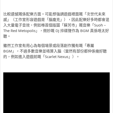
比較遺憾嘅係配樂方面。可能想強調遊戲裡面嘅「次世代未來
感」（工作室形容遊戲是「腦龐克」），因此配樂好多時都會混
入大量電子音效，例如喺首個版圖「蘇芳市」嘅音樂「Suoh –
The Red Metopolis」，微妙嘅 DJ 捽碟聲作為 BGM 真係唔太好
聽。
雖然工作室有用心為每個場景或段落創作獨有嘅「專屬
BGM」，不過多數音樂並唔算入腦（當然有部份都仲係幾好聽
的，例如進入遊戲前嘅「Scarlet Nexus」）。