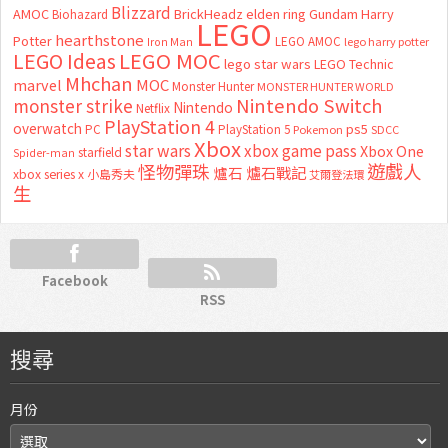
Blizzard
AMOC
BrickHeadz
elden ring
Gundam
Harry
Biohazard
LEGO
hearthstone
Potter
LEGO AMOC
lego harry potter
Iron Man
LEGO MOC
LEGO Ideas
lego star wars
LEGO Technic
Mhchan
marvel
MOC
Monster Hunter
MONSTER HUNTER WORLD
Nintendo Switch
monster strike
Nintendo
Netflix
PlayStation 4
overwatch
ps5
PC
PlayStation 5
Pokemon
SDCC
Xbox
star wars
xbox game pass
Xbox One
starfield
Spider-man
怪物彈珠
遊戲人
爐石
爐石戰記
xbox series x
小島秀夫
艾爾登法環
生
Facebook
RSS
搜尋
月份