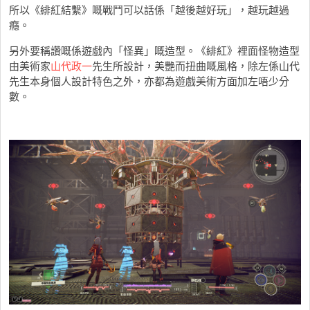
所以《緋紅結繫》嘅戰鬥可以話係「越後越好玩」，越玩越過
癮。
另外要稱讚嘅係遊戲內「怪異」嘅造型。《緋紅》裡面怪物造型
由美術家
山代政一
先生所設計，美艷而扭曲嘅風格，除左係山代
先生本身個人設計特色之外，亦都為遊戲美術方面加左唔少分
數。