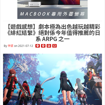
【遊戲感想】劇本極為出色越玩越精彩
《緋紅結繫》絕對係今年值得推薦的日
系 ARPG 之一
By
神婆
on 2021-07-12