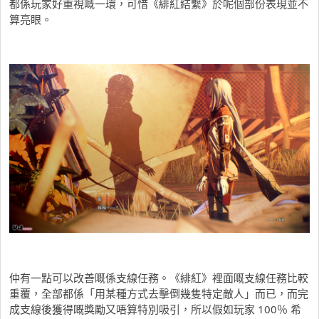
都係玩家好重視嘅一環，可惜《緋紅結繫》於呢個部份表現並不
算亮眼。
仲有一點可以改善嘅係支線任務。《緋紅》裡面嘅支線任務比較
重覆，全部都係「用某種方式去擊倒幾隻特定敵人」而已，而完
成支線後獲得嘅獎勵又唔算特別吸引，所以假如玩家 100％ 希