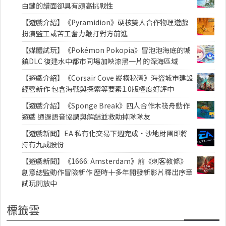
白鍵的譜面卻具有頗高挑戰性
【遊戲介紹】《Pyramidion》硬核雙人合作物理遊戲
扮演監工或苦工奮力鞭打對方前進
【媒體試玩】《Pokémon Pokopia》冒泡泡海底的城
鎮DLC 復建水中都市同場加映漆黑一片的深海區域
【遊戲介紹】《Corsair Cove 縱橫秘灣》海盜城市建設
經營新作 包含海戰與探索等要素1.0版極度好評中
【遊戲介紹】《Sponge Break》四人合作木筏舟動作
遊戲 通過語音協調與解謎並救助掉隊隊友
【遊戲新聞】EA 私有化交易下週完成・沙地財團即將
持有九成股份
【遊戲新聞】《1666: Amsterdam》前《刺客教條》
創意總監動作冒險新作 歷時十多年開發新影片釋出序章
試玩開放中
標籤雲