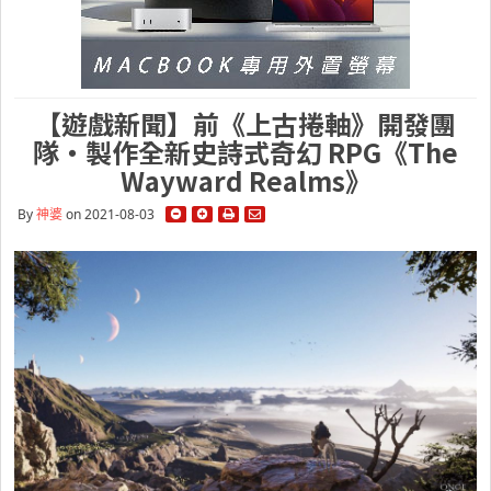
【遊戲新聞】前《上古捲軸》開發團
隊・製作全新史詩式奇幻 RPG《The
Wayward Realms》
By
神婆
on 2021-08-03