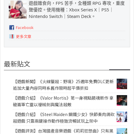
遊戲雜食向，FPS 苦手，全種類 RPG 專攻，重度
聲優控。使用機種：Xbox Series X｜PS5｜
Nintendo Switch｜Steam Deck。
Facebook
更多文章
最新貼文
【遊戲新聞】《火線獵殺：野境》25週年免費DLC更新
追加大量內容同時系舊作限時超平價折扣
【遊戲介紹】《Valor Mortis》第一身視點類魂新作 拿
破崙軍亡靈以槍械劍與魔法殺敵
【遊戲介紹】《Steel Maiden 鋼鐵少女》快節奏肉鴿砍
殺遊戲 只靠兩鍵操作動作極致流暢試玩上架中
【遊戲評測】台灣國產音樂遊戲《莉莉狂想曲》只有黑