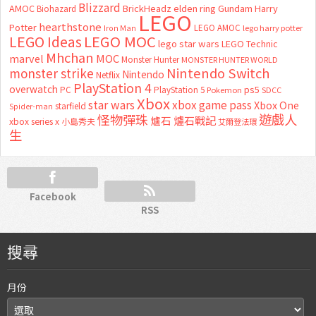
Blizzard
AMOC
BrickHeadz
elden ring
Gundam
Harry
Biohazard
LEGO
hearthstone
Potter
LEGO AMOC
lego harry potter
Iron Man
LEGO MOC
LEGO Ideas
lego star wars
LEGO Technic
Mhchan
marvel
MOC
Monster Hunter
MONSTER HUNTER WORLD
Nintendo Switch
monster strike
Nintendo
Netflix
PlayStation 4
overwatch
ps5
PC
PlayStation 5
Pokemon
SDCC
Xbox
star wars
xbox game pass
Xbox One
starfield
Spider-man
怪物彈珠
遊戲人
爐石
爐石戰記
xbox series x
小島秀夫
艾爾登法環
生
Facebook
RSS
搜尋
月份