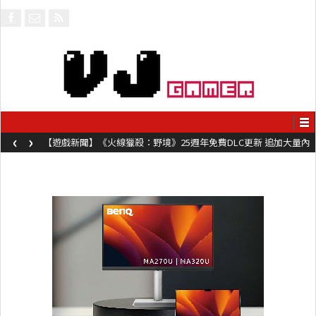
‹
›
【遊戲新聞】《火線獵殺：野境》25週年免費DLC更新 追加大量內
容同時系舊作限時超平價折扣