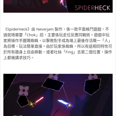
《SpiderHeck》由 Neverjam 製作，係一款平面格鬥遊戲，不
過就唔需要「Chok」招，主要係玩走位反應同戰術。遊戲中玩
家將操作手握嘅蜘蛛，以擊敗對手成為場上最後存活嘅一「人」
為目標，玩法簡單直接。由於玩家係蜘蛛，所以有返相同特性可
於所有牆身上自由移動，或者吐絲「Fing」去第二個位置，操作
上都幾講求技巧。