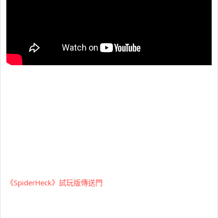
《SpiderHeck》試玩版傳送門