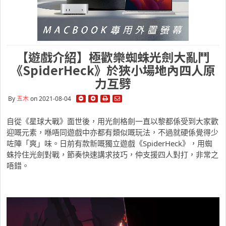
【遊戲介紹】極歡樂蜘蛛光劍大亂鬥
《SpiderHeck》於狹小場地內四人原
力互劈
By
五木
on 2021-08-04
自從《星球大戰》面世後，用光劍格劍一直以黎都係受到大家歡
迎嘅元素，喺唔同遊戲中亦都有類似嘅玩法，不過就硬係覺得少
咗陣「爽」味。日前有款新嘅獨立遊戲《SpiderHeck》，用蜘
蛛拎住光劍對戰，節奏快速講求技巧，仲支援四人對打，非常之
唔錯。