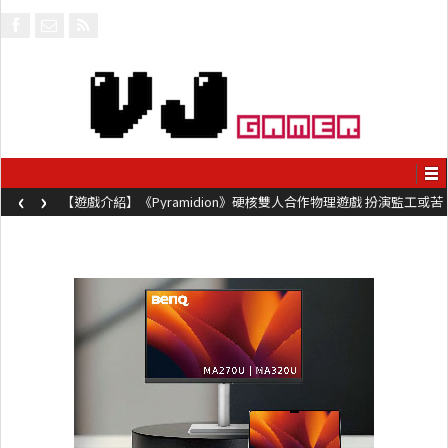
‹
›
【遊戲介紹】《Pyramidion》硬核雙人合作物理遊戲 扮演監工或苦
工奮力鞭打對方前進