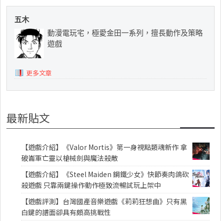
五木
動漫電玩宅，極愛金田一系列，擅長動作及策略
遊戲
更多文章
最新貼文
【遊戲介紹】《Valor Mortis》第一身視點類魂新作 拿
破崙軍亡靈以槍械劍與魔法殺敵
【遊戲介紹】《Steel Maiden 鋼鐵少女》快節奏肉鴿砍
殺遊戲 只靠兩鍵操作動作極致流暢試玩上架中
【遊戲評測】台灣國產音樂遊戲《莉莉狂想曲》只有黑
白鍵的譜面卻具有頗高挑戰性