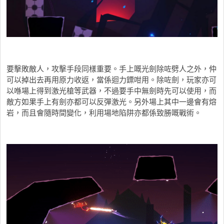
要擊敗敵人，攻擊手段同樣重要。手上嘅光劍除咗劈人之外，仲
可以掉出去再用原力收返，當係迴力鏢咁用。除咗劍，玩家亦可
以喺場上得到激光槍等武器，不過要手中無劍時先可以使用，而
敵方如果手上有劍亦都可以反彈激光。另外場上其中一邊會有熔
岩，而且會隨時間變化，利用場地陷阱亦都係致勝嘅戰術。