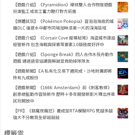
【遊戲介紹】《Pyramidion》硬核雙人合作物理遊戲
扮演監工或苦工奮力鞭打對方前進
【媒體試玩】《Pokémon Pokopia》冒泡泡海底的城
鎮DLC 復建水中都市同場加映漆黑一片的深海區域
【遊戲介紹】《Corsair Cove 縱橫秘灣》海盜城市建設
經營新作 包含海戰與探索等要素1.0版極度好評中
【遊戲介紹】《Sponge Break》四人合作木筏舟動作
遊戲 通過語音協調與解謎並救助掉隊隊友
【遊戲新聞】EA 私有化交易下週完成・沙地財團即將
持有九成股份
【遊戲新聞】《1666: Amsterdam》前《刺客教條》
創意總監動作冒險新作 歷時十多年開發新影片釋出序章
試玩開放中
【PR】《惡魔夜瘋狂》養成型RTA模擬RPG 死越多越
強大不分敵我全部殺殺殺
標籤雲