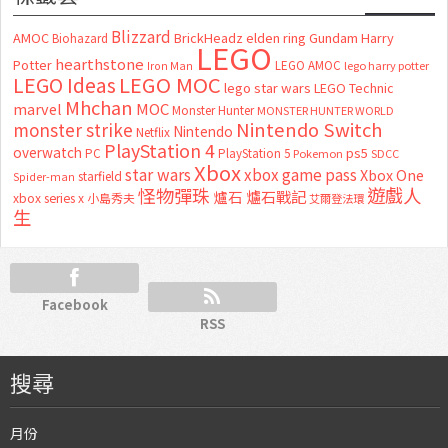
Blizzard
AMOC
BrickHeadz
elden ring
Gundam
Harry
Biohazard
LEGO
hearthstone
Potter
LEGO AMOC
lego harry potter
Iron Man
LEGO MOC
LEGO Ideas
lego star wars
LEGO Technic
Mhchan
marvel
MOC
Monster Hunter
MONSTER HUNTER WORLD
Nintendo Switch
monster strike
Nintendo
Netflix
PlayStation 4
overwatch
ps5
PC
PlayStation 5
Pokemon
SDCC
Xbox
star wars
xbox game pass
Xbox One
starfield
Spider-man
怪物彈珠
遊戲人
爐石
爐石戰記
xbox series x
小島秀夫
艾爾登法環
生
Facebook
RSS
搜尋
月份