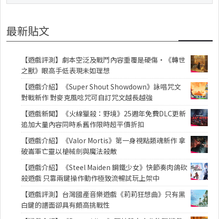
最新貼文
【遊戲評測】劇本空泛及戰鬥內容重覆是硬傷・《轉世
之獸》眼高手低表現未如理想
【遊戲介紹】《Super Shout Showdown》詠唱咒文
對戰新作 對麥克風唸咒可自訂咒文越長越強
【遊戲新聞】《火線獵殺：野境》25週年免費DLC更新
追加大量內容同時系舊作限時超平價折扣
【遊戲介紹】《Valor Mortis》第一身視點類魂新作 拿
破崙軍亡靈以槍械劍與魔法殺敵
【遊戲介紹】《Steel Maiden 鋼鐵少女》快節奏肉鴿砍
殺遊戲 只靠兩鍵操作動作極致流暢試玩上架中
【遊戲評測】台灣國產音樂遊戲《莉莉狂想曲》只有黑
白鍵的譜面卻具有頗高挑戰性