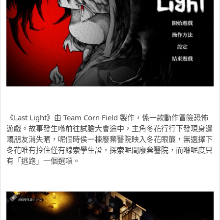
《Last Light》由 Team Corn Field 製作，係一款動作冒險恐怖
遊戲。故事發生喺前往試膽大會途中，主角冬花行行下發現身邊
嘅朋友消失晒，呢個時侯一棟廢棄醫院映入冬花眼簾，無選擇下
冬花唯有拎住僅有線索學生證，探索呢間廢棄醫院，而喺呢度只
有「逃跑」一個選項。