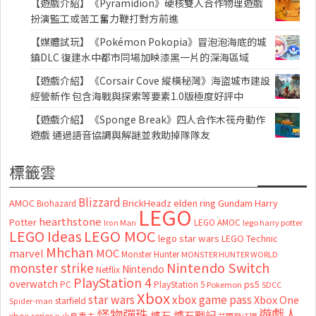
【遊戲介紹】《Pyramidion》硬核雙人合作物理遊戲
扮演監工或苦工奮力鞭打對方前進
【媒體試玩】《Pokémon Pokopia》冒泡泡海底的城
鎮DLC 復建水中都市同場加映漆黑一片的深海區域
【遊戲介紹】《Corsair Cove 縱橫秘灣》海盜城市建設
經營新作 包含海戰與探索等要素1.0版極度好評中
【遊戲介紹】《Sponge Break》四人合作木筏舟動作
遊戲 通過語音協調與解謎並救助掉隊隊友
標籤雲
Blizzard
AMOC
BrickHeadz
elden ring
Gundam
Harry
Biohazard
LEGO
hearthstone
Potter
LEGO AMOC
lego harry potter
Iron Man
LEGO MOC
LEGO Ideas
lego star wars
LEGO Technic
Mhchan
marvel
MOC
Monster Hunter
MONSTER HUNTER WORLD
Nintendo Switch
monster strike
Nintendo
Netflix
PlayStation 4
overwatch
ps5
PC
PlayStation 5
Pokemon
SDCC
Xbox
star wars
xbox game pass
Xbox One
starfield
Spider-man
怪物彈珠
遊戲人
爐石
爐石戰記
小島秀夫