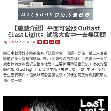
【遊戲介紹】平面可愛版 Outlast
《Last Light》試膽大會中一去無回頭
By
五木
on 2021-08-06
睇日本動漫好多時都會有「試膽大會」情節，即係一至二人喺夜
晚前往令人有恐懼感嘅地點（例如夜晚的森林），然後行一圈又
或者拎特定物品返去指定地點，主要係用黎驗證勇氣。今次介紹
嘅遊戲《Last Light》就係發生喺「試膽大會」進行中途，突然
發生靈異事件，但係以可愛畫風表達，即使怕玩恐怖遊戲嘅朋友
都可以一試。