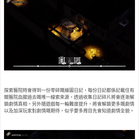
探索醫院時會得到一份零碎嘅繪圖日記，每份日記都係記載住有
關醫院血腥過去嘅唯一線索來源，透過收集日記碎片將會逐漸解
鎖劇情真相。另外隨遊戲每一輪難度提升，將會解鎖更多嘅劇情
以及加深玩家對劇情嘅期待，似乎要多周目先會知道劇情全貌。