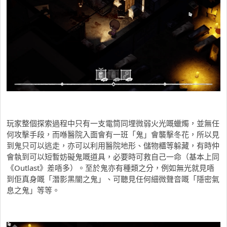
玩家整個探索過程中只有一支電筒同埋微弱火光嘅蠟燭，並無任
何攻擊手段，而喺醫院入面會有一班「鬼」會襲擊冬花，所以見
到鬼只可以逃走，亦可以利用醫院地形、儲物櫃等躲藏，有時仲
會執到可以短暫妨礙鬼嘅道具，必要時可救自己一命（基本上同
《Outlast》差唔多）。至於鬼亦有種類之分，例如無光就見唔
到佢真身嘅「潛影黑闇之鬼」、可聽見任何細微聲音嘅「隱密氣
息之鬼」等等。