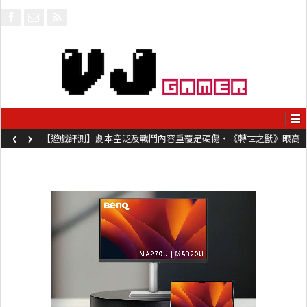
‹
›
【遊戲評測】劇本空泛及戰鬥內容重覆是硬傷・《轉世之獸》眼高
手低表現未如理想