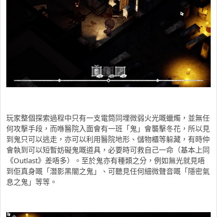
玩家整個探索過程中只有一支電筒同埋微弱火光嘅蠟燭，並無任
何攻擊手段，而喺醫院入面會有一班「鬼」會襲擊冬花，所以見
到鬼只可以逃走，亦可以利用醫院地形、儲物櫃等躲藏，有時仲
會執到可以短暫妨礙鬼嘅道具，必要時可救自己一命（基本上同
《Outlast》差唔多）。至於鬼亦有種類之分，例如無光就見唔
到佢真身嘅「潛影黑闇之鬼」、可聽見任何細微聲音嘅「隱密氣
息之鬼」等等。