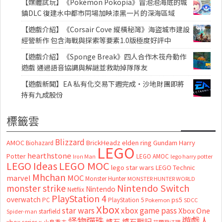
【媒體試玩】《Pokémon Pokopia》冒泡泡海底的城
鎮DLC 復建水中都市同場加映漆黑一片的深海區域
【遊戲介紹】《Corsair Cove 縱橫秘灣》海盜城市建設
經營新作 包含海戰與探索等要素1.0版極度好評中
【遊戲介紹】《Sponge Break》四人合作木筏舟動作
遊戲 通過語音協調與解謎並救助掉隊隊友
【遊戲新聞】EA 私有化交易下週完成・沙地財團即將
持有九成股份
標籤雲
Blizzard
AMOC
BrickHeadz
elden ring
Gundam
Harry
Biohazard
LEGO
hearthstone
Potter
LEGO AMOC
lego harry potter
Iron Man
LEGO MOC
LEGO Ideas
lego star wars
LEGO Technic
Mhchan
marvel
MOC
Monster Hunter
MONSTER HUNTER WORLD
Nintendo Switch
monster strike
Nintendo
Netflix
PlayStation 4
overwatch
ps5
PC
PlayStation 5
Pokemon
SDCC
Xbox
star wars
xbox game pass
Xbox One
starfield
Spider-man
怪物彈珠
遊戲人
爐石
爐石戰記
小島秀夫