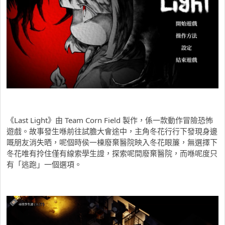
《Last Light》由 Team Corn Field 製作，係一款動作冒險恐怖
遊戲。故事發生喺前往試膽大會途中，主角冬花行行下發現身邊
嘅朋友消失晒，呢個時侯一棟廢棄醫院映入冬花眼簾，無選擇下
冬花唯有拎住僅有線索學生證，探索呢間廢棄醫院，而喺呢度只
有「逃跑」一個選項。