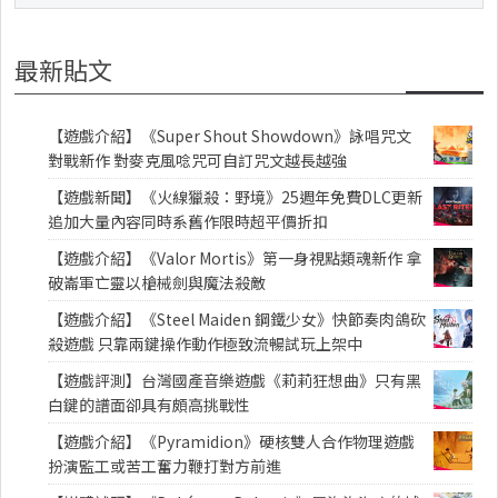
最新貼文
【遊戲介紹】《Super Shout Showdown》詠唱咒文
對戰新作 對麥克風唸咒可自訂咒文越長越強
【遊戲新聞】《火線獵殺：野境》25週年免費DLC更新
追加大量內容同時系舊作限時超平價折扣
【遊戲介紹】《Valor Mortis》第一身視點類魂新作 拿
破崙軍亡靈以槍械劍與魔法殺敵
【遊戲介紹】《Steel Maiden 鋼鐵少女》快節奏肉鴿砍
殺遊戲 只靠兩鍵操作動作極致流暢試玩上架中
【遊戲評測】台灣國產音樂遊戲《莉莉狂想曲》只有黑
白鍵的譜面卻具有頗高挑戰性
【遊戲介紹】《Pyramidion》硬核雙人合作物理遊戲
扮演監工或苦工奮力鞭打對方前進