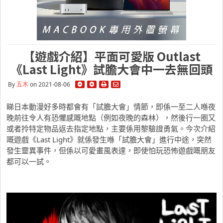
【遊戲介紹】平面可愛版 Outlast
《Last Light》試膽大會中一去無回頭
By
五木
on 2021-08-06
睇日本動漫好多時都會有「試膽大會」情節，即係一至二人喺夜
晚前往令人有恐懼感嘅地點（例如夜晚的森林），然後行一圈又
或者拎特定物品返去指定地點，主要係用黎驗證勇氣。今次介紹
嘅遊戲《Last Light》就係發生喺「試膽大會」進行中途，突然
發生靈異事件，但係以可愛畫風表達，即使怕玩恐怖遊戲嘅朋友
都可以一試。