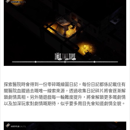
探索醫院時會得到一份零碎嘅繪圖日記，每份日記都係記載住有
關醫院血腥過去嘅唯一線索來源，透過收集日記碎片將會逐漸解
鎖劇情真相。另外隨遊戲每一輪難度提升，將會解鎖更多嘅劇情
以及加深玩家對劇情嘅期待，似乎要多周目先會知道劇情全貌。