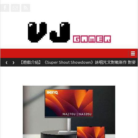
‹
›
【遊戲介紹】《Super Shout Showdown》詠唱咒文對戰新作 對麥
克風唸咒可自訂咒文越長越強