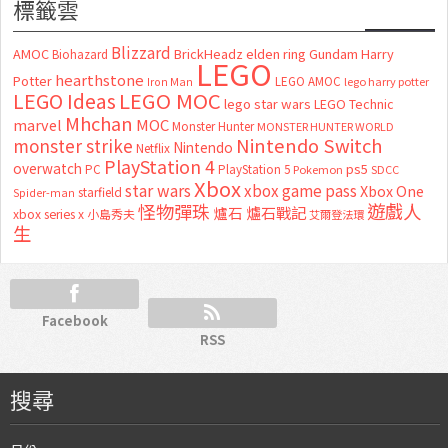
標籤雲
Blizzard
AMOC
BrickHeadz
elden ring
Gundam
Harry
Biohazard
LEGO
hearthstone
Potter
LEGO AMOC
lego harry potter
Iron Man
LEGO MOC
LEGO Ideas
lego star wars
LEGO Technic
Mhchan
marvel
MOC
Monster Hunter
MONSTER HUNTER WORLD
Nintendo Switch
monster strike
Nintendo
Netflix
PlayStation 4
overwatch
ps5
PC
PlayStation 5
Pokemon
SDCC
Xbox
star wars
xbox game pass
Xbox One
starfield
Spider-man
怪物彈珠
遊戲人
爐石
爐石戰記
xbox series x
小島秀夫
艾爾登法環
生
Facebook
RSS
搜尋