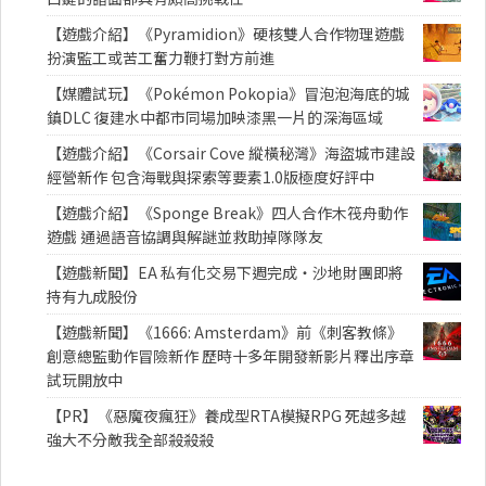
【遊戲介紹】《Pyramidion》硬核雙人合作物理遊戲
扮演監工或苦工奮力鞭打對方前進
【媒體試玩】《Pokémon Pokopia》冒泡泡海底的城
鎮DLC 復建水中都市同場加映漆黑一片的深海區域
【遊戲介紹】《Corsair Cove 縱橫秘灣》海盜城市建設
經營新作 包含海戰與探索等要素1.0版極度好評中
【遊戲介紹】《Sponge Break》四人合作木筏舟動作
遊戲 通過語音協調與解謎並救助掉隊隊友
【遊戲新聞】EA 私有化交易下週完成・沙地財團即將
持有九成股份
【遊戲新聞】《1666: Amsterdam》前《刺客教條》
創意總監動作冒險新作 歷時十多年開發新影片釋出序章
試玩開放中
【PR】《惡魔夜瘋狂》養成型RTA模擬RPG 死越多越
強大不分敵我全部殺殺殺