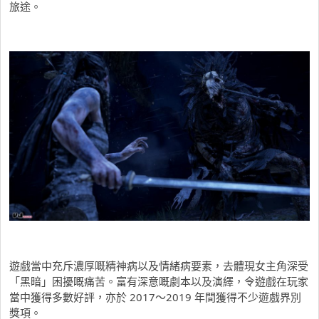
旅途。
遊戲當中充斥濃厚嘅精神病以及情緒病要素，去體現女主角深受
「黑暗」困擾嘅痛苦。富有深意嘅劇本以及演繹，令遊戲在玩家
當中獲得多數好評，亦於 2017～2019 年間獲得不少遊戲界別
獎項。