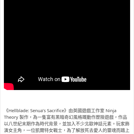
《Hellblade: Senua’s Sacrifice》由英國遊戲工作室 Ninja
Theory 製作，為一隻富有黑暗奇幻風格嘅動作歷險遊戲，作品
以八世紀末期作為時代背景，並加入不少北歐神話元素。玩家飾
演女主角，一位凱爾特女戰士，為了解放死去愛人的靈魂而踏上