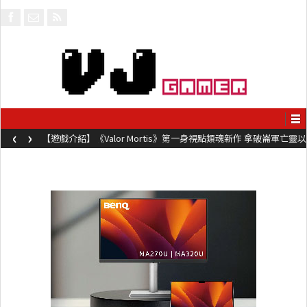
‹
›
【遊戲介紹】《Valor Mortis》第一身視點類魂新作 拿破崙軍亡靈以
槍械劍與魔法殺敵