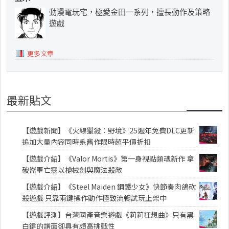
動漫電玩宅，極愛金田一系列，擅長動作及策略
遊戲
更多文章
最新貼文
【遊戲新聞】《火線獵殺：野境》25週年免費DLC更新
追加大量內容同時系舊作限時超平價折扣
【遊戲介紹】《Valor Mortis》第一身視點類魂新作 拿
破崙軍亡靈以槍械劍與魔法殺敵
【遊戲介紹】《Steel Maiden 鋼鐵少女》快節奏肉鴿砍
殺遊戲 只靠兩鍵操作動作極致流暢試玩上架中
【遊戲評測】台灣國產音樂遊戲《莉莉狂想曲》只有黑
白鍵的譜面卻具有頗高挑戰性