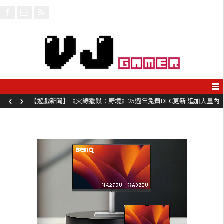
‹
›
【遊戲新聞】《火線獵殺：野境》25週年免費DLC更新 追加大量內
容同時系舊作限時超平價折扣