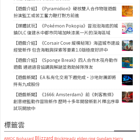
【遊戲介紹】《Pyramidion》硬核雙人合作物理遊戲
扮演監工或苦工奮力鞭打對方前進
【媒體試玩】《Pokémon Pokopia》冒泡泡海底的城
鎮DLC 復建水中都市同場加映漆黑一片的深海區域
【遊戲介紹】《Corsair Cove 縱橫秘灣》海盜城市建設
經營新作 包含海戰與探索等要素1.0版極度好評中
【遊戲介紹】《Sponge Break》四人合作木筏舟動作
遊戲 通過語音協調與解謎並救助掉隊隊友
【遊戲新聞】EA 私有化交易下週完成・沙地財團即將
持有九成股份
【遊戲新聞】《1666: Amsterdam》前《刺客教條》
創意總監動作冒險新作 歷時十多年開發新影片釋出序章
試玩開放中
標籤雲
Blizzard
AMOC
BrickHeadz
elden ring
Gundam
Harry
Biohazard