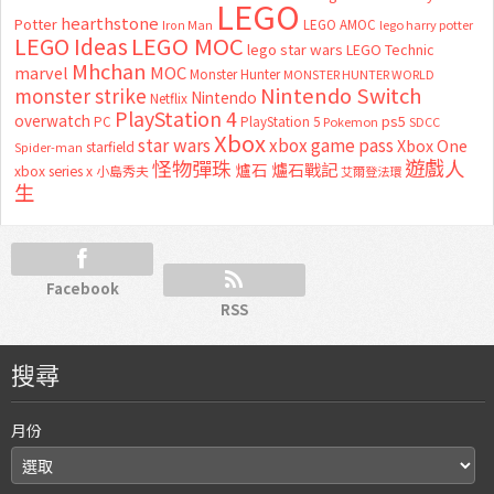
LEGO
hearthstone
Potter
LEGO AMOC
lego harry potter
Iron Man
LEGO MOC
LEGO Ideas
lego star wars
LEGO Technic
Mhchan
marvel
MOC
Monster Hunter
MONSTER HUNTER WORLD
Nintendo Switch
monster strike
Nintendo
Netflix
PlayStation 4
overwatch
ps5
PC
PlayStation 5
Pokemon
SDCC
Xbox
star wars
xbox game pass
Xbox One
starfield
Spider-man
怪物彈珠
遊戲人
爐石
爐石戰記
xbox series x
小島秀夫
艾爾登法環
生
Facebook
RSS
搜尋
月份