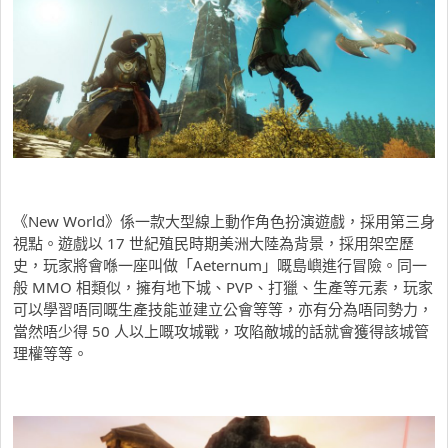
《New World》係一款大型線上動作角色扮演遊戲，採用第三身
視點。遊戲以 17 世紀殖民時期美洲大陸為背景，採用架空歷
史，玩家將會喺一座叫做「Aeternum」嘅島嶼進行冒險。同一
般 MMO 相類似，擁有地下城、PVP、打獵、生產等元素，玩家
可以學習唔同嘅生產技能並建立公會等等，亦有分為唔同勢力，
當然唔少得 50 人以上嘅攻城戰，攻陷敵城的話就會獲得該城管
理權等等。