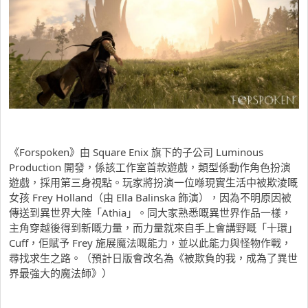
《Forspoken》由 Square Enix 旗下的子公司 Luminous
Production 開發，係該工作室首款遊戲，類型係動作角色扮演
遊戲，採用第三身視點。玩家將扮演一位喺現實生活中被欺淩嘅
女孩 Frey Holland（由 Ella Balinska 飾演），因為不明原因被
傳送到異世界大陸「Athia」。同大家熟悉嘅異世界作品一樣，
主角穿越後得到新嘅力量，而力量就來自手上會講野嘅「十環」
Cuff，佢賦予 Frey 施展魔法嘅能力，並以此能力與怪物作戰，
尋找求生之路。（預計日版會改名為《被欺負的我，成為了異世
界最強大的魔法師》）