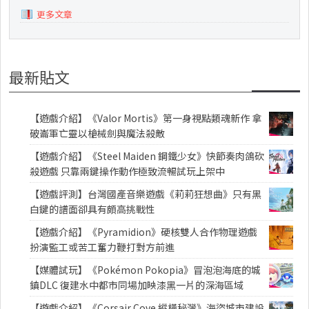
更多文章
最新貼文
【遊戲介紹】《Valor Mortis》第一身視點類魂新作 拿
破崙軍亡靈以槍械劍與魔法殺敵
【遊戲介紹】《Steel Maiden 鋼鐵少女》快節奏肉鴿砍
殺遊戲 只靠兩鍵操作動作極致流暢試玩上架中
【遊戲評測】台灣國產音樂遊戲《莉莉狂想曲》只有黑
白鍵的譜面卻具有頗高挑戰性
【遊戲介紹】《Pyramidion》硬核雙人合作物理遊戲
扮演監工或苦工奮力鞭打對方前進
【媒體試玩】《Pokémon Pokopia》冒泡泡海底的城
鎮DLC 復建水中都市同場加映漆黑一片的深海區域
【遊戲介紹】《Corsair Cove 縱橫秘灣》海盜城市建設