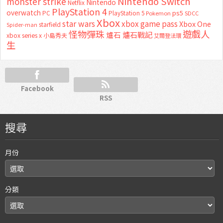
Nintendo Switch
monster strike
Nintendo
Netflix
PlayStation 4
overwatch
ps5
PC
PlayStation 5
Pokemon
SDCC
Xbox
star wars
xbox game pass
Xbox One
starfield
Spider-man
怪物彈珠
遊戲人
爐石
爐石戰記
xbox series x
小島秀夫
艾爾登法環
生
Facebook
RSS
搜尋
月份
分類