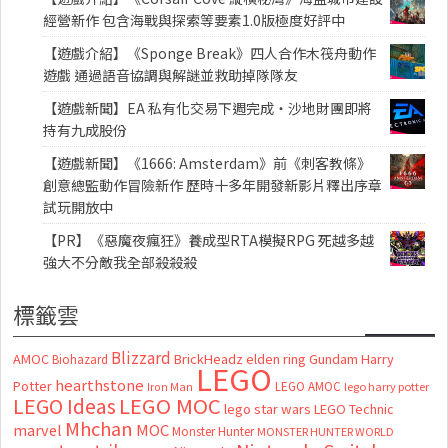
經營新作 包含海戰與探索等要素1.0版極度好評中
【遊戲介紹】《Sponge Break》四人合作木筏舟動作
遊戲 通過語音協調與解謎並救助掉隊隊友
【遊戲新聞】EA 私有化交易下週完成・沙地財團即將
持有九成股份
【遊戲新聞】《1666: Amsterdam》前《刺客教條》
創意總監動作冒險新作 歷時十多年開發新影片釋出序章
試玩開放中
【PR】《惡魔夜瘋狂》養成型RTA模擬RPG 死越多越
強大不分敵我全部殺殺殺
標籤雲
Blizzard
AMOC
BrickHeadz
elden ring
Gundam
Harry
Biohazard
LEGO
hearthstone
Potter
LEGO AMOC
lego harry potter
Iron Man
LEGO MOC
LEGO Ideas
lego star wars
LEGO Technic
Mhchan
marvel
MOC
Monster Hunter
MONSTER HUNTER WORLD