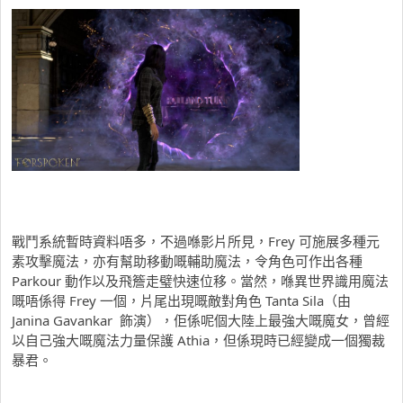
戰鬥系統暫時資料唔多，不過喺影片所見，Frey 可施展多種元
素攻擊魔法，亦有幫助移動嘅輔助魔法，令角色可作出各種
Parkour 動作以及飛簷走璧快速位移。當然，喺異世界識用魔法
嘅唔係得 Frey 一個，片尾出現嘅敵對角色 Tanta Sila（由
Janina Gavankar 飾演），佢係呢個大陸上最強大嘅魔女，曾經
以自己強大嘅魔法力量保護 Athia，但係現時已經變成一個獨裁
暴君。