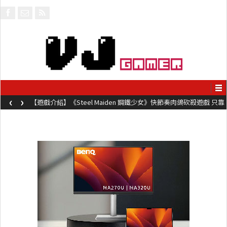
‹
›
【遊戲評測】台灣國產音樂遊戲《莉莉狂想曲》只有黑白鍵的譜面
卻具有頗高挑戰性