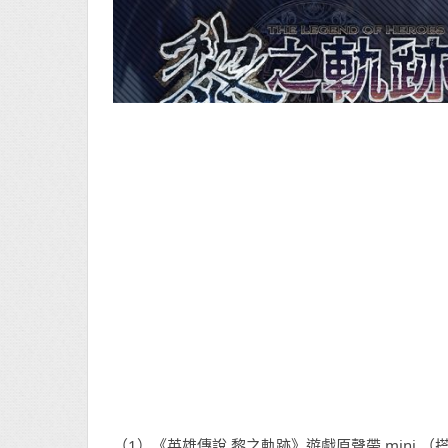
（1）《英雄傳說 黎之軌跡》遊戲原聲帶 mini 