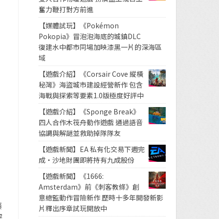
奮力鞭打對方前進
【媒體試玩】《Pokémon
Pokopia》冒泡泡海底的城鎮DLC
復建水中都市同場加映漆黑一片的深海區
域
【遊戲介紹】《Corsair Cove 縱橫
秘灣》海盜城市建設經營新作 包含
海戰與探索等要素1.0版極度好評中
【遊戲介紹】《Sponge Break》
四人合作木筏舟動作遊戲 通過語音
協調與解謎並救助掉隊隊友
【遊戲新聞】EA 私有化交易下週完
成・沙地財團即將持有九成股份
【遊戲新聞】《1666:
Amsterdam》前《刺客教條》創
意總監動作冒險新作 歷時十多年開發新影
藤
片釋出序章試玩開放中
黎