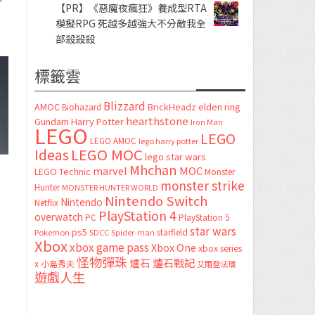
【PR】《惡魔夜瘋狂》養成型RTA
模擬RPG 死越多越強大不分敵我全
部殺殺殺
標籤雲
Blizzard
AMOC
BrickHeadz
elden ring
Biohazard
hearthstone
Gundam
Harry Potter
Iron Man
LEGO
LEGO
LEGO AMOC
lego harry potter
LEGO MOC
Ideas
lego star wars
Mhchan
marvel
MOC
LEGO Technic
Monster
monster strike
Hunter
MONSTER HUNTER WORLD
Nintendo Switch
Nintendo
Netflix
PlayStation 4
overwatch
PC
PlayStation 5
star wars
ps5
starfield
Pokemon
SDCC
Spider-man
Xbox
xbox game pass
Xbox One
xbox series
怪物彈珠
爐石
爐石戰記
x
小島秀夫
艾爾登法環
遊戲人生