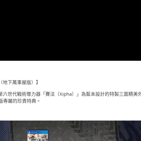
on》（地下萬事屋版）】
》隨附以第六世代戰術導力器「賽法（Xipha）」為藍本設計的特製三面精美
版專屬的珍貴特典。