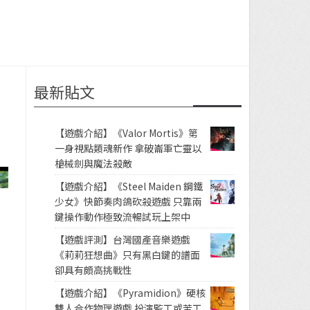
最新貼文
【遊戲介紹】《Valor Mortis》第
一身視點類魂新作 拿破崙軍亡靈以
槍械劍與魔法殺敵
【遊戲介紹】《Steel Maiden 鋼鐵
少女》快節奏肉鴿砍殺遊戲 只靠兩
鍵操作動作極致流暢試玩上架中
【遊戲評測】台灣國產音樂遊戲
《莉莉狂想曲》只有黑白鍵的譜面
卻具有頗高挑戰性
【遊戲介紹】《Pyramidion》硬核
雙人合作物理遊戲 扮演監工或苦工