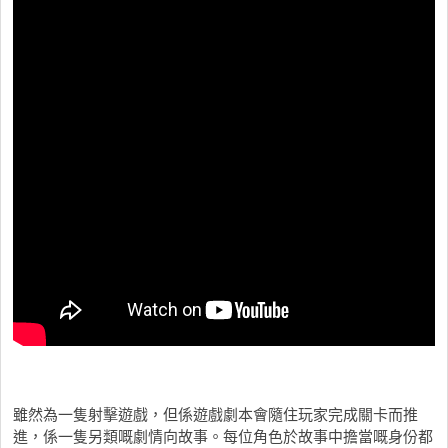
雖然為一隻射擊遊戲，但係遊戲劇本會隨住玩家完成關卡而推
進，係一隻另類嘅劇情向故事。每位角色於故事中擔當嘅身份都