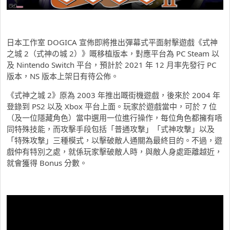
日本工作室 DOGICA 宣佈即將推出彈幕式平面射擊遊戲《式神
之城 2（式神の城 2）》嘅移植版本，對應平台為 PC Steam 以
及 Nintendo Switch 平台，預計於 2021 年 12 月率先發行 PC
版本，NS 版本上架日有待公佈。
《式神之城 2》原為 2003 年推出嘅街機遊戲，後來於 2004 年
登錄到 PS2 以及 Xbox 平台上面。玩家於遊戲當中，可於 7 位
（及一位隱藏角色）當中選用一位進行操作，每位角色都擁有唔
同特殊技能，而攻擊手段包括「普通攻撃」「式神攻撃」以及
「特殊攻撃」三種模式，以擊破敵人通關為最終目的。不過，遊
戲仲有特別之處，就係玩家擊破敵人時，與敵人身處距離越近，
就會獲得 Bonus 分數。