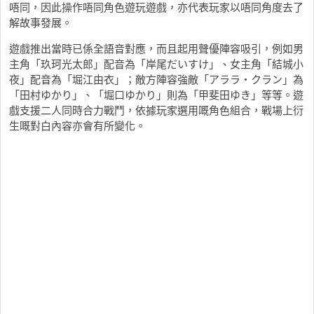
唔同，因此操作唔同角色遊玩遊戲，亦代表玩家以唔同角度去了
解故事發展。
遊戲推出當時已係全語音對應，而且起用聲優陣容吸引，例如男
主角「玖珂光太郎」配音為「岸尾だいすけ」、女主角「結城小
夜」配音為「堀江由衣」；敵方陣容強敵「アララ・クラン」為
「田村ゆかり」、「堀口ゆかり」則為「甲斐田ゆき」等等。遊
戲支援二人同時合力戰鬥，依據玩家選用嘅角色組合，戰場上衍
生嘅對白內容亦會有所變化。