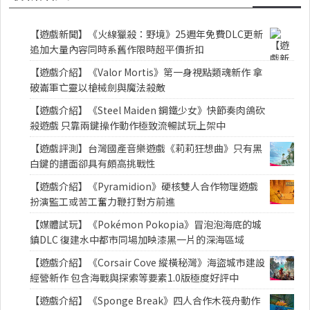
【遊戲新聞】《火線獵殺：野境》25週年免費DLC更新
追加大量內容同時系舊作限時超平價折扣
【遊戲介紹】《Valor Mortis》第一身視點類魂新作 拿
破崙軍亡靈以槍械劍與魔法殺敵
【遊戲介紹】《Steel Maiden 鋼鐵少女》快節奏肉鴿砍
殺遊戲 只靠兩鍵操作動作極致流暢試玩上架中
【遊戲評測】台灣國產音樂遊戲《莉莉狂想曲》只有黑
白鍵的譜面卻具有頗高挑戰性
【遊戲介紹】《Pyramidion》硬核雙人合作物理遊戲
扮演監工或苦工奮力鞭打對方前進
【媒體試玩】《Pokémon Pokopia》冒泡泡海底的城
鎮DLC 復建水中都市同場加映漆黑一片的深海區域
【遊戲介紹】《Corsair Cove 縱橫秘灣》海盜城市建設
經營新作 包含海戰與探索等要素1.0版極度好評中
【遊戲介紹】《Sponge Break》四人合作木筏舟動作