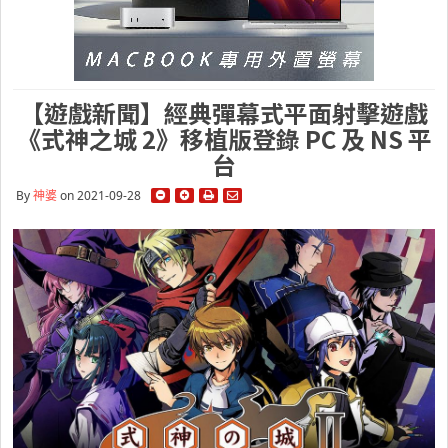
【遊戲新聞】經典彈幕式平面射擊遊戲
《式神之城 2》移植版登錄 PC 及 NS 平
台
By
神婆
on 2021-09-28