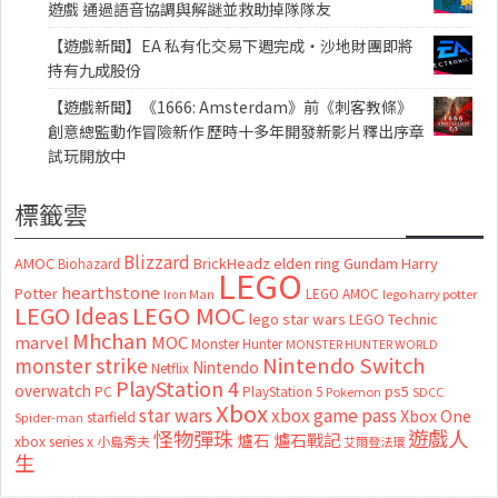
遊戲 通過語音協調與解謎並救助掉隊隊友
【遊戲新聞】EA 私有化交易下週完成・沙地財團即將
持有九成股份
【遊戲新聞】《1666: Amsterdam》前《刺客教條》
創意總監動作冒險新作 歷時十多年開發新影片釋出序章
試玩開放中
標籤雲
Blizzard
AMOC
BrickHeadz
elden ring
Gundam
Harry
Biohazard
LEGO
hearthstone
Potter
LEGO AMOC
lego harry potter
Iron Man
LEGO MOC
LEGO Ideas
lego star wars
LEGO Technic
Mhchan
marvel
MOC
Monster Hunter
MONSTER HUNTER WORLD
Nintendo Switch
monster strike
Nintendo
Netflix
PlayStation 4
overwatch
ps5
PC
PlayStation 5
Pokemon
SDCC
Xbox
star wars
xbox game pass
Xbox One
starfield
Spider-man
怪物彈珠
遊戲人
爐石
爐石戰記
xbox series x
小島秀夫
艾爾登法環
生