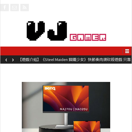
‹
›
【遊戲介紹】《Steel Maiden 鋼鐵少女》快節奏肉鴿砍殺遊戲 只靠
兩鍵操作動作極致流暢試玩上架中