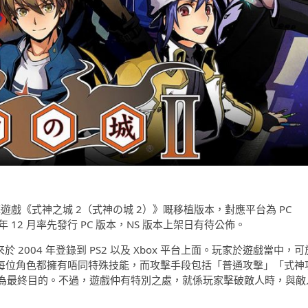
擊遊戲《式神之城 2（式神の城 2）》嘅移植版本，對應平台為 PC
2021 年 12 月率先發行 PC 版本，NS 版本上架日有待公佈。
於 2004 年登錄到 PS2 以及 Xbox 平台上面。玩家於遊戲當中，可
，每位角色都擁有唔同特殊技能，而攻擊手段包括「普通攻撃」「式神
為最終目的。不過，遊戲仲有特別之處，就係玩家擊破敵人時，與敵