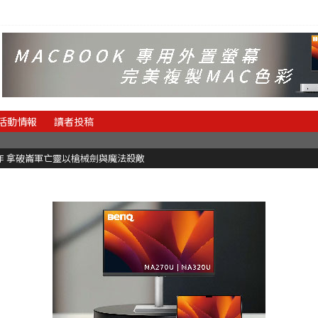
活動情報
讀者投稿
魂新作 拿破崙軍亡靈以槍械劍與魔法殺敵