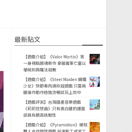
最新貼文
【遊戲介紹】《Valor Mortis》第
一身視點類魂新作 拿破崙軍亡靈以
槍械劍與魔法殺敵
【遊戲介紹】《Steel Maiden 鋼鐵
少女》快節奏肉鴿砍殺遊戲 只靠兩
鍵操作動作極致流暢試玩上架中
【遊戲評測】台灣國產音樂遊戲
《莉莉狂想曲》只有黑白鍵的譜面
卻具有頗高挑戰性
【遊戲介紹】《Pyramidion》硬核
雙人合作物理遊戲 扮演監工或苦工