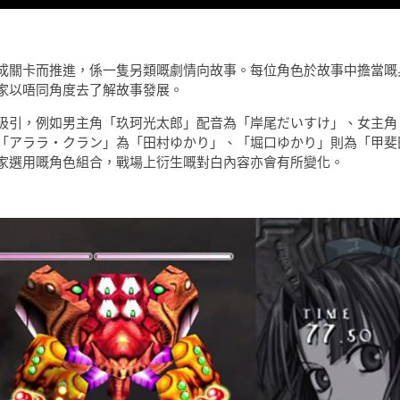
成關卡而推進，係一隻另類嘅劇情向故事。每位角色於故事中擔當嘅
家以唔同角度去了解故事發展。
吸引，例如男主角「玖珂光太郎」配音為「岸尾だいすけ」、女主角
「アララ・クラン」為「田村ゆかり」、「堀口ゆかり」則為「甲斐
家選用嘅角色組合，戰場上衍生嘅對白內容亦會有所變化。