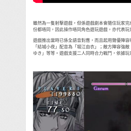
雖然為一隻射擊遊戲，但係遊戲劇本會隨住玩家完
份都唔同，因此操作唔同角色遊玩遊戲，亦代表玩
遊戲推出當時已係全語音對應，而且起用聲優陣容
「結城小夜」配音為「堀江由衣」；敵方陣容強敵
ゆき」等等。遊戲支援二人同時合力戰鬥，依據玩