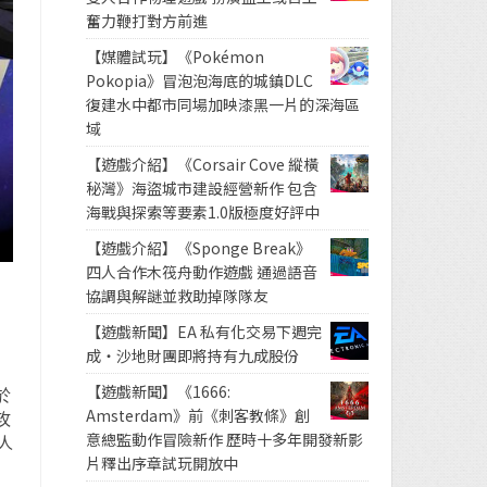
奮力鞭打對方前進
【媒體試玩】《Pokémon
Pokopia》冒泡泡海底的城鎮DLC
復建水中都市同場加映漆黑一片的深海區
域
【遊戲介紹】《Corsair Cove 縱橫
秘灣》海盜城市建設經營新作 包含
海戰與探索等要素1.0版極度好評中
【遊戲介紹】《Sponge Break》
四人合作木筏舟動作遊戲 通過語音
協調與解謎並救助掉隊隊友
【遊戲新聞】EA 私有化交易下週完
成・沙地財團即將持有九成股份
【遊戲新聞】《1666:
於
Amsterdam》前《刺客教條》創
攻
意總監動作冒險新作 歷時十多年開發新影
人
片釋出序章試玩開放中