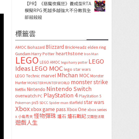
【PR】《惡魔夜瘋狂》養成型RTA
模擬RPG 死越多越強大不分敵我全
部殺殺殺
標籤雲
Blizzard
AMOC
BrickHeadz
elden ring
Biohazard
hearthstone
Gundam
Harry Potter
Iron Man
LEGO
LEGO
LEGO AMOC
lego harry potter
LEGO MOC
Ideas
lego star wars
Mhchan
marvel
MOC
LEGO Technic
Monster
monster strike
Hunter
MONSTER HUNTER WORLD
Nintendo Switch
Nintendo
Netflix
PlayStation 4
overwatch
PC
PlayStation 5
star wars
ps5
starfield
Pokemon
SDCC
Spider-man
Xbox
xbox game pass
Xbox One
xbox series
怪物彈珠
爐石
爐石戰記
x
小島秀夫
艾爾登法環
遊戲人生