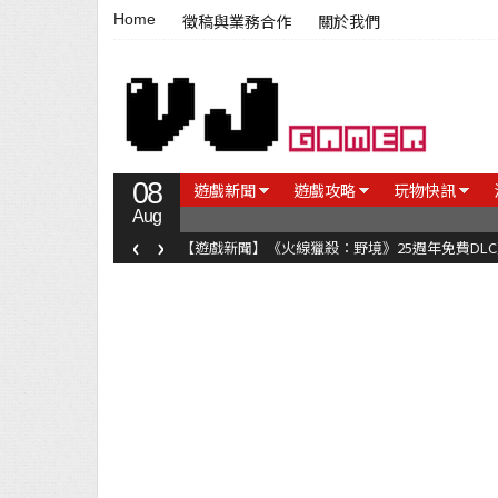
Home
徵稿與業務合作
關於我們
08
遊戲新聞
遊戲攻略
玩物快訊
Aug
‹
›
【遊戲新聞】《火線獵殺：野境》25週年免費DL