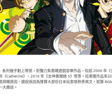
錄》系列幾乎劃上等號，佢獨力負責嘅遊戲音樂作品，包括 2006 年《
 年《Catherine》、2016 年《女神異聞錄 5》等等。目黑嘅作品多
歌詞嘅原因，據說係因為推算大部份日本玩家唔熟悉英文，就算 BG
一大趣話。