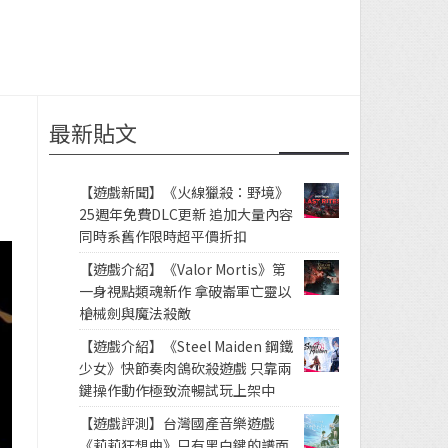
最新貼文
【遊戲新聞】《火線獵殺：野境》
25週年免費DLC更新 追加大量內容
同時系舊作限時超平價折扣
【遊戲介紹】《Valor Mortis》第
一身視點類魂新作 拿破崙軍亡靈以
槍械劍與魔法殺敵
【遊戲介紹】《Steel Maiden 鋼鐵
少女》快節奏肉鴿砍殺遊戲 只靠兩
鍵操作動作極致流暢試玩上架中
【遊戲評測】台灣國產音樂遊戲
《莉莉狂想曲》只有黑白鍵的譜面