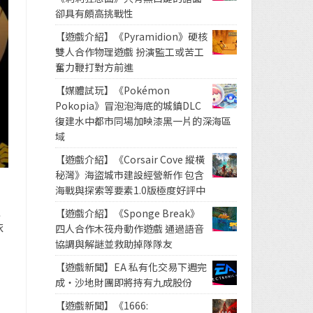
卻具有頗高挑戰性
【遊戲介紹】《Pyramidion》硬核
雙人合作物理遊戲 扮演監工或苦工
奮力鞭打對方前進
【媒體試玩】《Pokémon
Pokopia》冒泡泡海底的城鎮DLC
復建水中都市同場加映漆黑一片的深海區
域
【遊戲介紹】《Corsair Cove 縱橫
秘灣》海盜城市建設經營新作 包含
海戰與探索等要素1.0版極度好評中
以
【遊戲介紹】《Sponge Break》
依
四人合作木筏舟動作遊戲 通過語音
協調與解謎並救助掉隊隊友
【遊戲新聞】EA 私有化交易下週完
成・沙地財團即將持有九成股份
【遊戲新聞】《1666: