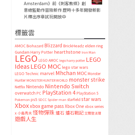
Amsterdam》前《刺客教條》創
意總監動作冒險新作 歷時十多年開發新影
片釋出序章試玩開放中
標籤雲
Blizzard
AMOC
BrickHeadz
elden ring
Biohazard
hearthstone
Gundam
Harry Potter
Iron Man
LEGO
LEGO
LEGO AMOC
lego harry potter
LEGO MOC
Ideas
lego star wars
Mhchan
marvel
MOC
LEGO Technic
Monster
monster strike
Hunter
MONSTER HUNTER WORLD
Nintendo Switch
Nintendo
Netflix
PlayStation 4
overwatch
PC
PlayStation 5
star wars
ps5
starfield
Pokemon
SDCC
Spider-man
Xbox
xbox game pass
Xbox One
xbox series
怪物彈珠
爐石
爐石戰記
x
小島秀夫
艾爾登法環
遊戲人生