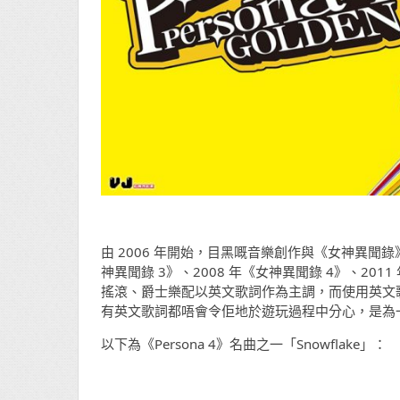
由 2006 年開始，目黑嘅音樂創作與《女神異聞
神異聞錄 3》、2008 年《女神異聞錄 4》、2011
搖滾、爵士樂配以英文歌詞作為主調，而使用英文
有英文歌詞都唔會令佢地於遊玩過程中分心，是為
以下為《Persona 4》名曲之一「Snowflake」：