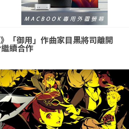
錄》「御用」作曲家目黒將司離開
份繼續合作