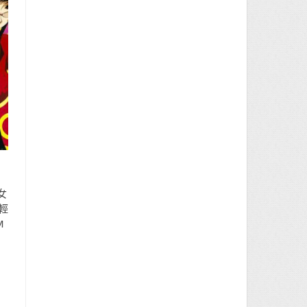
女
以輕
M