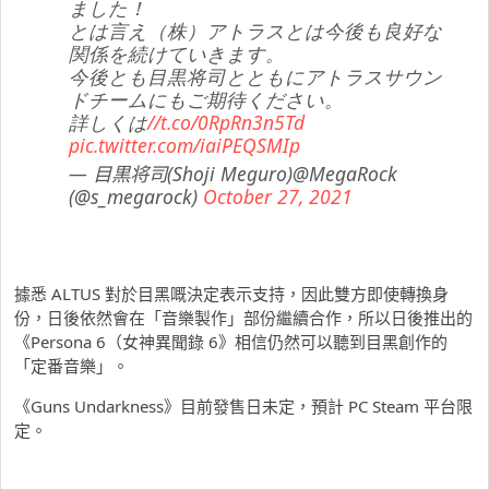
ました！
とは言え（株）アトラスとは今後も良好な
関係を続けていきます。
今後とも目黒将司とともにアトラスサウン
ドチームにもご期待ください。
詳しくは
//t.co/0RpRn3n5Td
pic.twitter.com/iaiPEQSMIp
— 目黒将司(Shoji Meguro)@MegaRock
(@s_megarock)
October 27, 2021
據悉 ALTUS 對於目黑嘅決定表示支持，因此雙方即使轉換身
份，日後依然會在「音樂製作」部份繼續合作，所以日後推出的
《Persona 6（女神異聞錄 6》相信仍然可以聽到目黑創作的
「定番音樂」。
《Guns Undarkness》目前發售日未定，預計 PC Steam 平台限
定。