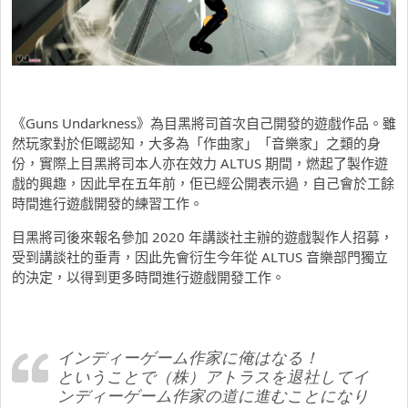
《Guns Undarkness》為目黑將司首次自己開發的遊戲作品。雖
然玩家對於佢嘅認知，大多為「作曲家」「音樂家」之類的身
份，實際上目黑將司本人亦在效力 ALTUS 期間，燃起了製作遊
戲的興趣，因此早在五年前，佢已經公開表示過，自己會於工餘
時間進行遊戲開發的練習工作。
目黑將司後來報名參加 2020 年講談社主辦的遊戲製作人招募，
受到講談社的垂青，因此先會衍生今年從 ALTUS 音樂部門獨立
的決定，以得到更多時間進行遊戲開發工作。
インディーゲーム作家に俺はなる！
ということで（株）アトラスを退社してイ
ンディーゲーム作家の道に進むことになり