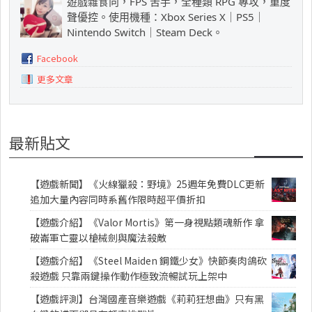
遊戲雜食向，FPS 苦手，全種類 RPG 專攻，重度
聲優控。使用機種：Xbox Series X｜PS5｜
Nintendo Switch｜Steam Deck。
Facebook
更多文章
最新貼文
【遊戲新聞】《火線獵殺：野境》25週年免費DLC更新
追加大量內容同時系舊作限時超平價折扣
【遊戲介紹】《Valor Mortis》第一身視點類魂新作 拿
破崙軍亡靈以槍械劍與魔法殺敵
【遊戲介紹】《Steel Maiden 鋼鐵少女》快節奏肉鴿砍
殺遊戲 只靠兩鍵操作動作極致流暢試玩上架中
【遊戲評測】台灣國產音樂遊戲《莉莉狂想曲》只有黑