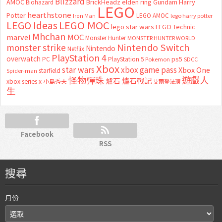
Blizzard
AMOC
BrickHeadz
elden ring
Gundam
Harry
Biohazard
LEGO
hearthstone
Potter
LEGO AMOC
lego harry potter
Iron Man
LEGO MOC
LEGO Ideas
lego star wars
LEGO Technic
Mhchan
marvel
MOC
Monster Hunter
MONSTER HUNTER WORLD
Nintendo Switch
monster strike
Nintendo
Netflix
PlayStation 4
overwatch
ps5
PC
PlayStation 5
Pokemon
SDCC
Xbox
star wars
xbox game pass
Xbox One
starfield
Spider-man
怪物彈珠
遊戲人
爐石
爐石戰記
xbox series x
小島秀夫
艾爾登法環
生
Facebook
RSS
搜尋
月份