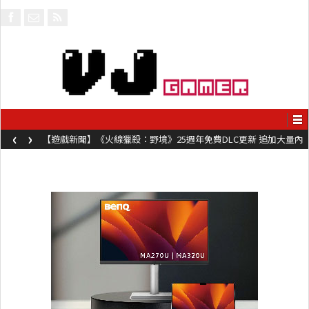
‹
›
【遊戲新聞】《火線獵殺：野境》25週年免費DLC更新 追加大量內
容同時系舊作限時超平價折扣