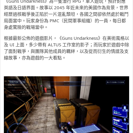
《Guns Undarkness》為一隻潛行 RPG，單人遊玩，預計對應
英語及日語界面。故事以 2045 年近未來的美國作為背景，世界
經歷過核戰爭後正陷於一片混亂頹坦，各國之間卻依然處於戰鬥
局面當中。玩家身份為 PMC（民間軍事組織）的一員，每日都
身處驚險的戰場當中。
根據最新公佈的遊戲影片，《Guns Undarkness》在美術風格以
及 UI 上面，多少帶有 ALTUS 工作室的影子；而玩家於遊戲中除
了面對戰爭，與團隊其他成員的羈絆，以及從而衍生的情誼及支
線故事，亦為遊戲的一大看點。