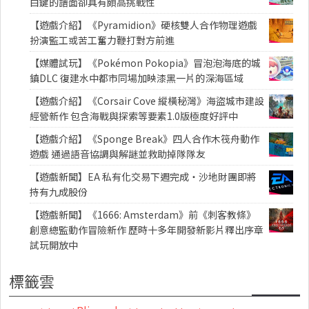
白鍵的譜面卻具有頗高挑戰性
【遊戲介紹】《Pyramidion》硬核雙人合作物理遊戲
扮演監工或苦工奮力鞭打對方前進
【媒體試玩】《Pokémon Pokopia》冒泡泡海底的城
鎮DLC 復建水中都市同場加映漆黑一片的深海區域
【遊戲介紹】《Corsair Cove 縱橫秘灣》海盜城市建設
經營新作 包含海戰與探索等要素1.0版極度好評中
【遊戲介紹】《Sponge Break》四人合作木筏舟動作
遊戲 通過語音協調與解謎並救助掉隊隊友
【遊戲新聞】EA 私有化交易下週完成・沙地財團即將
持有九成股份
【遊戲新聞】《1666: Amsterdam》前《刺客教條》
創意總監動作冒險新作 歷時十多年開發新影片釋出序章
試玩開放中
標籤雲