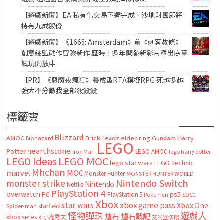
【遊戲新聞】EA 私有化交易下週完成・沙地財團即將
持有九成股份
【遊戲新聞】《1666: Amsterdam》前《刺客教條》
創意總監動作冒險新作 歷時十多年開發新影片釋出序章
試玩開放中
【PR】《惡魔夜瘋狂》養成型RTA模擬RPG 死越多越
強大不分敵我全部殺殺殺
標籤雲
Blizzard
AMOC
BrickHeadz
elden ring
Gundam
Harry
Biohazard
LEGO
hearthstone
Potter
LEGO AMOC
lego harry potter
Iron Man
LEGO MOC
LEGO Ideas
lego star wars
LEGO Technic
Mhchan
marvel
MOC
Monster Hunter
MONSTER HUNTER WORLD
Nintendo Switch
monster strike
Nintendo
Netflix
PlayStation 4
overwatch
ps5
PC
PlayStation 5
Pokemon
SDCC
Xbox
star wars
xbox game pass
Xbox One
starfield
Spider-man
怪物彈珠
遊戲人
爐石
爐石戰記
xbox series x
小島秀夫
艾爾登法環