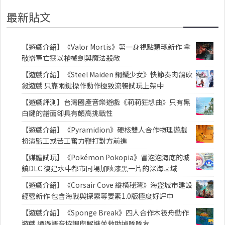
最新貼文
【遊戲介紹】《Valor Mortis》第一身視點類魂新作 拿
破崙軍亡靈以槍械劍與魔法殺敵
【遊戲介紹】《Steel Maiden 鋼鐵少女》快節奏肉鴿砍
殺遊戲 只靠兩鍵操作動作極致流暢試玩上架中
【遊戲評測】台灣國產音樂遊戲《莉莉狂想曲》只有黑
白鍵的譜面卻具有頗高挑戰性
【遊戲介紹】《Pyramidion》硬核雙人合作物理遊戲
扮演監工或苦工奮力鞭打對方前進
【媒體試玩】《Pokémon Pokopia》冒泡泡海底的城
鎮DLC 復建水中都市同場加映漆黑一片的深海區域
【遊戲介紹】《Corsair Cove 縱橫秘灣》海盜城市建設
經營新作 包含海戰與探索等要素1.0版極度好評中
【遊戲介紹】《Sponge Break》四人合作木筏舟動作
遊戲 通過語音協調與解謎並救助掉隊隊友