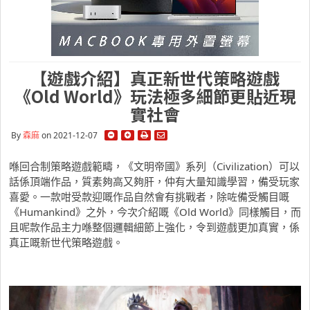
【遊戲介紹】真正新世代策略遊戲
《Old World》玩法極多細節更貼近現
實社會
By
森麻
on 2021-12-07
喺回合制策略遊戲範疇，《文明帝國》系列（Civilization）可以
話係頂端作品，質素夠高又夠肝，仲有大量知識學習，備受玩家
喜愛。一款咁受款迎嘅作品自然會有挑戰者，除咗備受觸目嘅
《Humankind》之外，今次介紹嘅《Old World》同樣觸目，而
且呢款作品主力喺整個邏輯細節上強化，令到遊戲更加真實，係
真正嘅新世代策略遊戲。