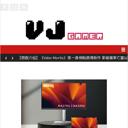
‹
›
【遊戲介紹】《Valor Mortis》第一身視點類魂新作 拿破崙軍亡靈以
槍械劍與魔法殺敵