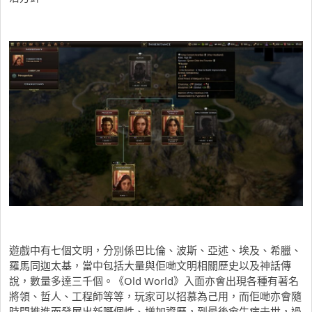
遊戲中有七個文明，分別係巴比倫、波斯、亞述、埃及、希臘、
羅馬同迦太基，當中包括大量與佢哋文明相關歷史以及神話傳
說，數量多達三千個。《Old World》入面亦會出現各種有著名
將領、哲人、工程師等等，玩家可以招慕為己用，而佢哋亦會隨
時間推進而發展出新嘅個性、增加資歷，到最後會生病去世，過