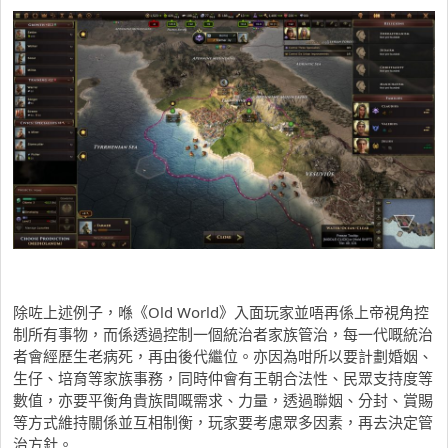
除咗上述例子，喺《Old World》入面玩家並唔再係上帝視角控
制所有事物，而係透過控制一個統治者家族管治，每一代嘅統治
者會經歷生老病死，再由後代繼位。亦因為咁所以要計劃婚姻、
生仔、培育等家族事務，同時仲會有王朝合法性、民眾支持度等
數值，亦要平衡角貴族間嘅需求、力量，透過聯姻、分封、賞賜
等方式維持關係並互相制衡，玩家要考慮眾多因素，再去決定管
治方針。