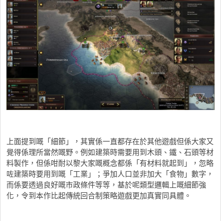
上面提到嘅「細節」，其實係一直都存在於其他遊戲但係大家又
覺得係理所當然嘅野。例如建築時需要用到木頭、鐵、石頭等材
料製作，但係咁耐以黎大家嘅概念都係「有材料就起到」，忽略
咗建築時要用到嘅「工業」；爭加人口並非加大「食物」數字，
而係要透過良好嘅市政條件等等，基於呢類型邏輯上嘅細節強
化，令到本作比起傳統回合制策略遊戲更加真實同具體。