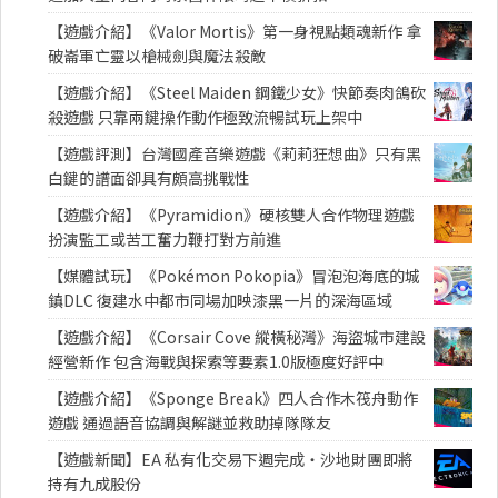
【遊戲介紹】《Valor Mortis》第一身視點類魂新作 拿
破崙軍亡靈以槍械劍與魔法殺敵
【遊戲介紹】《Steel Maiden 鋼鐵少女》快節奏肉鴿砍
殺遊戲 只靠兩鍵操作動作極致流暢試玩上架中
【遊戲評測】台灣國產音樂遊戲《莉莉狂想曲》只有黑
白鍵的譜面卻具有頗高挑戰性
【遊戲介紹】《Pyramidion》硬核雙人合作物理遊戲
扮演監工或苦工奮力鞭打對方前進
【媒體試玩】《Pokémon Pokopia》冒泡泡海底的城
鎮DLC 復建水中都市同場加映漆黑一片的深海區域
【遊戲介紹】《Corsair Cove 縱橫秘灣》海盜城市建設
經營新作 包含海戰與探索等要素1.0版極度好評中
【遊戲介紹】《Sponge Break》四人合作木筏舟動作
遊戲 通過語音協調與解謎並救助掉隊隊友
【遊戲新聞】EA 私有化交易下週完成・沙地財團即將
持有九成股份