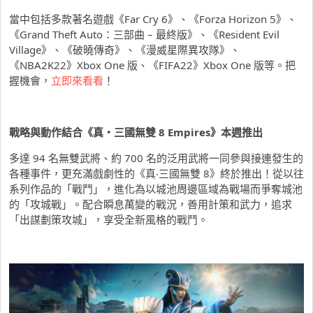
當中包括多款著名遊戲《Far Cry 6》、《Forza Horizon 5》、
《Grand Theft Auto：三部曲 – 最終版》、《Resident Evil
Village》、《破曉傳奇》、《漫威星際異攻隊》、
《NBA2K22》Xbox One 版、《FIFA22》Xbox One 版等。把
握機會，
立即來看看
！
戰略與動作結合《真・三國無雙
8 Empires
》本週推出
多達 94 名無雙武將、約 700 名的泛用武將一同參與接連發生的
各種事件，更充滿戲劇性的《真‧三國無雙 8》終於推出！從以往
系列作品的「戰鬥」，進化為以城池周邊區域為戰場而爭奪城池
的「攻城戰」。配合瞬息萬變的戰況，善用計策和武力，追求
「出謀劃策攻城」，享受全新風格的戰鬥。