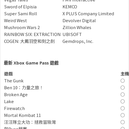
Sword of Elpisia
KEMCO
Super Sami Roll
‪X PLUS Company Limited
Weird West
Devolver Digital
Mushroom Wars 2
Zillion Whales
RAINBOW SIX: EXTRACTION
UBISOFT
COGEN: 大鳳羽空和刻之劍
Gemdrops, Inc.
最新
Xbox Game Pass
遊戲
遊戲
主機
The Gunk
○
Ben 10：力量之旅！
○
Broken Age
○
Lake
○
Firewatch
○
Mortal Kombat 11
○
汪汪隊立大功：拯救冒險灣
○
與Ryan競賽
○