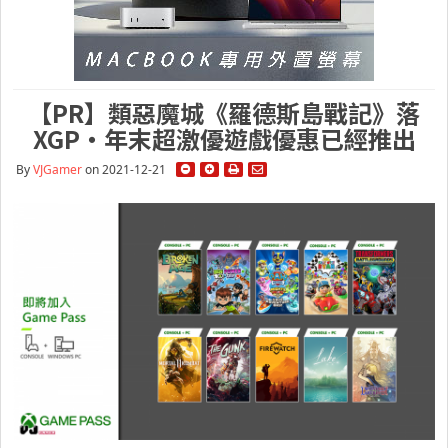
【PR】類惡魔城《羅德斯島戰記》落
XGP・年末超激優遊戲優惠已經推出
By
VJGamer
on 2021-12-21