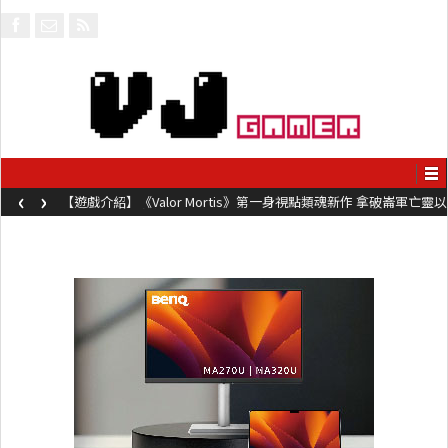
‹
›
【遊戲介紹】《Valor Mortis》第一身視點類魂新作 拿破崙軍亡靈以
槍械劍與魔法殺敵