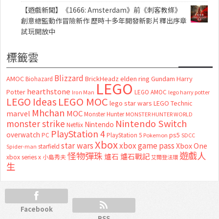
【遊戲新聞】《1666: Amsterdam》前《刺客教條》
創意總監動作冒險新作 歷時十多年開發新影片釋出序章
試玩開放中
標籤雲
Blizzard
AMOC
BrickHeadz
elden ring
Gundam
Harry
Biohazard
LEGO
hearthstone
Potter
LEGO AMOC
lego harry potter
Iron Man
LEGO MOC
LEGO Ideas
lego star wars
LEGO Technic
Mhchan
marvel
MOC
Monster Hunter
MONSTER HUNTER WORLD
Nintendo Switch
monster strike
Nintendo
Netflix
PlayStation 4
overwatch
ps5
PC
PlayStation 5
Pokemon
SDCC
Xbox
star wars
xbox game pass
Xbox One
starfield
Spider-man
怪物彈珠
遊戲人
爐石
爐石戰記
xbox series x
小島秀夫
艾爾登法環
生
Facebook
RSS