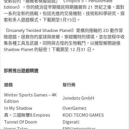
受歡迎的「獨裁者模擬遊戲」 《Tropico 5 – Penultimate
Edition》，你的統治從早期殖民時期擴展到 21 世紀之後，面對
一系列全新的挑戰，包括先進的交易機制、技術和科學研究、探
索和多人遊戲模式。下載期至1月15日。
《Insanely Twisted Shadow Planet》是橫向捲軸的 2D 動作冒
險遊戲，拯救你的星球與故鄉，穿越獨特的環境，並在旅程中收
集各種工具及武器，同時與古怪的生物戰鬥，以機智解開謎樣
Shadow Planet 的秘密！下載期至 12 月31 日。
即將推出遊戲精選
遊戲
發行商
Winter Sports Games – 4K
Joindots GmbH
Edition
In My Shadow
‪OverGamez
真・三國無雙8 Empires
‪KOEI TECMO GAMES
Tunnel Of Doom
Digerati
Vegas Tales
FMV Interactive