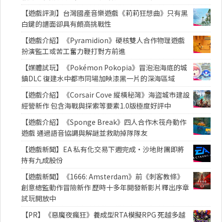
【遊戲評測】台灣國產音樂遊戲《莉莉狂想曲》只有黑
白鍵的譜面卻具有頗高挑戰性
【遊戲介紹】《Pyramidion》硬核雙人合作物理遊戲
扮演監工或苦工奮力鞭打對方前進
【媒體試玩】《Pokémon Pokopia》冒泡泡海底的城
鎮DLC 復建水中都市同場加映漆黑一片的深海區域
【遊戲介紹】《Corsair Cove 縱橫秘灣》海盜城市建設
經營新作 包含海戰與探索等要素1.0版極度好評中
【遊戲介紹】《Sponge Break》四人合作木筏舟動作
遊戲 通過語音協調與解謎並救助掉隊隊友
【遊戲新聞】EA 私有化交易下週完成・沙地財團即將
持有九成股份
【遊戲新聞】《1666: Amsterdam》前《刺客教條》
創意總監動作冒險新作 歷時十多年開發新影片釋出序章
試玩開放中
【PR】《惡魔夜瘋狂》養成型RTA模擬RPG 死越多越