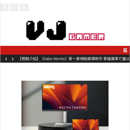
‹
›
【遊戲介紹】《Valor Mortis》第一身視點類魂新作 拿破崙軍亡靈以
槍械劍與魔法殺敵