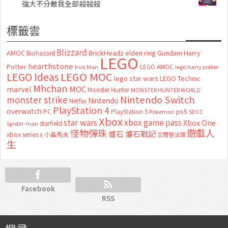
強大不分敵我全部殺殺殺
標籤雲
Blizzard
AMOC
BrickHeadz
elden ring
Gundam
Harry
Biohazard
LEGO
hearthstone
Potter
LEGO AMOC
lego harry potter
Iron Man
LEGO MOC
LEGO Ideas
lego star wars
LEGO Technic
Mhchan
marvel
MOC
Monster Hunter
MONSTER HUNTER WORLD
Nintendo Switch
monster strike
Nintendo
Netflix
PlayStation 4
overwatch
ps5
PC
PlayStation 5
Pokemon
SDCC
Xbox
star wars
xbox game pass
Xbox One
starfield
Spider-man
怪物彈珠
遊戲人
爐石
爐石戰記
xbox series x
小島秀夫
艾爾登法環
生
Facebook
RSS