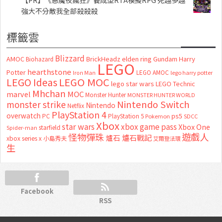
強大不分敵我全部殺殺殺
標籤雲
Blizzard
AMOC
BrickHeadz
elden ring
Gundam
Harry
Biohazard
LEGO
hearthstone
Potter
LEGO AMOC
lego harry potter
Iron Man
LEGO MOC
LEGO Ideas
lego star wars
LEGO Technic
Mhchan
marvel
MOC
Monster Hunter
MONSTER HUNTER WORLD
Nintendo Switch
monster strike
Nintendo
Netflix
PlayStation 4
overwatch
ps5
PC
PlayStation 5
Pokemon
SDCC
Xbox
star wars
xbox game pass
Xbox One
starfield
Spider-man
怪物彈珠
遊戲人
爐石
爐石戰記
xbox series x
小島秀夫
艾爾登法環
生
Facebook
RSS