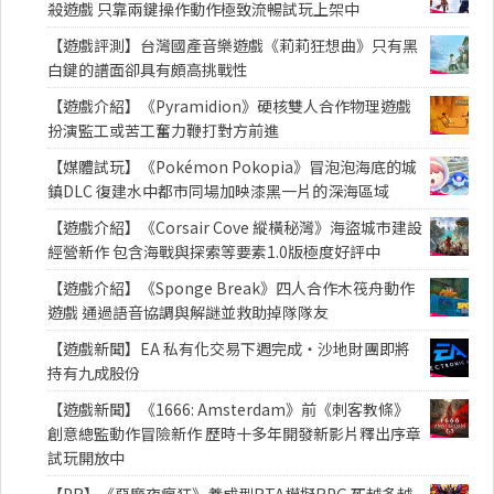
殺遊戲 只靠兩鍵操作動作極致流暢試玩上架中
【遊戲評測】台灣國產音樂遊戲《莉莉狂想曲》只有黑
白鍵的譜面卻具有頗高挑戰性
【遊戲介紹】《Pyramidion》硬核雙人合作物理遊戲
扮演監工或苦工奮力鞭打對方前進
【媒體試玩】《Pokémon Pokopia》冒泡泡海底的城
鎮DLC 復建水中都市同場加映漆黑一片的深海區域
【遊戲介紹】《Corsair Cove 縱橫秘灣》海盜城市建設
經營新作 包含海戰與探索等要素1.0版極度好評中
【遊戲介紹】《Sponge Break》四人合作木筏舟動作
遊戲 通過語音協調與解謎並救助掉隊隊友
【遊戲新聞】EA 私有化交易下週完成・沙地財團即將
持有九成股份
【遊戲新聞】《1666: Amsterdam》前《刺客教條》
創意總監動作冒險新作 歷時十多年開發新影片釋出序章
試玩開放中
【PR】《惡魔夜瘋狂》養成型RTA模擬RPG 死越多越