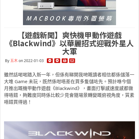
【遊戲新聞】爽快機甲動作遊戲
《Blackwind》以華麗招式迎戰外星人
大軍
By
五木
on 2022-01-03
雖然話啱啱踏入新一年，但係有睇開我哋嘅讀者相信都係儲落一
大堆 Game 未玩，既然係咁唔差在買多隻儲咗先。預計喺今個
月推出嘅機甲動作遊戲《Blackwind》，畫面打擊感速度感都做
得唔錯，夠難度同時係比較少見會隨場景轉變嘅俯視角度，質素
唔錯買得過！