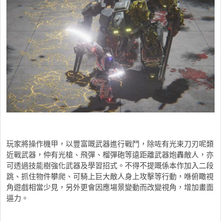
玩家將操作機甲，以豐富嘅武器進行戰鬥，除咗有光束刀刃呢類
近戰武器，仲有光槍、飛彈、榴彈砲等遠距離武器炮轟敵人，亦
可透過技能樹強化武器及學習招式。不得不提嘅係本作加入二段
跳、抓住物件攀爬、可騎上巨大敵人身上攻擊等行動，喺俯瞰視
角遊戲相當少見，另外更會因應場景變動而改變視角，增加畫面
逼力。