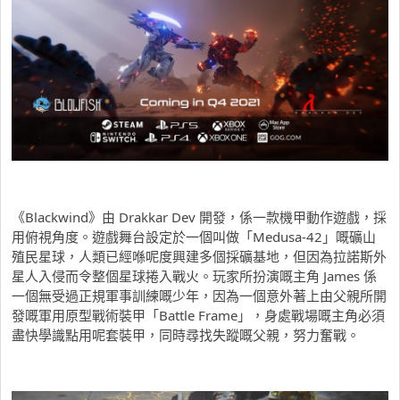
《Blackwind》由 Drakkar Dev 開發，係一款機甲動作遊戲，採
用俯視角度。遊戲舞台設定於一個叫做「Medusa-42」嘅礦山
殖民星球，人類已經喺呢度興建多個採礦基地，但因為拉諾斯外
星人入侵而令整個星球捲入戰火。玩家所扮演嘅主角 James 係
一個無受過正規軍事訓練嘅少年，因為一個意外著上由父親所開
發嘅軍用原型戰術裝甲「Battle Frame」，身處戰場嘅主角必須
盡快學識點用呢套裝甲，同時尋找失蹤嘅父親，努力奮戰。