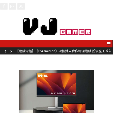
‹
›
【遊戲介紹】《Pyramidion》硬核雙人合作物理遊戲 扮演監工或苦
工奮力鞭打對方前進