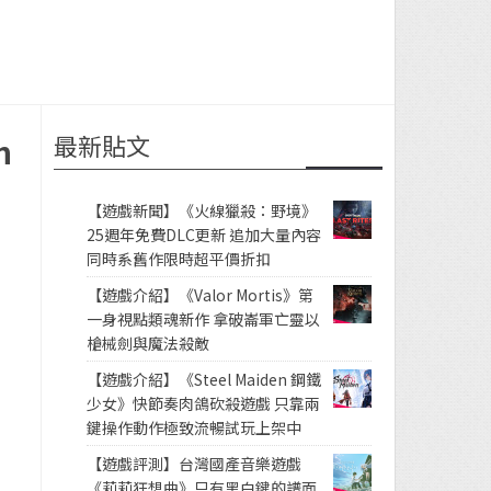
最新貼文
h
【遊戲新聞】《火線獵殺：野境》
25週年免費DLC更新 追加大量內容
同時系舊作限時超平價折扣
【遊戲介紹】《Valor Mortis》第
一身視點類魂新作 拿破崙軍亡靈以
槍械劍與魔法殺敵
【遊戲介紹】《Steel Maiden 鋼鐵
少女》快節奏肉鴿砍殺遊戲 只靠兩
鍵操作動作極致流暢試玩上架中
【遊戲評測】台灣國產音樂遊戲
《莉莉狂想曲》只有黑白鍵的譜面