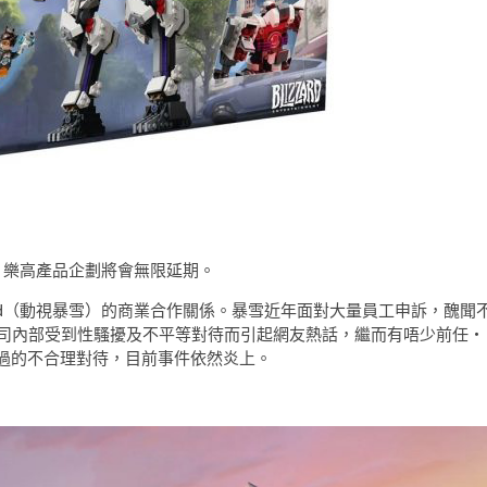
tch 2》樂高產品企劃將會無限延期。
Blizzard（動視暴雪）的商業合作關係。暴雪近年面對大量員工申訴，醜聞
訴於公司內部受到性騷擾及不平等對待而引起網友熱話，繼而有唔少前任・
過的不合理對待，目前事件依然炎上。