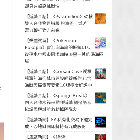
卻具有頗高挑戰性
【遊戲介紹】《Pyramidion》硬核
雙人合作物理遊戲 扮演監工或苦工
奮力鞭打對方前進
【媒體試玩】《Pokémon
Pokopia》冒泡泡海底的城鎮DLC
復建水中都市同場加映漆黑一片的深海區
域
【遊戲介紹】《Corsair Cove 縱橫
秘灣》海盜城市建設經營新作 包含
海戰與探索等要素1.0版極度好評中
不
【遊戲介紹】《Sponge Break》
四人合作木筏舟動作遊戲 通過語音
協調與解謎並救助掉隊隊友
【遊戲新聞】EA 私有化交易下週完
成・沙地財團即將持有九成股份
【遊戲新聞】《1666: