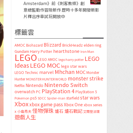
Amsterdam》前《刺客教條》創
意總監動作冒險新作 歷時十多年開發新影
片釋出序章試玩開放中
標籤雲
Blizzard
AMOC
BrickHeadz
elden ring
Biohazard
hearthstone
Gundam
Harry Potter
Iron Man
LEGO
LEGO
LEGO AMOC
lego harry potter
LEGO MOC
Ideas
lego star wars
Mhchan
marvel
MOC
LEGO Technic
Monster
monster strike
Hunter
MONSTER HUNTER WORLD
Nintendo Switch
Nintendo
Netflix
PlayStation 4
overwatch
PC
PlayStation 5
star wars
ps5
starfield
Pokemon
SDCC
Spider-man
Xbox
xbox game pass
Xbox One
xbox series
怪物彈珠
爐石
爐石戰記
x
小島秀夫
艾爾登法環
遊戲人生