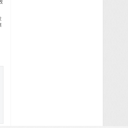
改
狀
業