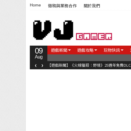
Home
徵稿與業務合作
關於我們
09
遊戲新聞
遊戲攻略
玩物快訊
Aug
‹
›
【遊戲新聞】《火線獵殺：野境》25週年免費DL