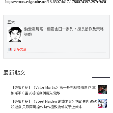
五木
動漫電玩宅，極愛金田一系列，擅長動作及策略
遊戲
更多文章
最新貼文
【遊戲介紹】《Valor Mortis》第一身視點類魂新作 拿
破崙軍亡靈以槍械劍與魔法殺敵
【遊戲介紹】《Steel Maiden 鋼鐵少女》快節奏肉鴿砍
殺遊戲 只靠兩鍵操作動作極致流暢試玩上架中