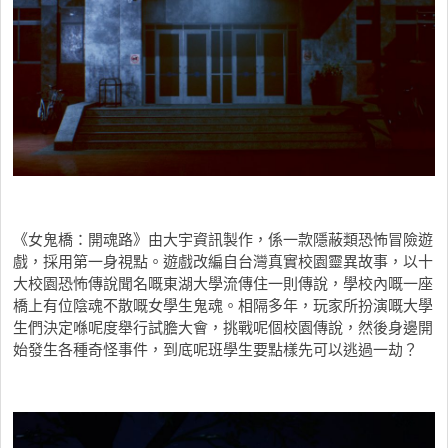
《女鬼橋：開魂路》由大宇資訊製作，係一款隱蔽類恐怖冒險遊
戲，採用第一身視點。遊戲改編自台灣真實校園靈異故事，以十
大校園恐怖傳說聞名嘅東湖大學流傳住一則傳說，學校內嘅一座
橋上有位陰魂不散嘅女學生鬼魂。相隔多年，玩家所扮演嘅大學
生們決定喺呢度舉行試膽大會，挑戰呢個校園傳說，然後身邊開
始發生各種奇怪事件，到底呢班學生要點樣先可以逃過一劫？