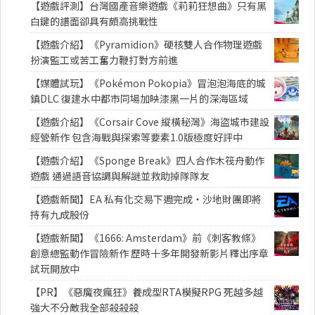
【遊戲評測】台灣國產音樂遊戲《莉莉狂想曲》只有黑
白鍵的譜面卻具有頗高挑戰性
【遊戲介紹】《Pyramidion》硬核雙人合作物理遊戲
扮演監工或苦工奮力鞭打對方前進
【媒體試玩】《Pokémon Pokopia》冒泡泡海底的城
鎮DLC 復建水中都市同場加映漆黑一片的深海區域
【遊戲介紹】《Corsair Cove 縱橫秘灣》海盜城市建設
經營新作 包含海戰與探索等要素1.0版極度好評中
【遊戲介紹】《Sponge Break》四人合作木筏舟動作
遊戲 通過語音協調與解謎並救助掉隊隊友
【遊戲新聞】EA 私有化交易下週完成・沙地財團即將
持有九成股份
【遊戲新聞】《1666: Amsterdam》前《刺客教條》
創意總監動作冒險新作 歷時十多年開發新影片釋出序章
試玩開放中
【PR】《惡魔夜瘋狂》養成型RTA模擬RPG 死越多越
強大不分敵我全部殺殺殺