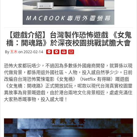
【遊戲介紹】台灣製作恐怖遊戲 《女鬼
橋：開魂路》於深夜校園挑戰試膽大會
By
五木
on 2022-02-14
恐怖大家都玩唔少，不過因為多數係外國廠商開發，就算係以現
代做背景，都係用返外國社區、人物，投入感自然爭少少。日前
改編自台灣恐怖驚悚電影《女鬼橋》（Netflix 有得睇）嘅遊戲
《女鬼橋：開魂路》正式開放試玩，呢款以現代台灣真實校園靈
異故事為背景嘅遊戲，由於港台兩地文化背景相近，處處充滿住
大家熟悉嘅事物，投入感大增！