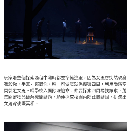
玩家喺整個探索過程中隨時都要準備逃跑，因為女鬼會突然現身
獵殺你，手無寸鐵嘅你，唯一可做嘅就係觀察四周，利用隱蔽空
間躲避女鬼。喺學校入面除咗逃命，仲要探索四周尋找線索，蒐
集關鍵物品破解機關謎題，順便探查校園內隱藏嘅謎團，拼湊出
女鬼背後嘅真相。