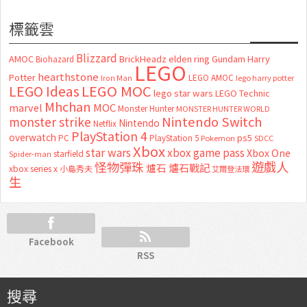
標籤雲
Blizzard
AMOC
BrickHeadz
elden ring
Gundam
Harry
Biohazard
LEGO
hearthstone
Potter
LEGO AMOC
lego harry potter
Iron Man
LEGO MOC
LEGO Ideas
lego star wars
LEGO Technic
Mhchan
marvel
MOC
Monster Hunter
MONSTER HUNTER WORLD
Nintendo Switch
monster strike
Nintendo
Netflix
PlayStation 4
overwatch
ps5
PC
PlayStation 5
Pokemon
SDCC
Xbox
star wars
xbox game pass
Xbox One
starfield
Spider-man
怪物彈珠
遊戲人
爐石
爐石戰記
xbox series x
小島秀夫
艾爾登法環
生
Facebook
RSS
搜尋