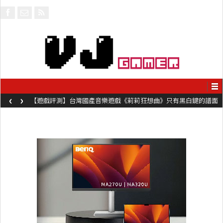
‹
›
【遊戲評測】台灣國產音樂遊戲《莉莉狂想曲》只有黑白鍵的譜面
卻具有頗高挑戰性