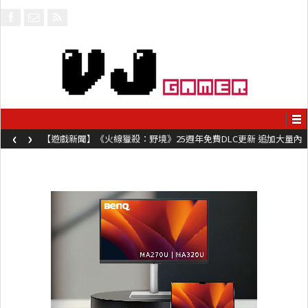
‹
›
【遊戲新聞】《火線獵殺：野境》25週年免費DLC更新 追加大量內
容同時系舊作限時超平價折扣