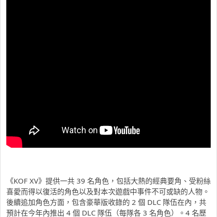
《KOF XV》提供一共 39 名角色，包括大熱的經典要角、受粉絲
喜愛而得以復活的角色以及對本次遊戲中事件不可或缺的人物。
後續追加角色方面，包含豪華版收錄的 2 個 DLC 隊伍在內，共
預計在今年內推出 4 個 DLC 隊伍（每隊各 3 名角色）。4 名歷