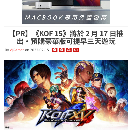
【PR】《KOF 15》將於 2 月 17 日推
出・預購豪華版可提早三天遊玩
By
VJGamer
on 2022-02-15