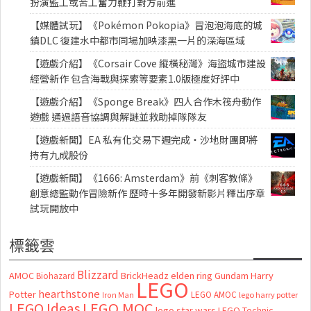
扮演監工或苦工奮力鞭打對方前進
【媒體試玩】《Pokémon Pokopia》冒泡泡海底的城
鎮DLC 復建水中都市同場加映漆黑一片的深海區域
【遊戲介紹】《Corsair Cove 縱橫秘灣》海盜城市建設
經營新作 包含海戰與探索等要素1.0版極度好評中
【遊戲介紹】《Sponge Break》四人合作木筏舟動作
遊戲 通過語音協調與解謎並救助掉隊隊友
【遊戲新聞】EA 私有化交易下週完成・沙地財團即將
持有九成股份
【遊戲新聞】《1666: Amsterdam》前《刺客教條》
創意總監動作冒險新作 歷時十多年開發新影片釋出序章
試玩開放中
標籤雲
Blizzard
AMOC
BrickHeadz
elden ring
Gundam
Harry
Biohazard
LEGO
hearthstone
Potter
LEGO AMOC
lego harry potter
Iron Man
LEGO MOC
LEGO Ideas
lego star wars
LEGO Technic