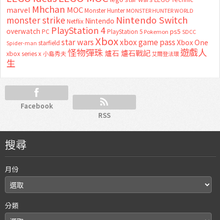
Mhchan
marvel
MOC
Monster Hunter
MONSTER HUNTER WORLD
Nintendo Switch
monster strike
Nintendo
Netflix
PlayStation 4
overwatch
ps5
PC
PlayStation 5
Pokemon
SDCC
Xbox
star wars
xbox game pass
Xbox One
starfield
Spider-man
怪物彈珠
遊戲人
爐石
爐石戰記
xbox series x
小島秀夫
艾爾登法環
生
Facebook
RSS
搜尋
月份
分類