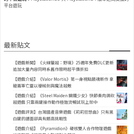
平台遊玩
最新貼文
【遊戲新聞】《火線獵殺：野境》25週年免費DLC更新
追加大量內容同時系舊作限時超平價折扣
【遊戲介紹】《Valor Mortis》第一身視點類魂新作 拿
破崙軍亡靈以槍械劍與魔法殺敵
【遊戲介紹】《Steel Maiden 鋼鐵少女》快節奏肉鴿砍
殺遊戲 只靠兩鍵操作動作極致流暢試玩上架中
【遊戲評測】台灣國產音樂遊戲《莉莉狂想曲》只有黑
白鍵的譜面卻具有頗高挑戰性
【遊戲介紹】《Pyramidion》硬核雙人合作物理遊戲