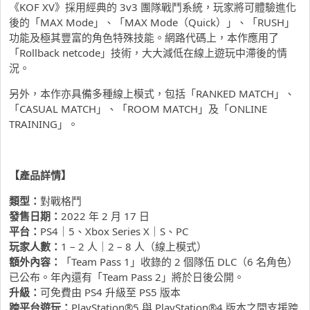
《KOF XV》採用經典的 3v3 團隊戰鬥系統，玩家將可體驗進化
後的「MAX Mode」、「MAX Mode（Quick）」、「RUSH」
功能及極其豐富的角色特殊技能。網路代碼上，本作應用了
「Rollback netcode」技術，大大減低在線上遊玩中滯後的情
況。
另外，本作亦具備多種線上模式，包括「RANKED MATCH」、
「CASUAL MATCH」、「ROOM MATCH」及「ONLINE
TRAINING」。
【產
品詳情】
類型：
對戰格鬥
發售日期：
2022 年 2 月 17 日
平台
：
PS4｜5、Xbox Series X｜S、PC
玩家人數
：
1 – 2 人｜2 – 8 人（線上模式）
額外內容
：
「Team Pass 1」收錄的 2 個隊伍 DLC（6 名角色）
已公布。年內還有「Team Pass 2」將於日後公開。
升級：
可免費由 PS4 升級至 PS5 版本
跨平台遊玩：
PlayStation®5 與 PlayStation®4 版本之間支援跨