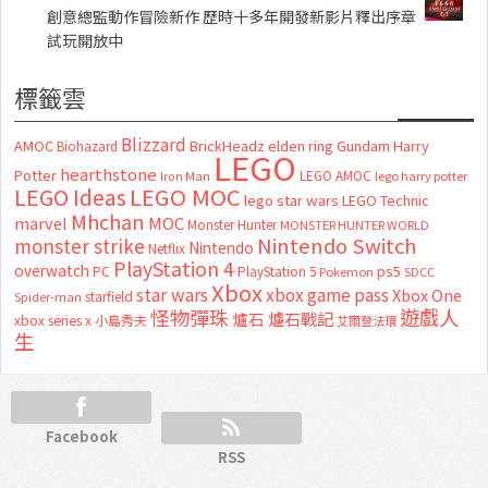
創意總監動作冒險新作 歷時十多年開發新影片釋出序章
試玩開放中
標籤雲
Blizzard
AMOC
BrickHeadz
elden ring
Gundam
Harry
Biohazard
LEGO
hearthstone
Potter
LEGO AMOC
lego harry potter
Iron Man
LEGO MOC
LEGO Ideas
lego star wars
LEGO Technic
Mhchan
marvel
MOC
Monster Hunter
MONSTER HUNTER WORLD
Nintendo Switch
monster strike
Nintendo
Netflix
PlayStation 4
overwatch
ps5
PC
PlayStation 5
Pokemon
SDCC
Xbox
star wars
xbox game pass
Xbox One
starfield
Spider-man
怪物彈珠
遊戲人
爐石
爐石戰記
xbox series x
小島秀夫
艾爾登法環
生
Facebook
RSS