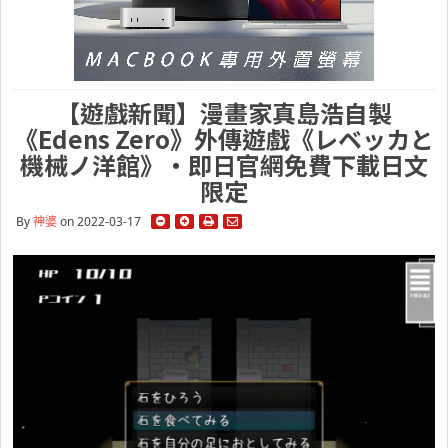
【遊戲新聞】漫畫家真島浩自製
《Edens Zero》外傳遊戲《レベッカと
機械ノ洋館》・即日官網免費下載日文
限定
By
神婆
on 2022-03-17