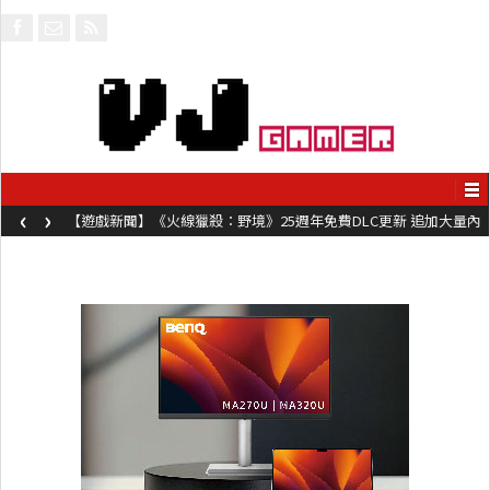
‹
›
【遊戲新聞】《火線獵殺：野境》25週年免費DLC更新 追加大量內
容同時系舊作限時超平價折扣