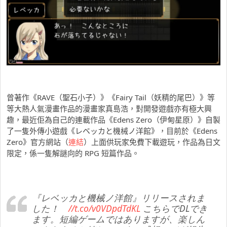
曾著作《RAVE（聖石小子）》《Fairy Tail（妖精的尾巴）》等
等大熱人氣漫畫作品的漫畫家真島浩，對開發遊戲亦有極大興
趣，最近佢為自己的連載作品《Edens Zero（伊甸星原）》自製
了一隻外傳小遊戲《レベッカと機械ノ洋館》，目前於《Edens
Zero》官方網站（
連結
）上面供玩家免費下載遊玩，作品為日文
限定，係一隻解謎向的 RPG 短篇作品。
『レベッカと機械ノ洋館』リリースされま
した！
//t.co/v0VDpdTdKL
こちらでDLでき
ます。短編ゲームではありますが、楽しん