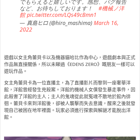
でもらえると嬉しいです。感想、バグ報告
など、お待ちしております！
#機械ノ洋
館
pic.twitter.com/LQs49cBmn1
— 真島ヒロ (@hiro_mashima)
March 16,
2022
遊戲以女主角蕾貝卡以及機器貓哈比作為中心，遊戲劇本與正式
作品無直接關係，所以未睇過《EDENS ZERO》嘅朋友一樣可以
遊玩作品。
女主角蕾貝卡為一位直播主，為了直播影片而黎到一座奢華洋
館，洋館曾經發生兇殺案。洋館的機械人女僕發生暴走事件，因
此殺害了洋館的主人；主人的鬼魂從此就冤魂不散地於館內徘
徊。蕾貝卡來到洋館後，卻被人襲擊而失去意識，醒來之後就發
現自己被困在地牢裡面。玩家必須進行探索與解謎才能脫出洋
館。