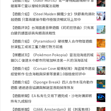
【遊戲介紹】《Valor Mortis》第一身視點類魂新作 拿
破崙軍亡靈以槍械劍與魔法殺敵
【遊戲介紹】《Steel Maiden 鋼鐵少女》快節奏肉鴿砍
殺遊戲 只靠兩鍵操作動作極致流暢試玩上架中
【遊戲評測】台灣國產音樂遊戲《莉莉狂想曲》只有黑
白鍵的譜面卻具有頗高挑戰性
【遊戲介紹】《Pyramidion》硬核雙人合作物理遊戲
扮演監工或苦工奮力鞭打對方前進
【媒體試玩】《Pokémon Pokopia》冒泡泡海底的城
鎮DLC 復建水中都市同場加映漆黑一片的深海區域
【遊戲介紹】《Corsair Cove 縱橫秘灣》海盜城市建設
經營新作 包含海戰與探索等要素1.0版極度好評中
【遊戲介紹】《Sponge Break》四人合作木筏舟動作
遊戲 通過語音協調與解謎並救助掉隊隊友
【遊戲新聞】EA 私有化交易下週完成・沙地財團即將
持有九成股份
【遊戲新聞】《1666: Amsterdam》前《刺客教條》