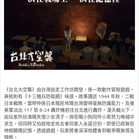
《台北大空襲》由台灣迷走工作坊開發，係一款動作冒險遊戲，
美術則有《十三機兵防衛圈》味道。故事講述 1944 年秋，二戰
日本戰敗，當時仲係日本殖民地嘅台灣變得毫無防護能力，及後
美軍派出 117 架 B-24 轟炸機前往台北進行轟炸。漫天戰火下，
由玩家所扮演嘅失憶少女清子，與佢嘅小狗同伴小黑努力喺城中
求生，但同時又怕就咁走咗去會同家人永遠分別，即使已經無佢
哋相關嘅記憶。透過遊戲，玩家將會深深咁體會到戰爭嘅無情及
殘酷。