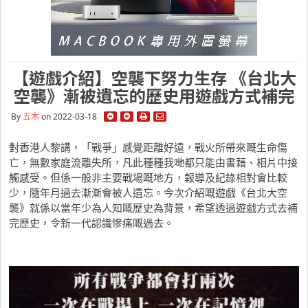
【遊戲介紹】空襲下努力生存 《台北大
空襲》漸被遺忘的歷史用遊戲方式補完
By
五木
on 2022-03-18
對香港人黎講，「戰爭」感覺距離好遠，戰火所帶來嘅生命傷
亡，無數家庭流離失所，凡此種種我哋都只能由書藉、相片中接
觸感受。但係一般非主要戰場嘅地方，報導及紀錄相對會比較
少，隨年月過去漸漸會被人遺忘。今次介紹嘅遊戲《台北大空
襲》就係以當年少為人知嘅歷史為背景，希望透過遊戲方式去補
完歷史，令新一代認識慘痛嘅過去。