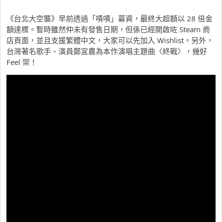
《台北大空襲》早前透過「嘖嘖」募資，最終大超額以 28 倍金
額達標。暫時雖然仲未有發售日期，但係已經開啟咗 Steam 商
店頁面，並且支援繁體中文，大家可以先加入 Wishlist。另外，
台灣著名歌手、演員鄭宜農為本作演唱主題曲〈終戰〉，幾好
Feel 架！