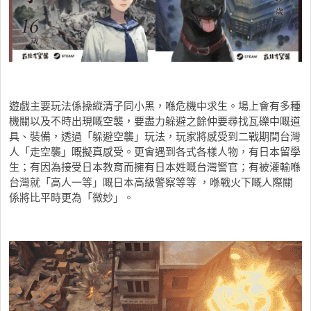
遊戲主要玩法係操縱清子同小黑，喺危機中求生。場上會有多種
機關以及不時出現嘅空襲，要盡力躲避之餘仲要尋找瓦礫中嘅道
具、裝備，透過「躲避空襲」玩法，玩家將感受到二戰期間台灣
人「走空襲」嘅擬真感受。更會遇到各式各樣人物，有日本留學
生；有因為接受日本教育而擁有日本姓嘅台灣警官；有被灌輸喺
台灣就「高人一等」嘅日本高級警察等等 ，喺戰火下嘅人際關
係將比平時更為「微妙」。