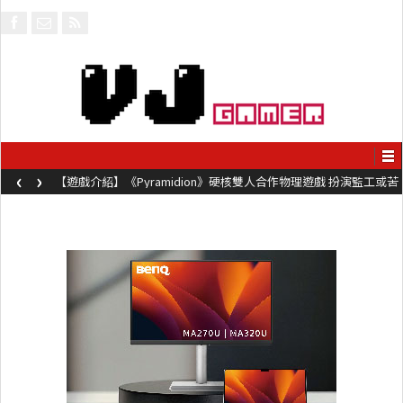
‹
›
【遊戲介紹】《Pyramidion》硬核雙人合作物理遊戲 扮演監工或苦
工奮力鞭打對方前進