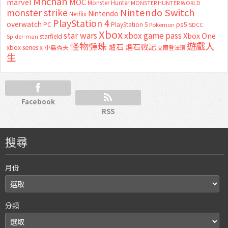
Mhchan
marvel
MOC
Monster Hunter
MONSTER HUNTER WORLD
Nintendo Switch
monster strike
Nintendo
Netflix
PlayStation 4
overwatch
ps5
PC
PlayStation 5
Pokemon
SDCC
Xbox
star wars
xbox game pass
Xbox One
starfield
Spider-man
怪物彈珠
遊戲人
爐石
爐石戰記
xbox series x
小島秀夫
艾爾登法環
生
Facebook
RSS
搜尋
月份
分類