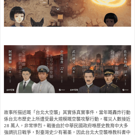
故事所描述嘅「台北大空襲」其實係真實事件，當年嘅轟炸行動
係台北市歷史上所遭受最大規模嘅空襲攻擊行動，罹災人數接近
28 萬人，非常慘烈。戰後由於中華民國政府喺歷史教育中大多
強調抗日戰爭，對臺灣史少有著墨，因此台北大空襲喺教科書中