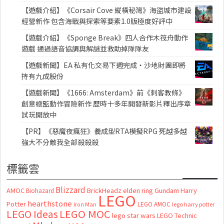
【遊戲介紹】《Corsair Cove 縱橫秘灣》海盜城市建設
經營新作 包含海戰與探索等要素1.0版極度好評中
【遊戲介紹】《Sponge Break》四人合作木筏舟動作
遊戲 通過語音協調與解謎並救助掉隊隊友
【遊戲新聞】EA 私有化交易下週完成・沙地財團即將
持有九成股份
【遊戲新聞】《1666: Amsterdam》前《刺客教條》
創意總監動作冒險新作 歷時十多年開發新影片釋出序章
試玩開放中
【PR】《惡魔夜瘋狂》養成型RTA模擬RPG 死越多越
強大不分敵我全部殺殺殺
標籤雲
Blizzard
AMOC
BrickHeadz
elden ring
Gundam
Harry
Biohazard
LEGO
hearthstone
Potter
LEGO AMOC
lego harry potter
Iron Man
LEGO MOC
LEGO Ideas
lego star wars
LEGO Technic