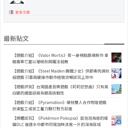
更多文章
最新貼文
【遊戲介紹】《Valor Mortis》第一身視點類魂新作 拿
破崙軍亡靈以槍械劍與魔法殺敵
【遊戲介紹】《Steel Maiden 鋼鐵少女》快節奏肉鴿砍
殺遊戲 只靠兩鍵操作動作極致流暢試玩上架中
【遊戲評測】台灣國產音樂遊戲《莉莉狂想曲》只有黑
白鍵的譜面卻具有頗高挑戰性
【遊戲介紹】《Pyramidion》硬核雙人合作物理遊戲
扮演監工或苦工奮力鞭打對方前進
【媒體試玩】《Pokémon Pokopia》冒泡泡海底的城
鎮DLC 復建水中都市同場加映漆黑一片的深海區域