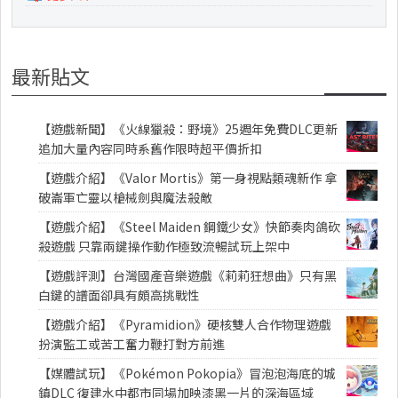
最新貼文
【遊戲新聞】《火線獵殺：野境》25週年免費DLC更新
追加大量內容同時系舊作限時超平價折扣
【遊戲介紹】《Valor Mortis》第一身視點類魂新作 拿
破崙軍亡靈以槍械劍與魔法殺敵
【遊戲介紹】《Steel Maiden 鋼鐵少女》快節奏肉鴿砍
殺遊戲 只靠兩鍵操作動作極致流暢試玩上架中
【遊戲評測】台灣國產音樂遊戲《莉莉狂想曲》只有黑
白鍵的譜面卻具有頗高挑戰性
【遊戲介紹】《Pyramidion》硬核雙人合作物理遊戲
扮演監工或苦工奮力鞭打對方前進
【媒體試玩】《Pokémon Pokopia》冒泡泡海底的城
鎮DLC 復建水中都市同場加映漆黑一片的深海區域