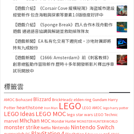
【遊戲介紹】《Corsair Cove 縱橫秘灣》海盜城市建設
經營新作 包含海戰與探索等要素1.0版極度好評中
【遊戲介紹】《Sponge Break》四人合作木筏舟動作
遊戲 通過語音協調與解謎並救助掉隊隊友
【遊戲新聞】EA 私有化交易下週完成・沙地財團即將
持有九成股份
【遊戲新聞】《1666: Amsterdam》前《刺客教條》
創意總監動作冒險新作 歷時十多年開發新影片釋出序章
試玩開放中
標籤雲
Blizzard
AMOC
BrickHeadz
elden ring
Gundam
Harry
Biohazard
LEGO
hearthstone
Potter
LEGO AMOC
lego harry potter
Iron Man
LEGO MOC
LEGO Ideas
lego star wars
LEGO Technic
Mhchan
marvel
MOC
Monster Hunter
MONSTER HUNTER WORLD
Nintendo Switch
monster strike
Nintendo
Netflix
PlayStation 4
overwatch
ps5
PC
PlayStation 5
Pokemon
SDCC