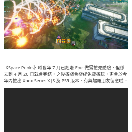
《Space Punks》喺舊年 7 月已經喺 Epic 做緊搶先體驗，但係
去到 4 月 20 日就會完結，之後遊戲會變成免費遊玩，更會於今
年內推出 Xbox Series X|S 及 PS5 版本，有興趣嘅朋友留意啦。