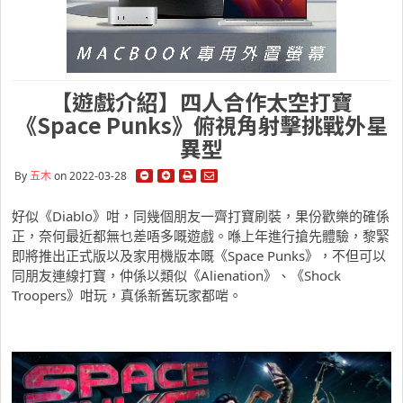
【遊戲介紹】四人合作太空打寶
《Space Punks》俯視角射擊挑戰外星
異型
By
五木
on 2022-03-28
好似《Diablo》咁，同幾個朋友一齊打寶刷裝，果份歡樂的確係
正，奈何最近都無乜差唔多嘅遊戲。喺上年進行搶先體驗，黎緊
即將推出正式版以及家用機版本嘅《Space Punks》，不但可以
同朋友連線打寶，仲係以類似《Alienation》、《Shock
Troopers》咁玩，真係新舊玩家都啱。