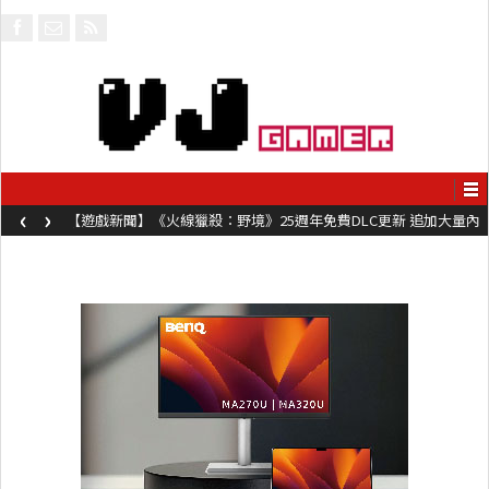
‹
›
【遊戲新聞】《火線獵殺：野境》25週年免費DLC更新 追加大量內
容同時系舊作限時超平價折扣