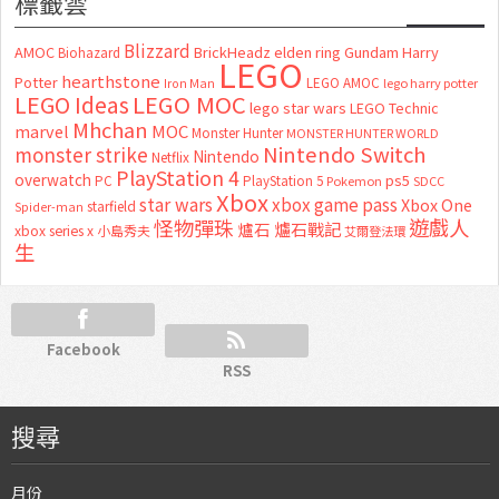
標籤雲
Blizzard
AMOC
BrickHeadz
elden ring
Gundam
Harry
Biohazard
LEGO
hearthstone
Potter
LEGO AMOC
lego harry potter
Iron Man
LEGO MOC
LEGO Ideas
lego star wars
LEGO Technic
Mhchan
marvel
MOC
Monster Hunter
MONSTER HUNTER WORLD
Nintendo Switch
monster strike
Nintendo
Netflix
PlayStation 4
overwatch
ps5
PC
PlayStation 5
Pokemon
SDCC
Xbox
star wars
xbox game pass
Xbox One
starfield
Spider-man
怪物彈珠
遊戲人
爐石
爐石戰記
xbox series x
小島秀夫
艾爾登法環
生
Facebook
RSS
搜尋
月份