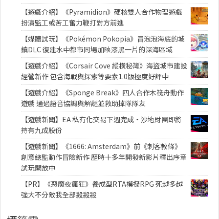
【遊戲介紹】《Pyramidion》硬核雙人合作物理遊戲
扮演監工或苦工奮力鞭打對方前進
【媒體試玩】《Pokémon Pokopia》冒泡泡海底的城
鎮DLC 復建水中都市同場加映漆黑一片的深海區域
【遊戲介紹】《Corsair Cove 縱橫秘灣》海盜城市建設
經營新作 包含海戰與探索等要素1.0版極度好評中
【遊戲介紹】《Sponge Break》四人合作木筏舟動作
遊戲 通過語音協調與解謎並救助掉隊隊友
【遊戲新聞】EA 私有化交易下週完成・沙地財團即將
持有九成股份
【遊戲新聞】《1666: Amsterdam》前《刺客教條》
創意總監動作冒險新作 歷時十多年開發新影片釋出序章
試玩開放中
【PR】《惡魔夜瘋狂》養成型RTA模擬RPG 死越多越
強大不分敵我全部殺殺殺