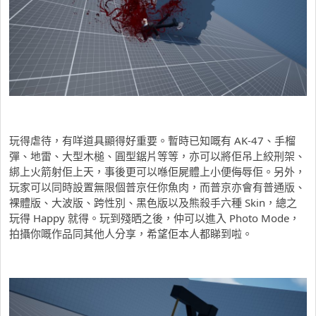
玩得虐待，有咩道具顯得好重要。暫時已知嘅有 AK-47、手榴
彈、地雷、大型木槌、圓型鋸片等等，亦可以將佢吊上絞刑架、
綁上火箭射佢上天，事後更可以喺佢屍體上小便侮辱佢。另外，
玩家可以同時設置無限個普京任你魚肉，而普京亦會有普通版、
裸體版、大波版、跨性別、黑色版以及熊殺手六種 Skin，總之
玩得 Happy 就得。玩到殘晒之後，仲可以進入 Photo Mode，
拍攝你嘅作品同其他人分享，希望佢本人都睇到啦。