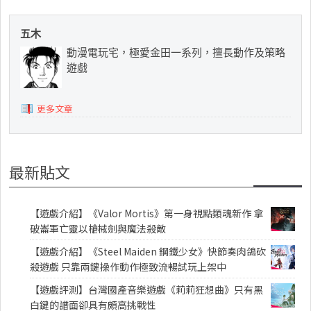
五木
動漫電玩宅，極愛金田一系列，擅長動作及策略
遊戲
更多文章
最新貼文
【遊戲介紹】《Valor Mortis》第一身視點類魂新作 拿
破崙軍亡靈以槍械劍與魔法殺敵
【遊戲介紹】《Steel Maiden 鋼鐵少女》快節奏肉鴿砍
殺遊戲 只靠兩鍵操作動作極致流暢試玩上架中
【遊戲評測】台灣國產音樂遊戲《莉莉狂想曲》只有黑
白鍵的譜面卻具有頗高挑戰性