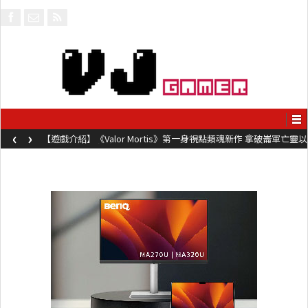
‹
›
【遊戲介紹】《Valor Mortis》第一身視點類魂新作 拿破崙軍亡靈以
槍械劍與魔法殺敵