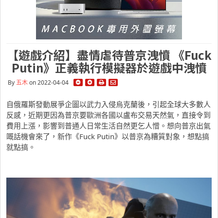
【遊戲介紹】盡情虐待普京洩憤 《Fuck
Putin》正義執行模擬器於遊戲中洩憤
By
五木
on 2022-04-04
自俄羅斯發動展爭企圖以武力入侵烏克蘭後，引起全球大多數人
反感，近期更因為普京要歐洲各國以盧布交易天然氣，直接令到
費用上漲，影響到普通人日常生活自然更乞人憎。想向普京出氣
嘅話機會來了，新作《Fuck Putin》以普京為糟質對象，想點搞
就點搞。