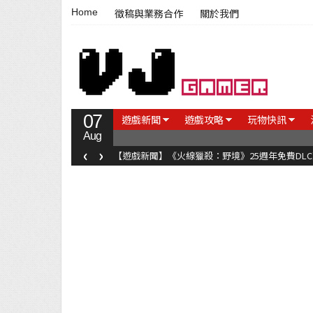
Home
徵稿與業務合作
關於我們
07
遊戲新聞
遊戲攻略
玩物快訊
Aug
‹
›
【遊戲新聞】《火線獵殺：野境》25週年免費DL