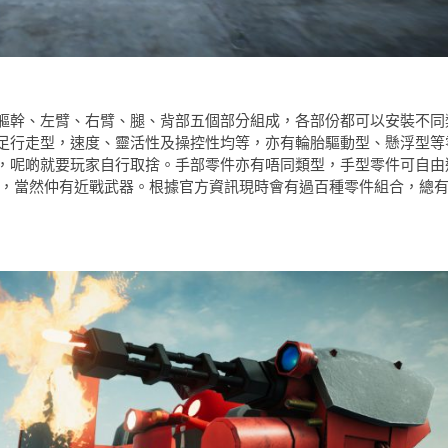
軀幹、左臂、右臂、腿、背部五個部分組成，各部份都可以安裝不同
足行走型，速度、靈活性及操控性均等，亦有輪胎驅動型、懸浮型等
，呢啲就要玩家自行取捨。手部零件亦有唔同類型，手型零件可自由
型，當然仲有近戰武器。根據官方資訊現時會有過百種零件組合，總