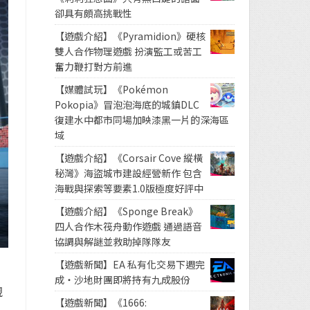
卻具有頗高挑戰性
【遊戲介紹】《Pyramidion》硬核
雙人合作物理遊戲 扮演監工或苦工
奮力鞭打對方前進
【媒體試玩】《Pokémon
Pokopia》冒泡泡海底的城鎮DLC
復建水中都市同場加映漆黑一片的深海區
域
【遊戲介紹】《Corsair Cove 縱橫
秘灣》海盜城市建設經營新作 包含
海戰與探索等要素1.0版極度好評中
【遊戲介紹】《Sponge Break》
四人合作木筏舟動作遊戲 通過語音
協調與解謎並救助掉隊隊友
【遊戲新聞】EA 私有化交易下週完
成・沙地財團即將持有九成股份
視
【遊戲新聞】《1666: