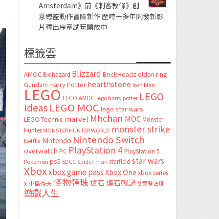
Amsterdam》前《刺客教條》創
意總監動作冒險新作 歷時十多年開發新影
片釋出序章試玩開放中
標籤雲
Blizzard
AMOC
BrickHeadz
elden ring
Biohazard
hearthstone
Gundam
Harry Potter
Iron Man
LEGO
LEGO
LEGO AMOC
lego harry potter
LEGO MOC
Ideas
lego star wars
Mhchan
marvel
MOC
LEGO Technic
Monster
monster strike
Hunter
MONSTER HUNTER WORLD
Nintendo Switch
Nintendo
Netflix
PlayStation 4
overwatch
PC
PlayStation 5
star wars
ps5
starfield
Pokemon
SDCC
Spider-man
Xbox
xbox game pass
Xbox One
xbox series
怪物彈珠
爐石
爐石戰記
x
小島秀夫
艾爾登法環
遊戲人生