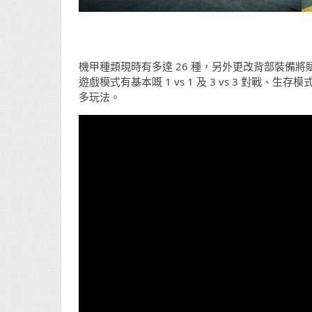
機甲種類現時有多達 26 種，另外更改背部裝備
遊戲模式有基本嘅 1 vs 1 及 3 vs 3 對
多玩法。