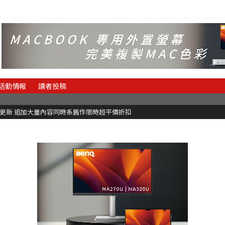
活動情報
讀者投稿
C更新 追加大量內容同時系舊作限時超平價折扣