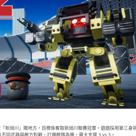
個叫做「新旭川」嘅地方，目標係奪取新旭川聯賽冠軍。遊戲採用第三身
係以不同武器與敵方對戰，打爆敵隊為勝，最大支援 3 vs 3。