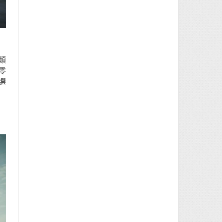
類
零
選
有