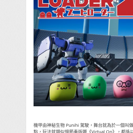
機甲由神秘生物 Punihi 駕駛，舞台就為於一
點，玩法就類似慢節奏版嘅《Virtual On》，都