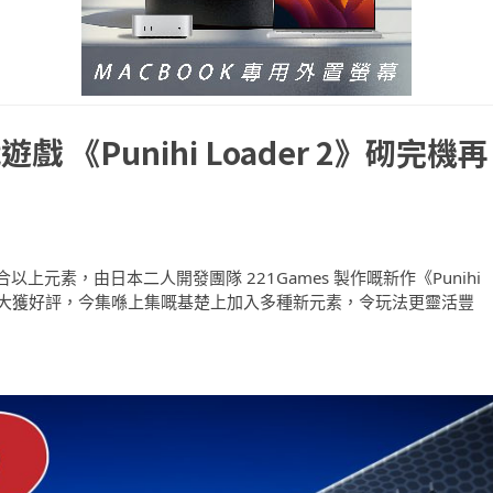
《Punihi Loader 2》砌完機再
元素，由日本二人開發團隊 221Games 製作嘅新作《Punihi
並且大獲好評，今集喺上集嘅基楚上加入多種新元素，令玩法更靈活豐