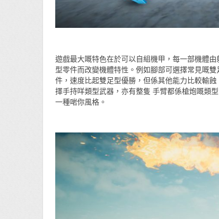
遊戲最大嘅特色在於可以自組機甲，每一部機體由
型零件而改變機體特性。例如腳部可選擇常見嘅雙
件，速度比起雙足型優勝，但係其他能力比較輸蝕
擇手持咩類型武器，亦有整隻 手臂都係槍炮嘅類
一種啱你風格。