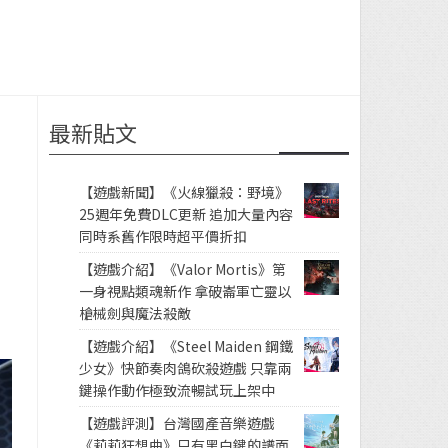
最新貼文
【遊戲新聞】《火線獵殺：野境》
25週年免費DLC更新 追加大量內容
同時系舊作限時超平價折扣
【遊戲介紹】《Valor Mortis》第
一身視點類魂新作 拿破崙軍亡靈以
槍械劍與魔法殺敵
【遊戲介紹】《Steel Maiden 鋼鐵
少女》快節奏肉鴿砍殺遊戲 只靠兩
鍵操作動作極致流暢試玩上架中
【遊戲評測】台灣國產音樂遊戲
《莉莉狂想曲》只有黑白鍵的譜面