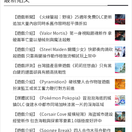
【遊戲新聞】《火線獵殺：野境》25週年免費DLC更新
追加大量內容同時系舊作限時超平價折扣
【遊戲介紹】《Valor Mortis》第一身視點類魂新作 拿
破崙軍亡靈以槍械劍與魔法殺敵
【遊戲介紹】《Steel Maiden 鋼鐵少女》快節奏肉鴿砍
殺遊戲 只靠兩鍵操作動作極致流暢試玩上架中
【遊戲評測】台灣國產音樂遊戲《莉莉狂想曲》只有黑
白鍵的譜面卻具有頗高挑戰性
【遊戲介紹】《Pyramidion》硬核雙人合作物理遊戲
扮演監工或苦工奮力鞭打對方前進
【媒體試玩】《Pokémon Pokopia》冒泡泡海底的城
鎮DLC 復建水中都市同場加映漆黑一片的深海區域
【遊戲介紹】《Corsair Cove 縱橫秘灣》海盜城市建設
經營新作 包含海戰與探索等要素1.0版極度好評中
【遊戲介紹】《Sponge Break》四人合作木筏舟動作