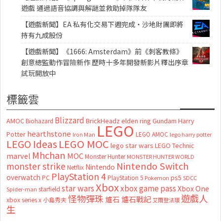
遊戲 通過語音協調與解謎並救助掉隊隊友
【遊戲新聞】EA 私有化交易下週完成・沙地財團即將
持有九成股份
【遊戲新聞】《1666: Amsterdam》前《刺客教條》
創意總監動作冒險新作 歷時十多年開發新影片釋出序章
試玩開放中
標籤雲
Blizzard
AMOC
BrickHeadz
elden ring
Gundam
Harry
Biohazard
LEGO
hearthstone
Potter
LEGO AMOC
lego harry potter
Iron Man
LEGO MOC
LEGO Ideas
lego star wars
LEGO Technic
Mhchan
marvel
MOC
Monster Hunter
MONSTER HUNTER WORLD
Nintendo Switch
monster strike
Nintendo
Netflix
PlayStation 4
overwatch
ps5
PC
PlayStation 5
Pokemon
SDCC
Xbox
star wars
xbox game pass
Xbox One
starfield
Spider-man
怪物彈珠
遊戲人
爐石
爐石戰記
xbox series x
小島秀夫
艾爾登法環
生