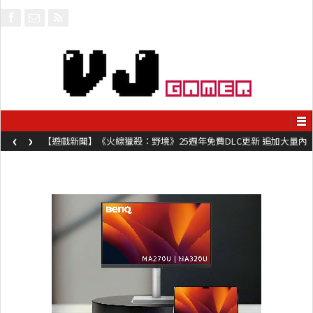
‹
›
【遊戲新聞】《火線獵殺：野境》25週年免費DLC更新 追加大量內
容同時系舊作限時超平價折扣